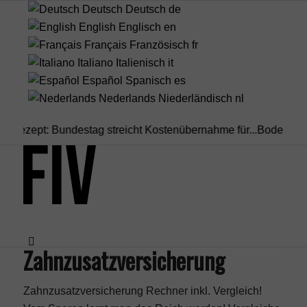
Deutsch
Deutsch
de
English
Englisch
en
Français
Französisch
fr
Italiano
Italienisch
it
Español
Spanisch
es
Nederlands
Niederländisch
nl
Rezept: Bundestag streicht Kostenübernahme für...
Bodenrichtwe
Zahnzusatzversicherung
Menü
Zahnzusatzversicherung Rechner inkl. Vergleich!