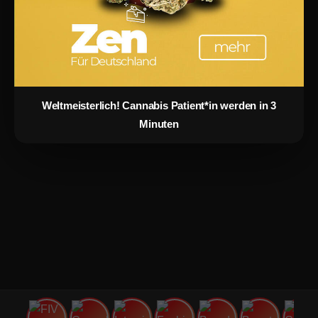
powered by
CannaZen.de
|
Lukinski Immobilien
|
CM
Models
In 3 Minuten Patient*in werden auf CannaZen:
Weltmeisterlich! Cannabis Patient*in werden in 3
Cannabis Rezept
holen.
Minuten