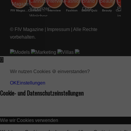
FIV Magazine
Cannabis Vaporizer: Welches
Interview
Fashion
Brand Quiz
Beauty
Cannab
© FIV Magazine |
Impressum
| Alle Rechte
vorbehalten.
Models
Marketing
Villas
Wir nutzen Cookies 🍪 einverstanden?
OK
Einstellungen
Cookie- und Datenschutzeinstellungen
Wie wir Cookies verwenden