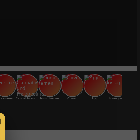
vestment
Cannabis und Herzgesundheit:
Immo lernen
Cover
App
Instagram