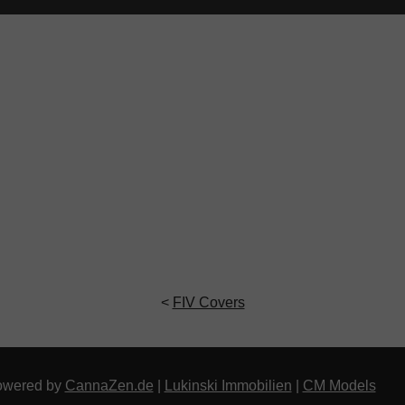
<
FIV Covers
owered by
CannaZen.de
|
Lukinski Immobilien
|
CM Models