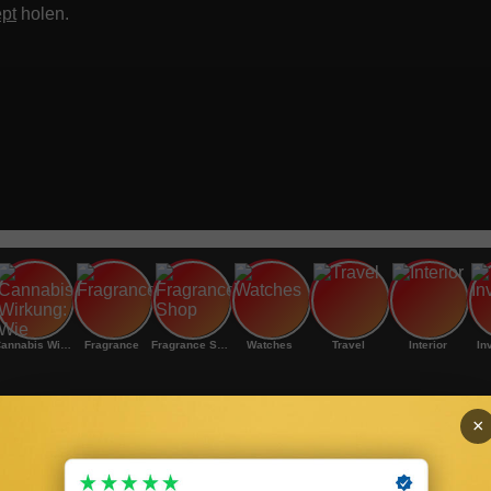
pt
holen.
Cannabis Wirkung: Wie
Fragrance
Fragrance Shop
Watches
Travel
Interior
In
×