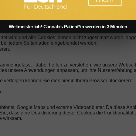
abmelden oder andere Cookies zulassen, um unsere Dienste vol
erer Domain gespeicherten Cookies zur Verfügung. Aus Sicherh
Weltmeisterlich! Cannabis Patient*in werden in 3 Minuten
n Sicherheitseinstellungen Ihres Browsers einsehen.
endet wird und alle Cookies, denen nicht zugestimmt wurde, abg
ng bei jedem Seitenladen eingeblendet werden.
eren.
sammengefasst - dabei helfen zu verstehen, wie unsere Websei
kies unsere Anwendungen anpassen, um Ihre Nutzererfahrung a
e verfolgen können Sie dies hier in Ihrem Browser blockieren:
.
ebfonts, Google Maps und externe Videoanbieter. Da diese An
n Sie, dass eine Deaktivierung dieser Cookies die Funktionalitä
e wirksam.