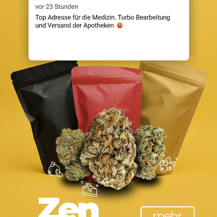
t werden. Wir verwenden Cookies, um uns mitzuteilen, wenn Sie 
ebsite anpassen.
m mehr zu erfahren. Sie können auch einige Ihrer Einstellungen
s und auf die Dienste haben kann, die wir anbieten können.
unserer Webseite verfügbaren Dienste und Funktionen zur Verfüg
enste und Funktionen unbedingt erforderlich sind, hat die Abl
en, indem Sie Ihre Browsereinstellungen ändern und das Blocki
 abzulehnen, wenn Sie unsere Website erneut besuchen.
n möchten. Um zu vermeiden, dass Sie immer wieder nach Cookie