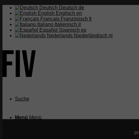
Deutsch
Deutsch
de
English
Englisch
en
Français
Französisch
fr
Italiano
Italienisch
it
Español
Spanisch
es
Nederlands
Niederländisch
nl
Suche
Menü
Menü
p