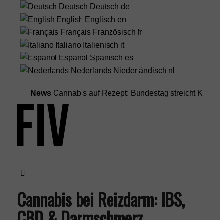
Deutsch
Deutsch
de
English
Englisch
en
Français
Französisch
fr
Italiano
Italienisch
it
Español
Spanisch
es
Nederlands
Niederländisch
nl
News
Cannabis auf Rezept: Bundestag streicht Kostenübern
Cannabis bei Reizdarm: IBS,
Menü
CBD & Darmschmerz