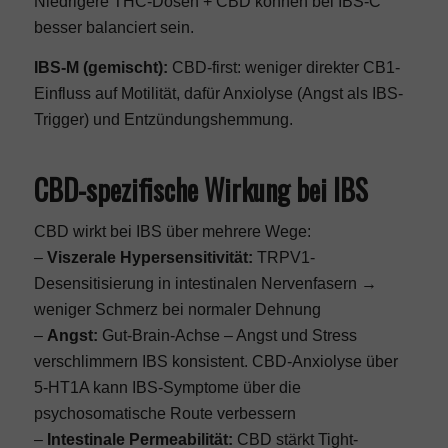
Niedrigere THC-Dosen + CBD können bei IBS-C
besser balanciert sein.
IBS-M (gemischt):
CBD-first: weniger direkter CB1-
Einfluss auf Motilität, dafür Anxiolyse (Angst als IBS-
Trigger) und Entzündungshemmung.
CBD-spezifische Wirkung bei IBS
CBD wirkt bei IBS über mehrere Wege:
–
Viszerale Hypersensitivität:
TRPV1-
Desensitisierung in intestinalen Nervenfasern →
weniger Schmerz bei normaler Dehnung
–
Angst:
Gut-Brain-Achse – Angst und Stress
verschlimmern IBS konsistent. CBD-Anxiolyse über
5-HT1A kann IBS-Symptome über die
psychosomatische Route verbessern
–
Intestinale Permeabilität:
CBD stärkt Tight-