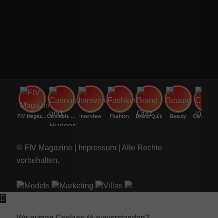
FIV Magazine
Cannabis und Hunger:
Interview
Fashion
Brand Quiz
Beauty
Canna
© FIV Magazine |
Impressum
| Alle Rechte
vorbehalten.
Models
Marketing
Villas
Wir nutzen Cookies 🍪 einverstanden?