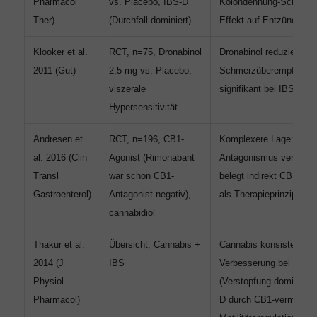
Pharmacol
vs. Placebo, IBS-D
Kolondehnung-Schmerz;
Ther)
(Durchfall-dominiert)
Effekt auf Entzündung
Klooker et al.
RCT, n=75, Dronabinol
Dronabinol reduziert vis
2011 (Gut)
2,5 mg vs. Placebo,
Schmerzüberempfindlic
viszerale
signifikant bei IBS-Pati
Hypersensitivität
Andresen et
RCT, n=196, CB1-
Komplexere Lage: CB1-
al. 2016 (Clin
Agonist (Rimonabant
Antagonismus verstärkt
Transl
war schon CB1-
belegt indirekt CB1-Ag
Gastroenterol)
Antagonist negativ),
als Therapieprinzip
cannabidiol
Thakur et al.
Übersicht, Cannabis +
Cannabis konsistente
2014 (J
IBS
Verbesserung bei IBS-
Physiol
(Verstopfung-dominiert)
Pharmacol)
D durch CB1-vermittelt