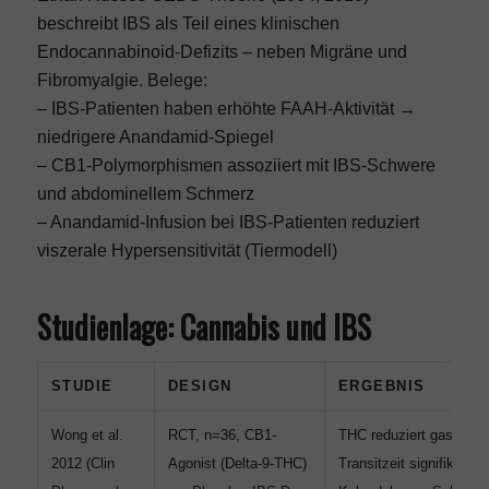
beschreibt IBS als Teil eines klinischen
Endocannabinoid-Defizits – neben Migräne und
Fibromyalgie. Belege:
– IBS-Patienten haben erhöhte FAAH-Aktivität →
niedrigere Anandamid-Spiegel
– CB1-Polymorphismen assoziiert mit IBS-Schwere
und abdominellem Schmerz
– Anandamid-Infusion bei IBS-Patienten reduziert
viszerale Hypersensitivität (Tiermodell)
Studienlage: Cannabis und IBS
STUDIE
DESIGN
ERGEBNIS
Wong et al.
RCT, n=36, CB1-
THC reduziert gastroint
2012 (Clin
Agonist (Delta-9-THC)
Transitzeit signifikant; v