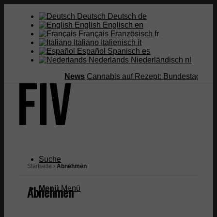
Deutsch
Deutsch
de
English
Englisch
en
Français
Französisch
fr
Italiano
Italienisch
it
Español
Spanisch
es
Nederlands
Niederländisch
nl
News
Cannabis auf Rezept: Bundestag streic
Suche
Startseite
›
Abnehmen
Abnehmen
Menü
Menü