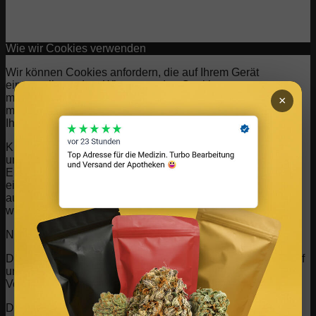
Wie wir Cookies verwenden
Wir können Cookies anfordern, die auf Ihrem Gerät
eingestellt werden. Wir verwenden Cookies, um uns
mitzuteilen, wenn Sie unsere Websites besuchen, wie Sie
×
mit uns interagieren, Ihre Nutzererfahrung verbessern und
Ihre Beziehung zu unserer Website anpassen.
Klicken Sie auf die verschiedenen Kategorienüberschriften,
um mehr zu erfahren. Sie können auch einige Ihrer
Einstellungen ändern. Beachten Sie, dass das Blockieren
einiger Arten von Cookies Auswirkungen auf Ihre Erfahrung
auf unseren Websites und auf die Dienste haben kann, die
wir anbieten können.
Notwendige Website Cookies
Diese Cookies sind unbedingt erforderlich, um Ihnen die auf
unserer Webseite verfügbaren Dienste und Funktionen zur
Verfügung zu stellen.
Da diese Cookies für die auf unserer Webseite verfügbaren