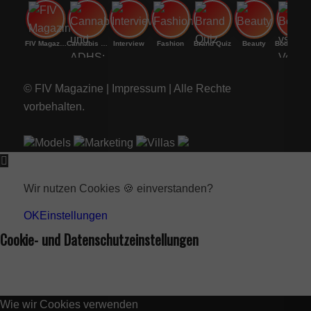
FIV Magazine
Cannabis und ADHS:
Interview
Fashion
Brand Quiz
Beauty
Bodenri
© FIV Magazine |
Impressum
| Alle Rechte
vorbehalten.
Models
Marketing
Villas
Wir nutzen Cookies 🍪 einverstanden?
OK
Einstellungen
Cookie- und Datenschutzeinstellungen
Wie wir Cookies verwenden