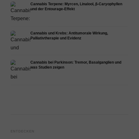
Cannabis Terpene: Myrcen, Linalool, β-Caryophyllen
und der Entourage-Effekt
Cannabis und Krebs: Antitumorale Wirkung,
Palliativtherapie und Evidenz
Cannabis bei Parkinson: Tremor, Basalganglien und
was Studien zeigen
Cannabis und ADHS:
Cannabis bei Fibromyalgie:
Canna
ENTDECKEN
Dopamin, Selbstmedikation
Schmerzen, Schlaf und
Chemo
und was Studien zeigen
Endocannabinoid-System
Drona