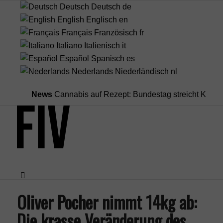
Deutsch
Deutsch
de
English
Englisch
en
Français
Französisch
fr
Italiano
Italienisch
it
Español
Spanisch
es
Nederlands
Niederländisch
nl
News
Cannabis auf Rezept: Bundestag streicht Kostenüber
Oliver Pocher nimmt 14kg ab:
Menü
Die krasse Veränderung des