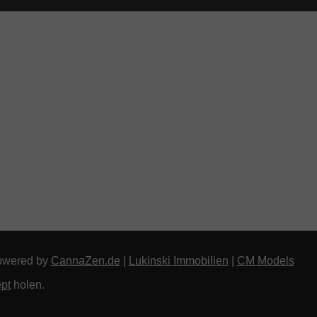
owered by
CannaZen.de
|
Lukinski Immobilien
|
CM Models
pt
holen.