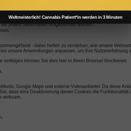
erer Domain gespeicherten Cookies zur Verfügung. Aus Sicherh
n Sicherheitseinstellungen Ihres Browsers einsehen.
Weltmeisterlich! Cannabis Patient*in werden in 3 Minuten
endet wird und alle Cookies, denen nicht zugestimmt wurde, abg
ng bei jedem Seitenladen eingeblendet werden.
eren.
sammengefasst - dabei helfen zu verstehen, wie unsere Websei
kies unsere Anwendungen anpassen, um Ihre Nutzererfahrung a
e verfolgen können Sie dies hier in Ihrem Browser blockieren:
.
ebfonts, Google Maps und externe Videoanbieter. Da diese An
n Sie, dass eine Deaktivierung dieser Cookies die Funktionalitä
e wirksam.
n.