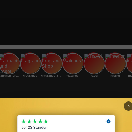
Cannabis und Leber:
Fragrance
Fragrance Shop
Watches
Travel
Interior
In
×