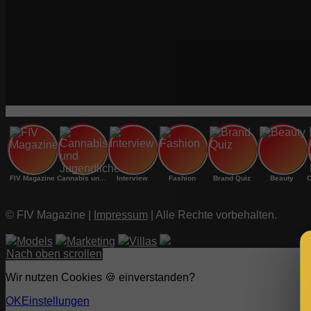
FIV Magazine
Cannabis und Jugendliche:
Interview
Fashion
Brand Quiz
Beauty
© FIV Magazine |
Impressum
| Alle Rechte vorbehalten.
Models
Marketing
Villas
Nach oben scrollen
Wir nutzen Cookies 🍪 einverstanden?
OK
Einstellungen