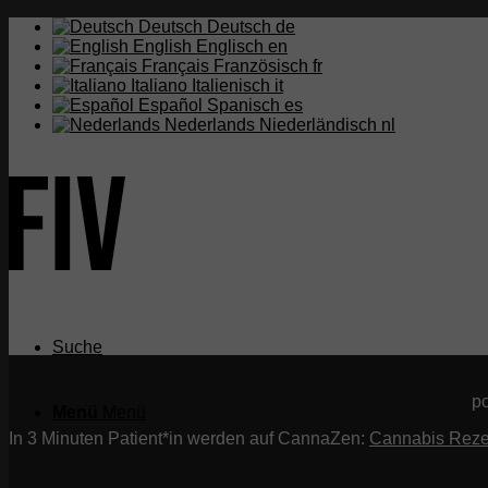
Deutsch
Deutsch
de
English
Englisch
en
Français
Französisch
fr
Italiano
Italienisch
it
Español
Spanisch
es
Nederlands
Niederländisch
nl
Suche
p
Menü
Menü
In 3 Minuten Patient*in werden auf CannaZen:
Cannabis Reze