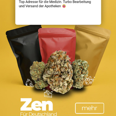
t werden. Wir verwenden Cookies, um uns mitzuteilen, wenn Sie 
ebsite anpassen.
m mehr zu erfahren. Sie können auch einige Ihrer Einstellungen
s und auf die Dienste haben kann, die wir anbieten können.
unserer Webseite verfügbaren Dienste und Funktionen zur Verfüg
enste und Funktionen unbedingt erforderlich sind, hat die Abl
en, indem Sie Ihre Browsereinstellungen ändern und das Blocki
 abzulehnen, wenn Sie unsere Website erneut besuchen.
n möchten. Um zu vermeiden, dass Sie immer wieder nach Cookie
abmelden oder andere Cookies zulassen, um unsere Dienste vol