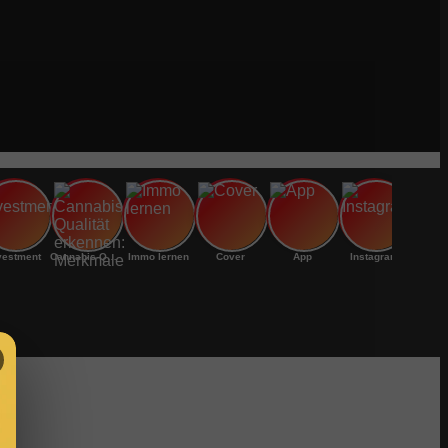
vestment
Cannabis-Qualität erkennen: Merkmale
Immo lernen
Cover
App
Instagram