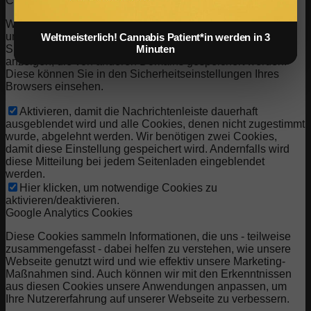
Cookies auf unserer Domain entfernt.
Wir stellen Ihnen eine Liste der von Ihrem Computer auf
unserer Domain gespeicherten Cookies zur Verfügung. Aus
Weltmeisterlich! Cannabis Patient*in werden in 3
Minuten
Sicherheitsgründen können wie Ihnen keine Cookies
anzeigen, die von anderen Domains gespeichert werden.
Diese können Sie in den Sicherheitseinstellungen Ihres
Browsers einsehen.
Aktivieren, damit die Nachrichtenleiste dauerhaft
ausgeblendet wird und alle Cookies, denen nicht zugestimmt
wurde, abgelehnt werden. Wir benötigen zwei Cookies,
damit diese Einstellung gespeichert wird. Andernfalls wird
diese Mitteilung bei jedem Seitenladen eingeblendet
werden.
Hier klicken, um notwendige Cookies zu
aktivieren/deaktivieren.
Google Analytics Cookies
Diese Cookies sammeln Informationen, die uns - teilweise
zusammengefasst - dabei helfen zu verstehen, wie unsere
Webseite genutzt wird und wie effektiv unsere Marketing-
Maßnahmen sind. Auch können wir mit den Erkenntnissen
aus diesen Cookies unsere Anwendungen anpassen, um
Ihre Nutzererfahrung auf unserer Webseite zu verbessern.