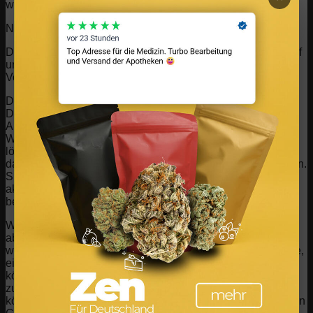
wir anbieten können.
Notwendige Website Cookies
Diese Cookies sind unbedingt erforderlich, um Ihnen die auf
unserer Webseite verfügbaren Dienste und Funktionen zur
Verfügung zu stellen.
Da diese Cookies für die auf unserer Webseite verfügbaren
Dienste und Funktionen unbedingt erforderlich sind, hat die
Ablehnung Auswirkungen auf die Funktionsweise unserer
Webseite. Sie können Cookies jederzeit blockieren oder
löschen, indem Sie Ihre Browsereinstellungen ändern und
das Blockieren aller Cookies auf dieser Webseite erzwingen.
Sie werden jedoch immer aufgefordert, Cookies zu
akzeptieren / abzulehnen, wenn Sie unsere Website erneut
besuchen.
Wir respektieren es voll und ganz, wenn Sie Cookies
ablehnen möchten. Um zu vermeiden, dass Sie immer
wieder nach Cookies gefragt werden, erlauben Sie uns bitte,
einen Cookie für Ihre Einstellungen zu speichern. Sie
können sich jederzeit abmelden oder andere Cookies
zulassen, um unsere Dienste vollumfänglich nutzen zu
können. Wenn Sie Cookies ablehnen, werden alle gesetzten