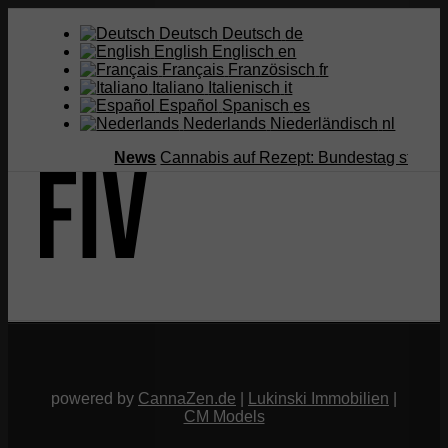
Deutsch
Deutsch
de
English
Englisch
en
Français
Französisch
fr
Italiano
Italienisch
it
Español
Spanisch
es
Nederlands
Niederländisch
nl
News
Cannabis auf Rezept: Bundestag streicht 
Suche
Menü
Menü
powered by
CannaZen.de
|
Lukinski Immobilien
|
CM Models