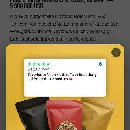
5.900.000 USD
Die 1970 hergestellte Daytona Reference 6265
„Unicorn“ war das einzige Exemplar ihrer Art aus 18K
Weißgold. Während Daytonas üblicherweise aus
Edelstahl gefertigt werden, machte dieses
Einzelstück Uhrengeschichte. Die
×
Vorauktionsschätzung von 3 Millionen USD wurde
um nahezu 100 Prozent übertroffen.
Zu ihrer Zeit die einzige Daytona aus 18K
Weißgold
Schätzpreis vor der Auktion: 3 Millionen USD
Tatsächlicher Verkaufspreis: 5.900.000 USD
Zuschlag: 96,7% über Schätzwert