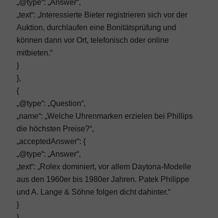
„@type“: „Answer“,
„text“: „Interessierte Bieter registrieren sich vor der
Auktion, durchlaufen eine Bonitätsprüfung und
können dann vor Ort, telefonisch oder online
mitbieten.“
}
},
{
„@type“: „Question“,
„name“: „Welche Uhrenmarken erzielen bei Phillips
die höchsten Preise?“,
„acceptedAnswer“: {
„@type“: „Answer“,
„text“: „Rolex dominiert, vor allem Daytona-Modelle
aus den 1960er bis 1980er Jahren. Patek Philippe
und A. Lange & Söhne folgen dicht dahinter.“
}
},