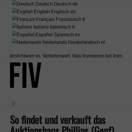
Deutsch
Deutsch
de
English
Englisch
en
Français
Französisch
fr
Italiano
Italienisch
it
Español
Spanisch
es
Nederlands
Niederländisch
nl
nrichtwert vs. Verkehrswert: Was Investoren bei Immobilien...
In
So findet und verkauft das
Menü
Auktionshaus Phillips (Genf)