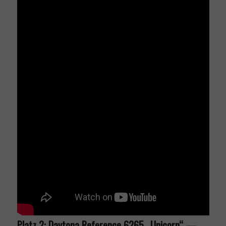
Platz 2: Daytona Reference 6265 „Unicorn“ —