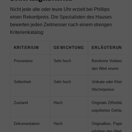
Nicht jede alte oder teure Uhr erzielt bei Phillips
einen Rekordpreis. Die Spezialisten des Hauses
bewerten jeden Zeitmesser nach einem strengen
Kriterienkatalog:
KRITERIUM
GEWICHTUNG
ERLÄUTERUNG
Provenienz
Sehr hoch
Berühmte Vorbesitzer s
den Wert enorm
Seltenheit
Sehr hoch
Unikate oder Kleinserie
Höchstpreise
Zustand
Hoch
Originale Zifferblätter,
unpoliertes Gehäuse be
Dokumentation
Hoch
Originalbox, Papiere, 
erhöhen den Wert