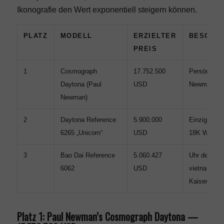
Ikonografie den Wert exponentiell steigern können.
PLATZ
MODELL
ERZIELTER
BESOND
PREIS
1
Cosmograph
17.752.500
Persönliche
Daytona (Paul
USD
Newmans
Newman)
2
Daytona Reference
5.900.000
Einzige Day
6265 „Unicorn“
USD
18K Weißgo
3
Bao Dai Reference
5.060.427
Uhr des letz
6062
USD
vietnamesi
Kaisers
Platz 1: Paul Newman’s Cosmograph Daytona —