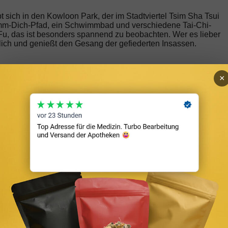
t sich in den Kowloon Park, der im Stadtviertel Tsim Sha Tsui
Trimm-Dich-Pfad, ein Schwimmbad und verschiedene Tai-Chi-
Fu, das ist besonders spannend zu beobachten. Wer es lieber
tlich und genießt den Gesang der gefiederten Insassen.
×
it üppigem Grün und hohen Bäumen, die einen tollen Kontrast zu
ohl tagsüber als auch nachts hierher zu kommen, denn die
 Lichterglanz und das muntere Treiben am Victoria Harbour
e Lichterspektakel, das jeden Abend bei gutem Wetter um halb
ikalisch untermalt und wirkt schlichtweg bezaubernd. Es empfieh
 guten Platz zu ergattern.
ss ein übermächtiger Drang einsetzt, sich in die Stille der Nat
er sogenannte Dragon’s Back, der sich wunderbar erwandern
 malerische Aussichten auf das tiefblaue Südchinesische Meer
ung ist der Big Wave Bay Beach, der bei leidenschaftlichen
ng bietet diese atemberaubende asiatische Stadt!