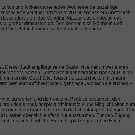
n Luxus und locken daher jedes Wochenende unzählige
ktische Fährverbindung von Ort zu Ort, sodass ein Abstecher
en besonders gern das Venetian Macau, das eindeutig das
viel größer dimensioniert. Dort
können sich Männlein und
 der Gondel durch romantische Kanäle schippern.
t. Diese Stadt empfängt seine Gäste mit einer umwerfenden
ertel mit dem Namen Central steht der bekannte Bank auf China
ll brummen die Geschäfte, Tausende Läden locken mit ihrem
ganz bestimmt auf ihre Kosten, ganz egal, wonach sie suchen –
immel zu werfen und den Victoria Peak zu besuchen, den
hren dort hinauf, gespickt mit Infotafeln und Möglichkeiten zum
 an manchen Tagen bilden sich dort ellenlange Schlangen. Der
 abzuhalten oder sich einfach nur auszuruhen. Für den Zugang
gibt es viele herrliche Aussichtsplätze ganz ohne Eintritt.