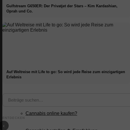
Gulfstream G650ER: Der Privatjet der Stars – Kim Kardashian,
Bvlgari
Oprah und Co.
Cartier
Patek Philippe
Rolex
Auf Weltreise mit Life to go: So wird jede Reise zum einzigartigen
Erlebnis
Tiffany & Co
Cannabis
Jil Eileen: Reise-
Influencerin über ihr
gefährlichstes Erlebnis,
Ihr Trip durch
Dachzelt Vortei
Cannabis online kaufen?
Deutschland & Spar-
Dachzelt Nachteile & wie
Gründe für dei
ENTDECKEN
Tipps
du sie löst: Campingtipps
Campingabent
‹