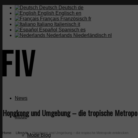
Deutsch
Deutsch
de
English
Englisch
en
Français
Französisch
fr
Italiano
Italienisch
it
Español
Spanisch
es
Nederlands
Niederländisch
nl
News
Hongkong und Umgebung – die tropische Metropo
Mode
Home
Lifestyle
Hongkong und Umgebung – die tropische Metropole entdecken
›
›
Mode Blog