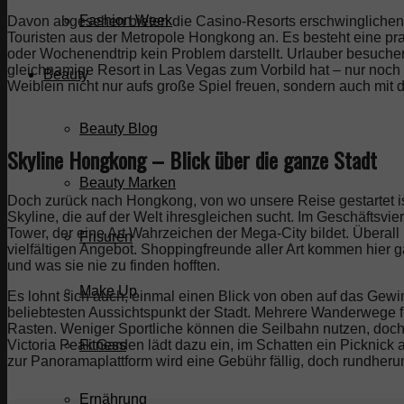
Fashion Week
Davon abgesehen bieten die Casino-Resorts erschwingliche
Touristen aus der Metropole Hongkong an. Es besteht eine pra
oder Wochenendtrip kein Problem darstellt. Urlauber besuch
gleichnamige Resort in Las Vegas zum Vorbild hat – nur noch 
Beauty
Weiblein
nicht nur aufs große Spiel freuen, sondern auch mit
Beauty Blog
Skyline Hongkong – Blick über die ganze Stadt
Beauty Marken
Doch zurück nach Hongkong, von wo unsere Reise gestartet is
Skyline, die auf der Welt ihresgleichen sucht. Im Geschäftsvi
Tower, der eine Art Wahrzeichen der Mega-City bildet. Übera
Frisuren
vielfältigen Angebot. Shoppingfreunde aller Art kommen hier 
und was sie nie zu finden hofften.
Make Up
Es lohnt sich auch, einmal einen Blick von oben auf das Gew
beliebtesten Aussichtspunkt der Stadt. Mehrere Wanderwege fü
Rasten. Weniger Sportliche können die Seilbahn nutzen, doch
Victoria Peak Garden lädt dazu ein, im Schatten ein Picknick
Fitness
zur Panoramaplattform wird eine Gebühr fällig, doch rundherum 
Ernährung