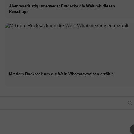
Abenteuerlustig unterwegs: Entdecke die Welt mit diesen
Reisetipps
Mit dem Rucksack um die Welt: Whatsnextreisen erzählt
Die schönsten
Campwerk Dachzelte:
Wanderwege in Antalya:
Camping "Made in
le: 4
Lykischer Weg, Köprülü
Germany",
Dac
n nächstes
Canyon-Nationalpark,
Campingzubehör, Shop &
Per
euer
Kemer & mehr
Showroom
& A