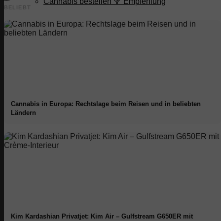
Cannabis bestellen 🥦 Empfehlung
BELIEBT
Cannabis Anbieter Vergleich
Cannabis Sorten
Cannabis Karte
Cannabis in Europa: Rechtslage beim Reisen und in beliebten
Ländern
Cannabis News
Cannabis Legalisierung
Immobilien
Immobilien Blog
Kim Kardashian Privatjet: Kim Air – Gulfstream G650ER mit