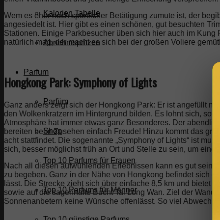
Kalorien Tabelle
Wem es eher nach sportlicher Betätigung zumute ist, der begib
angesiedelt ist. Hier gibt es einen schönen, gut besuchten 
Stationen. Einige Parkbesucher üben sich hier auch im Kung 
natürlich mag, der macht es sich bei der großen Voliere gemü
Abnehmspritzen
Parfum
Hongkong Park:
Symphony of Lights
Parfüm
Ganz anders zeigt sich der Hongkong Park: Er ist angefüllt m
den Wolkenkratzern im Hintergrund bilden. Es lohnt sich, sow
Atmosphäre hat immer etwas ganz Besonderes. Der abendliche
Shop
bereiten beim Zusehen einfach Freude! Hinzu kommt das groß
acht stattfindet. Die sogenannte „Symphony of Lights“ ist mus
sich, besser möglichst früh an Ort und Stelle zu sein, um einen
Top 10 Parfums für Frauen
Nach all diesen aufwühlenden Erlebnissen kann es gut sein, da
zu begeben. Ganz in der Nähe von Hongkong befindet sich d
lässt. Die Strecke zieht sich über einfache 8,5 km und bietet
Top 10 Parfums für Männer
sowie auf die sagenhafte Bucht Tai Long Wan. Ziel der Wander
Sonnenanbetern keine Wünsche offenlässt. So viel Abwechslu
Top 10 günstige Parfums