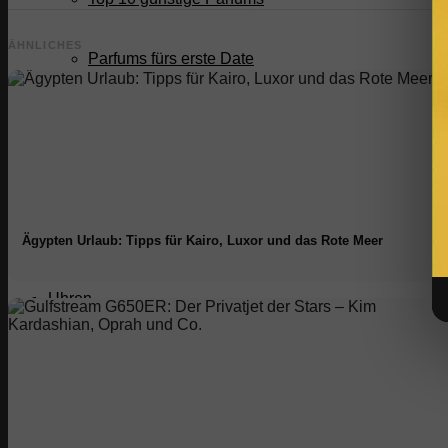
ÄHNLICHES
Parfums fürs erste Date
Parfums fürs Büro
Die teuersten Öle
Nischenparfums
Ägypten Urlaub: Tipps für Kairo, Luxor und das Rote Meer
Uhren
Uhren Blog
Uhrenmarken