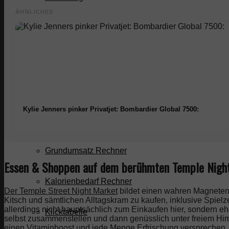
ÄHNLICHES
Abnehmen
Abnehmen Blog
Abnehmen Rechner
Kylie Jenners pinker Privatjet: Bombardier Global 7500:
BMI Rechner
Grundumsatz Rechner
Essen & Shoppen auf dem berühmten Temple Nigh
Kalorienbedarf Rechner
Der Temple Street Night Market
bildet einen wahren Magneten f
Kitsch und sämtlichen Alltagskram zu kaufen, inklusive Spie
allerdings nicht hauptsächlich zum Einkaufen hier, sondern 
Klicktabelle
selbst zusammenstellen und dann genüsslich unter freiem Hi
einen Vitaminboost und jede Menge Erfrischung versprechen.