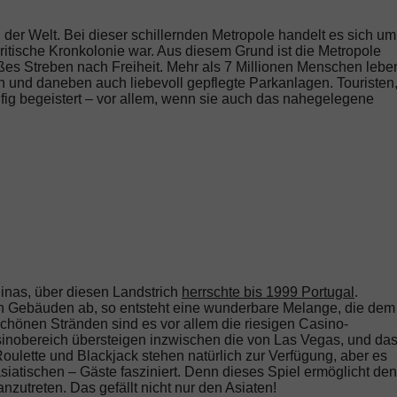
er Welt. Bei dieser schillernden Metropole handelt es sich um
itische Kronkolonie war. Aus diesem Grund ist die Metropole
oßes Streben nach Freiheit. Mehr als 7 Millionen Menschen lebe
n und daneben auch liebevoll gepflegte Parkanlagen. Touristen
ig begeistert – vor allem, wenn sie auch das nahegelegene
inas, über diesen Landstrich
herrschte bis 1999 Portugal
.
n Gebäuden ab, so entsteht eine wunderbare Melange, die dem
hönen Stränden sind es vor allem die riesigen Casino-
nobereich übersteigen inzwischen die von Las Vegas, und da
Roulette und Blackjack stehen natürlich zur Verfügung, aber es
asiatischen – Gäste fasziniert. Denn dieses Spiel ermöglicht den
zutreten. Das gefällt nicht nur den Asiaten!