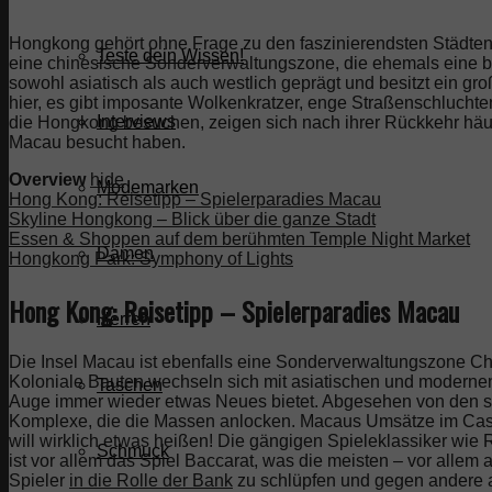
Hongkong gehört ohne Frage zu den faszinierendsten Städten d
Teste dein Wissen!
eine chinesische Sonderverwaltungszone, die ehemals eine br
sowohl asiatisch als auch westlich geprägt und besitzt ein gr
hier, es gibt imposante Wolkenkratzer, enge Straßenschluchte
Interviews
die Hongkong besuchen, zeigen sich nach ihrer Rückkehr häuf
Macau besucht haben.
Overview
hide
Modemarken
Hong Kong: Reisetipp – Spielerparadies Macau
Skyline Hongkong – Blick über die ganze Stadt
Essen & Shoppen auf dem berühmten Temple Night Market
Damen
Hongkong Park: Symphony of Lights
Hong Kong: Reisetipp – Spielerparadies Macau
Herren
Die Insel Macau ist ebenfalls eine Sonderverwaltungszone Ch
Koloniale Bauten wechseln sich mit asiatischen und moderne
Taschen
Auge immer wieder etwas Neues bietet. Abgesehen von den sc
Komplexe, die die Massen anlocken. Macaus Umsätze im Casi
will wirklich etwas heißen! Die gängigen Spieleklassiker wie 
Schmuck
ist vor allem das Spiel Baccarat, was die meisten – vor allem 
Spieler
in die Rolle der Bank
zu schlüpfen und gegen andere an