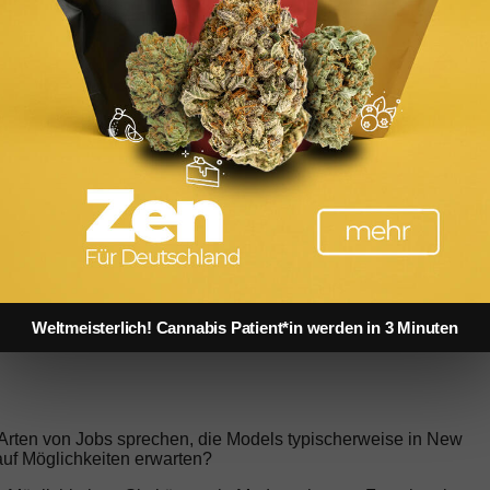
Cannabis weltweit: Gesetze in USA, Kanada & Europa
Weltmeisterlich! Cannabis Patient*in werden in 3 Minuten
e Arten von Jobs sprechen, die Models typischerweise in New
f Möglichkeiten erwarten?