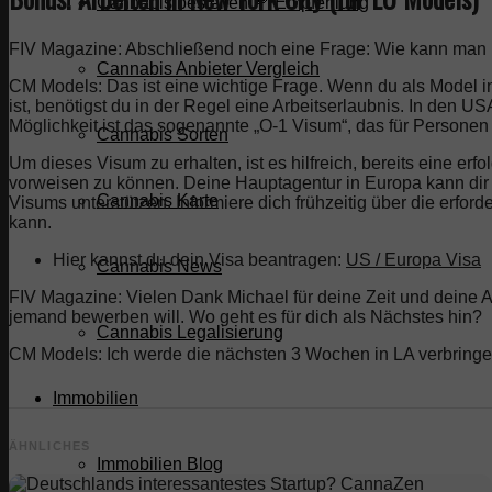
Cannabis bestellen 🥦 Empfehlung
FIV Magazine: Abschließend noch eine Frage: Wie kann man 
Cannabis Anbieter Vergleich
CM Models: Das ist eine wichtige Frage. Wenn du als Model 
ist, benötigst du in der Regel eine Arbeitserlaubnis. In den U
Möglichkeit ist das sogenannte „O-1 Visum“, das für Personen
Cannabis Sorten
Um dieses Visum zu erhalten, ist es hilfreich, bereits eine er
vorweisen zu können. Deine Hauptagentur in Europa kann dir
Cannabis Karte
Visums unterstützen. Informiere dich frühzeitig über die erfor
kann.
Hier kannst du dein Visa beantragen:
US / Europa Visa
Cannabis News
FIV Magazine: Vielen Dank Michael für deine Zeit und deine 
jemand bewerben will. Wo geht es für dich als Nächstes hin?
Cannabis Legalisierung
CM Models: Ich werde die nächsten 3 Wochen in LA verbringe
Immobilien
ÄHNLICHES
Immobilien Blog