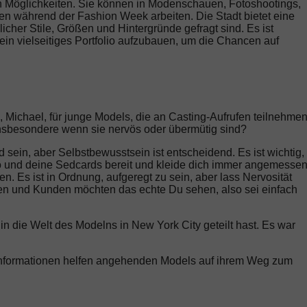
n Möglichkeiten. Sie können in Modenschauen, Fotoshootings,
n während der Fashion Week arbeiten. Die Stadt bietet eine
icher Stile, Größen und Hintergründe gefragt sind. Es ist
 ein vielseitiges Portfolio aufzubauen, um die Chancen auf
Michael, für junge Models, die an Casting-Aufrufen teilnehmen
 insbesondere wenn sie nervös oder übermütig sind?
sein, aber Selbstbewusstsein ist entscheidend. Es ist wichtig,
olio und deine Sedcards bereit und kleide dich immer angemesse
en. Es ist in Ordnung, aufgeregt zu sein, aber lass Nervosität
ren und Kunden möchten das echte Du sehen, also sei einfach
n die Welt des Modelns in New York City geteilt hast. Es war
se Informationen helfen angehenden Models auf ihrem Weg zum