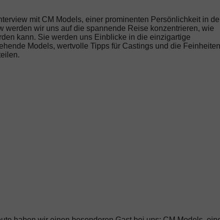
terview mit CM Models, einer prominenten Persönlichkeit in de
w werden wir uns auf die spannende Reise konzentrieren, wie
en kann. Sie werden uns Einblicke in die einzigartige
ehende Models, wertvolle Tipps für Castings und die Feinheite
eilen.
eute haben wir einen besonderen Gast bei uns:
CM Models
, ein