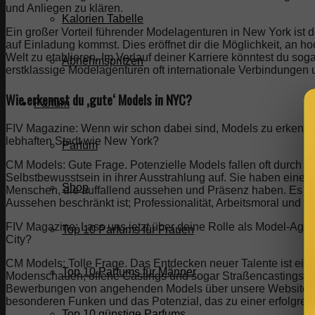
und Anliegen zu klären.
Kalorien Tabelle
Ein großer Vorteil führender Modelagenturen in New York ist
auf Einladung kommst. Dies eröffnet dir die Möglichkeit, an h
Welt zu etablieren. Im Verlauf deiner Karriere könntest du sog
Abnehmspritzen
erstklassige Modelagenturen oft internationale Verbindungen
Wie erkennst du ‚gute‘ Models in NYC?
Parfum
FIV Magazine: Wenn wir schon dabei sind, Models zu erkennen
lebhaften Stadt wie New York?
Parfüm
CM Models: Gute Frage. Potenzielle Models fallen oft durch i
Selbstbewusstsein in ihrer Ausstrahlung auf. Sie haben einen
Shop
Menschen, die auffallend aussehen und Präsenz haben. Es ist
Aussehen beschränkt ist; Professionalität, Arbeitsmoral und P
FIV Magazine: Lass uns jetzt über deine Rolle als Model-Age
Top 10 Parfums für Frauen
City?
CM Models: Tolle Frage. Das Entdecken neuer Talente ist eine
Top 10 Parfums für Männer
Modenschauen, offene Castings und sogar Straßencastings, um
Bewerbungen von angehenden Models über unsere Website und
besonderen Funken und das Potenzial, das zu einer erfolgrei
Top 10 günstige Parfums