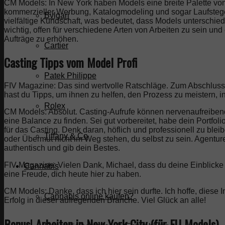
CM Models: In New York haben Models eine breite Palette vo
kommerzieller Werbung, Katalogmodeling und sogar Laufstege
Bvlgari
vielfältige Kundschaft, was bedeutet, dass Models unterschiedl
wichtig, offen für verschiedene Arten von Arbeiten zu sein und
Aufträge zu erhöhen.
Cartier
Casting Tipps vom Model Profi
Patek Philippe
FIV Magazine: Das sind wertvolle Ratschläge. Zum Abschluss, 
hast du Tipps, um ihnen zu helfen, den Prozess zu meistern,
Rolex
CM Models: Absolut. Casting-Aufrufe können nervenaufreibend 
eine Balance zu finden. Sei gut vorbereitet, habe dein Portf
für das Casting. Denk daran, höflich und professionell zu bleib
Tiffany & Co
oder Übermut nicht im Weg stehen, du selbst zu sein. Agentu
authentisch und gib dein Bestes.
FIV Magazine: Vielen Dank, Michael, dass du deine Einblicke i
Cannabis
eine Freude, dich heute hier zu haben.
CM Models: Danke, dass ich hier sein durfte. Ich hoffe, die
Cannabis online kaufen?
Erfolg in dieser aufregenden Branche. Viel Glück an alle!
Bonus! Arbeiten in New York City (für EU Models)