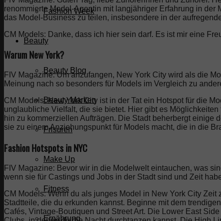
renommierte Model-Agentin mit langjähriger Erfahrung in der M
Fashion Week
das Model-Business zu teilen, insbesondere in der aufregend
CM Models: Danke, dass ich hier sein darf. Es ist mir eine Fre
Beauty
Warum New York?
Beauty Blog
FIV Magazine: Um anzufangen, New York City wird als die Mo
Meinung nach so besonders für Models im Vergleich zu ander
Beauty Marken
CM Models: New York City ist in der Tat ein Hotspot für die M
unglaubliche Vielfalt, die sie bietet. Hier gibt es Möglichkeit
hin zu kommerziellen Aufträgen. Die Stadt beherbergt einige
sie zu einem Anziehungspunkt für Models macht, die in die B
Frisuren
Fashion Hotspots in NYC
Make Up
FIV Magazine: Bevor wir in die Modelwelt eintauchen, was sind
wenn sie für Castings und Jobs in der Stadt sind und Zeit h
Fitness
CM Models: Wenn du als junges Model in New York City Zeit zw
Stadtteile, die du erkunden kannst. Beginne mit dem trendigen
Cafés, Vintage-Boutiquen und Street Art. Die Lower East Side i
Ernährung
Clubs, in denen du die Nacht durchtanzen kannst. Die High Li