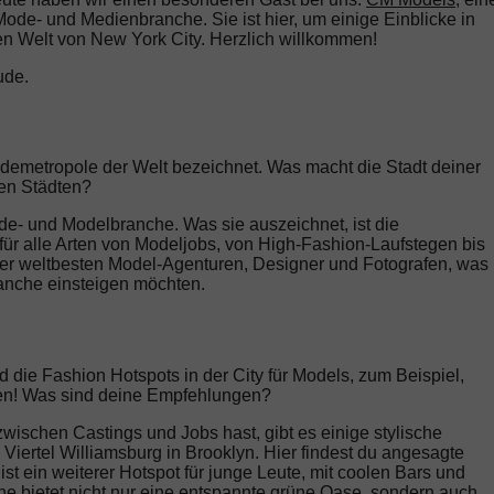
ode- und Medienbranche. Sie ist hier, um einige Einblicke in
en Welt von New York City. Herzlich willkommen!
ude.
demetropole der Welt bezeichnet. Was macht die Stadt deiner
en Städten?
ode- und Modelbranche. Was sie auszeichnet, ist die
en für alle Arten von Modeljobs, von High-Fashion-Laufstegen bis
 der weltbesten Model-Agenturen, Designer und Fotografen, was
ranche einsteigen möchten.
 die Fashion Hotspots in der City für Models, zum Beispiel,
aben! Was sind deine Empfehlungen?
ischen Castings und Jobs hast, gibt es einige stylische
 Viertel Williamsburg in Brooklyn. Hier findest du angesagte
st ein weiterer Hotspot für junge Leute, mit coolen Bars und
ne bietet nicht nur eine entspannte grüne Oase, sondern auch