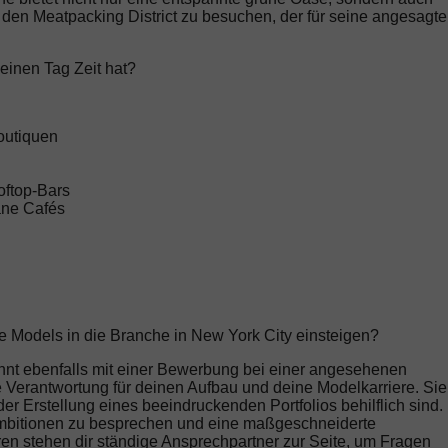
, den Meatpacking District zu besuchen, der für seine angesagt
inen Tag Zeit hat?
outiquen
oftop-Bars
ane Cafés
 Models in die Branche in New York City einsteigen?
nnt ebenfalls mit einer Bewerbung bei einer angesehenen
Verantwortung für deinen Aufbau und deine Modelkarriere. Sie
er Erstellung eines beeindruckenden Portfolios behilflich sind.
Ambitionen zu besprechen und eine maßgeschneiderte
en stehen dir ständige Ansprechpartner zur Seite, um Fragen