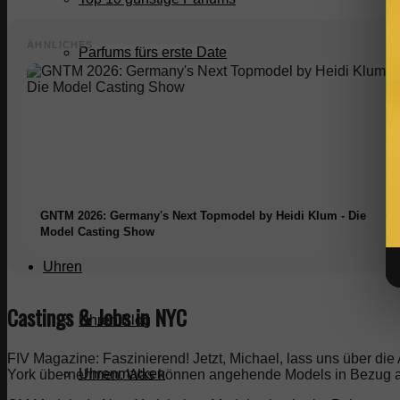
ÄHNLICHES
Parfums fürs erste Date
Parfums fürs Büro
Die teuersten Öle
Nischenparfums
GNTM 2026: Germany's Next Topmodel by Heidi Klum - Die
Model Casting Show
Uhren
Castings & Jobs in NYC
Uhren Blog
FIV Magazine: Faszinierend! Jetzt, Michael, lass uns über di
Uhrenmarken
York übernehmen. Was können angehende Models in Bezug au