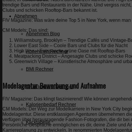
trendige Bars und Restaurants in der Nähe. Und vergiss nicht
Clubs und schicken Rooftop-Bars bekannt ist.
Abnehmen
FIV Magazine: Was wäre deine Top 5 in New York, wenn man e
CM Models: Das sind:
Abnehmen Blog
Williamsburg, Brooklyn – Trendige Cafés und Vintage-B
Lower East Side – Coole Bars und Clubs für die Nacht
High Line – Entspannte grüne Oase mit Rooftop-Bars
Abnehmen Rechner
Meatpacking District – Angesagte Clubs und schicke Ro
Greenwich Village – Künstlerische Atmosphäre und urb
BMI Rechner
Modelagentur Bewerbung und Aufnahme
Grundumsatz Rechner
FIV Magazine: Das klingt faszinierend! Wie können angehende
Kalorienbedarf Rechner
CM Models: Der Weg zur Modelkarriere in New York City begi
Modelagentur. Diese erstklassigen Agenturen übernehmen die 
verfügen über herausragende Fashion-Fotografen, die dir bei d
Klicktabelle
Persönliche Gespräche ermöglichen es dir, deine Ziele und 
Karriereplanung zu entwickeln. In renommierten Modelagentur