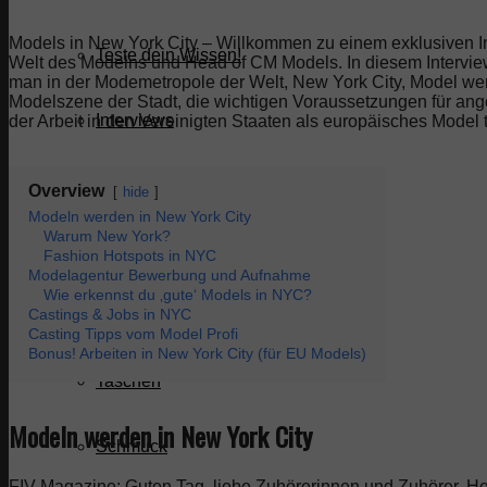
Models in New York City – Willkommen zu einem exklusiven In
Teste dein Wissen!
Welt des Modelns und Head of CM Models. In diesem Intervie
man in der Modemetropole der Welt, New York City, Model werd
Modelszene der Stadt, die wichtigen Voraussetzungen für ang
Interviews
der Arbeit in den Vereinigten Staaten als europäisches Model t
Modemarken
Overview
hide
Modeln werden in New York City
Warum New York?
Damen
Fashion Hotspots in NYC
Modelagentur Bewerbung und Aufnahme
Wie erkennst du ‚gute‘ Models in NYC?
Castings & Jobs in NYC
Herren
Casting Tipps vom Model Profi
Bonus! Arbeiten in New York City (für EU Models)
Taschen
Modeln werden in New York City
Schmuck
FIV Magazine: Guten Tag, liebe Zuhörerinnen und Zuhörer. H