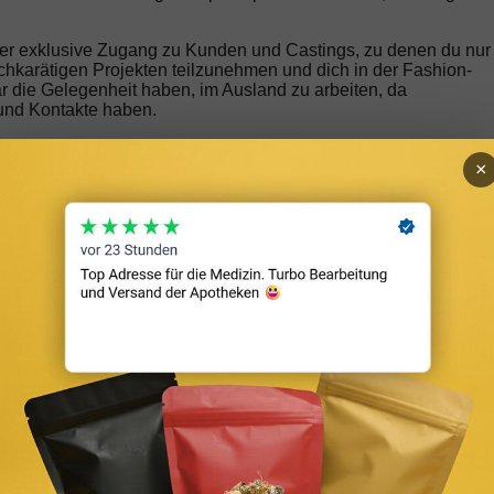
 der exklusive Zugang zu Kunden und Castings, zu denen du nur
ochkarätigen Projekten teilzunehmen und dich in der Fashion-
ar die Gelegenheit haben, im Ausland zu arbeiten, da
 und Kontakte haben.
×
, wie erkennt man potenzielle Models, insbesondere in einer
hre einzigartigen Merkmale, Proportionen und ein angeborenes
 gewissen „Look“, der Aufmerksamkeit erregt. Achte auf
 jedoch wichtig zu bedenken, dass das Modeln nicht nur auf da
ersönlichkeit sind genauso wichtig.
ntin sprechen. Wie scoutest du nach neuen Models in New York
r der aufregendsten Aspekte meiner Arbeit. Wir besuchen oft
 frische Gesichter zu finden. Darüber hinaus erhalten wir
 soziale Medien. Bei der Suche achten wir auf diesen
chen Modelkarriere entwickelt werden kann.