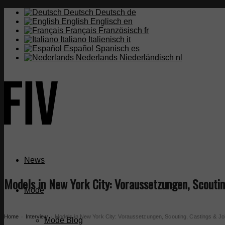
Deutsch
Deutsch
de
English
Englisch
en
Français
Französisch
fr
Italiano
Italienisch
it
Español
Spanisch
es
Nederlands
Niederländisch
nl
News
Models in New York City: Voraussetzungen, Scoutin
Mode
Home
Interview
Models in New York City: Voraussetzungen, Scouting, Castings & Jo
›
›
Mode Blog