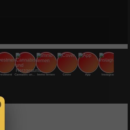
vestment
Cannabis und Herzgesundheit:
Immo lernen
Cover
App
Instagram