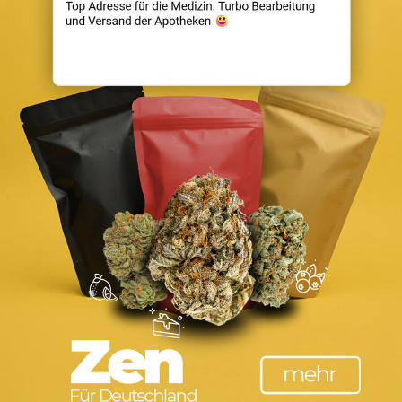
t werden. Wir verwenden Cookies, um uns mitzuteilen, wenn Sie 
ebsite anpassen.
m mehr zu erfahren. Sie können auch einige Ihrer Einstellungen
s und auf die Dienste haben kann, die wir anbieten können.
unserer Webseite verfügbaren Dienste und Funktionen zur Verfüg
enste und Funktionen unbedingt erforderlich sind, hat die Abl
en, indem Sie Ihre Browsereinstellungen ändern und das Blocki
 abzulehnen, wenn Sie unsere Website erneut besuchen.
n möchten. Um zu vermeiden, dass Sie immer wieder nach Cookie
abmelden oder andere Cookies zulassen, um unsere Dienste vol