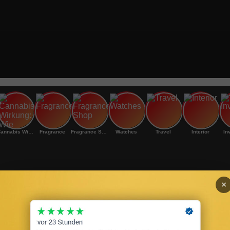
Cannabis Wirkung: Wie
Fragrance
Fragrance Shop
Watches
Travel
Interior
In
×