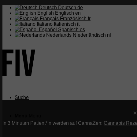
Deutsch
Deutsch
de
English
Englisch
en
Français
Französisch
fr
Italiano
Italienisch
it
Español
Spanisch
es
Nederlands
Niederländisch
nl
Suche
p
Menü
Menü
In 3 Minuten Patient*in werden auf CannaZen:
Cannabis Reze