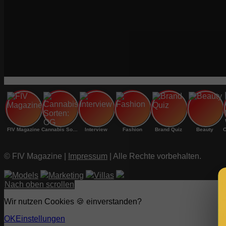
FIV Magazine
Cannabis Sorten: OG
Interview
Fashion
Brand Quiz
Beauty
© FIV Magazine |
Impressum
| Alle Rechte vorbehalten.
Models
Marketing
Villas
Nach oben scrollen
Wir nutzen Cookies 🍪 einverstanden?
OK
Einstellungen