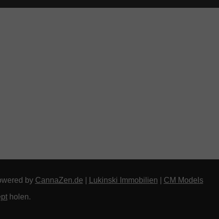
owered by
CannaZen.de
|
Lukinski Immobilien
|
CM Models
pt
holen.