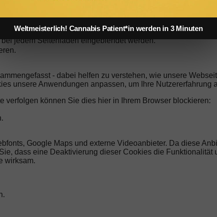
erer Domain gespeicherten Cookies zur Verfügung. Aus Sicherh
n Sicherheitseinstellungen Ihres Browsers einsehen.
Weltmeisterlich! Cannabis Patient*in werden in 3 Minuten
endet wird und alle Cookies, denen nicht zugestimmt wurde, abg
ng bei jedem Seitenladen eingeblendet werden.
eren.
sammengefasst - dabei helfen zu verstehen, wie unsere Websei
kies unsere Anwendungen anpassen, um Ihre Nutzererfahrung a
e verfolgen können Sie dies hier in Ihrem Browser blockieren:
.
ebfonts, Google Maps und externe Videoanbieter. Da diese An
n Sie, dass eine Deaktivierung dieser Cookies die Funktionalitä
e wirksam.
n.