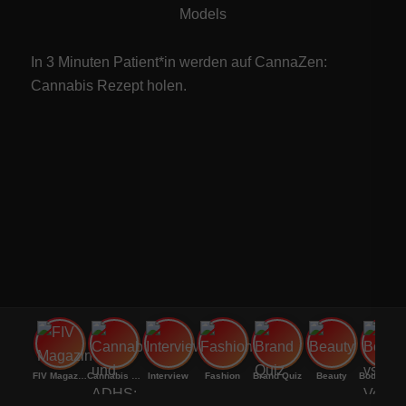
Models
In 3 Minuten Patient*in werden auf CannaZen:
Cannabis Rezept
holen.
FIV Magazine
Cannabis und ADHS:
Interview
Fashion
Brand Quiz
Beauty
Bodenri