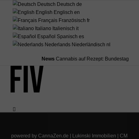
Deutsch
Deutsch
de
English
Englisch
en
Français
Französisch
fr
Italiano
Italienisch
it
Español
Spanisch
es
Nederlands
Niederländisch
nl
News
Cannabis auf Rezept: Bundestag streic
Menü
powered by
CannaZen.de
|
Lukinski Immobilien
|
CM