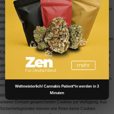
Webseite. Sie können Cookies jederzeit blockieren oder
löschen, indem Sie Ihre Browsereinstellungen ändern und das
Blockieren aller Cookies auf dieser Webseite erzwingen. Sie
werden jedoch immer aufgefordert, Cookies zu akzeptieren /
abzulehnen, wenn Sie unsere Website erneut besuchen.
Wir respektieren es voll und ganz, wenn Sie Cookies ablehnen
möchten. Um zu vermeiden, dass Sie immer wieder nach
Cookies gefragt werden, erlauben Sie uns bitte, einen Cookie
für Ihre Einstellungen zu speichern. Sie können sich jederzeit
abmelden oder andere Cookies zulassen, um unsere Dienste
vollumfänglich nutzen zu können. Wenn Sie Cookies
ablehnen, werden alle gesetzten Cookies auf unserer Domain
entfernt.
Weltmeisterlich! Cannabis Patient*in werden in 3
Minuten
Wir stellen Ihnen eine Liste der von Ihrem Computer auf
unserer Domain gespeicherten Cookies zur Verfügung. Aus
Sicherheitsgründen können wie Ihnen keine Cookies