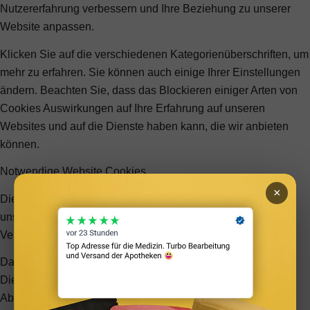
Nutzererfahrung verbessern und Ihre Beziehung zu unserer
Website anpassen.
Klicken Sie auf die verschiedenen Kategorienüberschriften, um
mehr zu erfahren. Sie können auch einige Ihrer Einstellungen
ändern. Beachten Sie, dass das Blockieren einiger Arten von
Cookies Auswirkungen auf Ihre Erfahrung auf unseren
Websites und auf die Dienste haben kann, die wir anbieten
können.
Notwendige Website Cookies
×
Diese Cookies sind unbedingt erforderlich, um Ihnen die auf
unserer Webseite verfügbaren Dienste und Funktionen zur
Verfügung zu stellen.
Da diese Cookies für die auf unserer Webseite verfügbaren
Dienste und Funktionen unbedingt erforderlich sind, hat die
Ablehnung Auswirkungen auf die Funktionsweise unserer