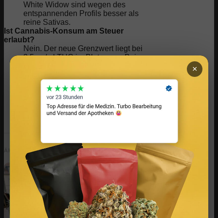
White Widow sind wegen des
entspannenden Profils besser als
reine Sativas.
Ist Cannabis-Konsum am Steuer
erlaubt?
Nein. Der neue Grenzwert liegt bei
3,5 ng/ml THC im Blutserum. Bei
regelmäßigem Konsum sind
×
mindestens 24-48 Stunden Pause
vor dem Fahren empfohlen.
Zuwiderhandlungen können
Führerscheinentzug und Bußgelder
bedeuten.
ÄHNLICHES