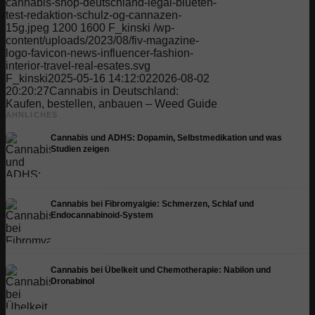
cannabis-shop-deutschland-legal-blueten-
test-redaktion-schulz-og-cannazen-
15g.jpeg
1200
1600
F_kinski
/wp-
content/uploads/2023/08/fiv-magazine-
logo-favicon-news-influencer-fashion-
interior-travel-real-esates.svg
F_kinski
2025-05-16 14:12:02
2026-08-02
20:20:27
Cannabis in Deutschland:
Kaufen, bestellen, anbauen – Weed Guide
ÄHNLICHES
Cannabis und ADHS: Dopamin, Selbstmedikation und was
Studien zeigen
Cannabis bei Fibromyalgie: Schmerzen, Schlaf und
Endocannabinoid-System
Cannabis bei Übelkeit und Chemotherapie: Nabilon und
Dronabinol