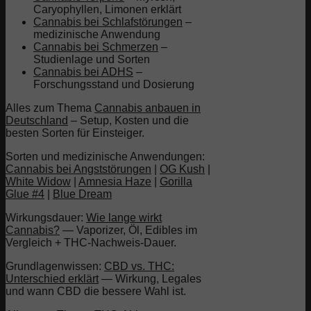
Caryophyllen, Limonen erklärt
Cannabis bei Schlafstörungen
–
medizinische Anwendung
Cannabis bei Schmerzen
–
Studienlage und Sorten
Cannabis bei ADHS
–
Forschungsstand und Dosierung
Alles zum Thema
Cannabis anbauen in
Deutschland
– Setup, Kosten und die
besten Sorten für Einsteiger.
Sorten und medizinische Anwendungen:
Cannabis bei Angststörungen
|
OG Kush
|
White Widow
|
Amnesia Haze
|
Gorilla
Glue #4
|
Blue Dream
Wirkungsdauer:
Wie lange wirkt
Cannabis?
— Vaporizer, Öl, Edibles im
Vergleich + THC-Nachweis-Dauer.
Grundlagenwissen:
CBD vs. THC:
Unterschied erklärt
— Wirkung, Legales
und wann CBD die bessere Wahl ist.