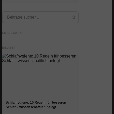
Spartipps
Praxissemester bei
Stress abbauen: Was
Top-Unternehmen:
Karrierestart nach dem
Mediziner wirklich
Chancen, Vergütung
Studium: Was
empfehlen –
und der direkte Weg in
Recruiter wirklich
Ursachen, Symptome
ENTDECKEN
die Karriere
suchen
& Techniken
BELIEBT
Schlafhygiene: 10 Regeln für besseren
Schlaf – wissenschaftlich belegt