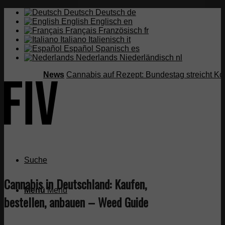
Deutsch
Deutsch
de
English
Englisch
en
Français
Französisch
fr
Italiano
Italienisch
it
Español
Spanisch
es
Nederlands
Niederländisch
nl
News
Cannabis auf Rezept: Bundestag streicht Kostenü
Suche
Cannabis in Deutschland: Kaufen,
Menü
Menü
bestellen, anbauen – Weed Guide