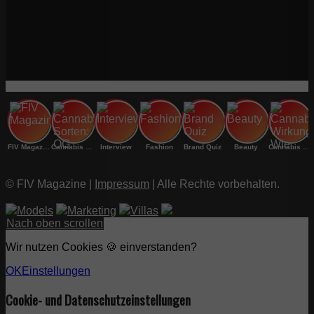
FIV Magazine
Cannabis Sorten: OG
Interview
Fashion
Brand Quiz
Beauty
Cannabis Wirkung: Wie
© FIV Magazine |
Impressum
| Alle Rechte vorbehalten.
Models
Marketing
Villas
Nach oben scrollen
Wir nutzen Cookies 🍪 einverstanden?
OK
Einstellungen
Cookie- und Datenschutzeinstellungen