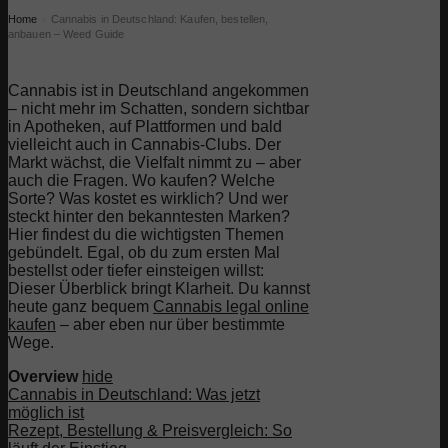
Home
Cannabis in Deutschland: Kaufen, bestellen,
›
anbauen – Weed Guide
Cannabis ist in Deutschland angekommen
– nicht mehr im Schatten, sondern sichtbar
in Apotheken, auf Plattformen und bald
vielleicht auch in Cannabis-Clubs. Der
Markt wächst, die Vielfalt nimmt zu – aber
auch die Fragen. Wo kaufen? Welche
Sorte? Was kostet es wirklich? Und wer
steckt hinter den bekanntesten Marken?
Hier findest du die wichtigsten Themen
gebündelt. Egal, ob du zum ersten Mal
bestellst oder tiefer einsteigen willst:
Dieser Überblick bringt Klarheit. Du kannst
heute ganz bequem
Cannabis legal online
kaufen
– aber eben nur über bestimmte
Wege.
Overview
hide
Cannabis in Deutschland: Was jetzt
möglich ist
Rezept, Bestellung & Preisvergleich: So