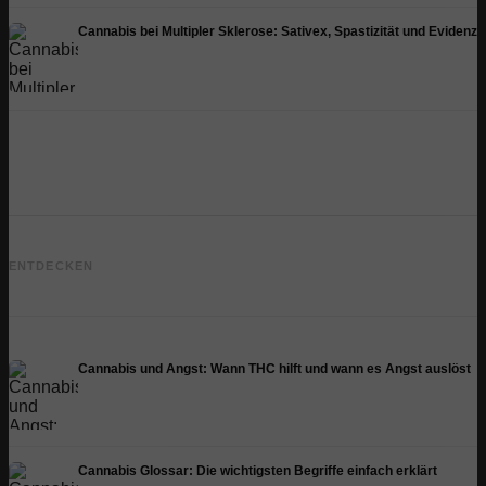
Cannabis bei Multipler Sklerose: Sativex, Spastizität und Evidenz
Cannabis und Epilepsie: CBD,
Epidiolex und der Stand der
Cannabis Öl selbst herstellen:
ENTDECKEN
Forschung
Decarboxylierung und Infusion
Cannabis und Angst: Wann THC hilft und wann es Angst auslöst
Cannabis Glossar: Die wichtigsten Begriffe einfach erklärt