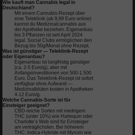
Wie kauft man Cannabis legal in
Deutschland?
Mit einem Cannabis-Rezept über
eine Teleklinik (ab 9,99 Euro online)
kannst du Medizinalcannabis aus
der Apotheke beziehen. Eigenanbau
bis 3 Pflanzen ist seit April 2024
legal. Social Clubs ermöglichen den
Bezug bis 50g/Monat ohne Rezept.
Was ist günstiger — Teleklinik-Rezept
oder Eigenanbau?
Eigenanbau ist langfristig günstiger
(ca. 2-5 Euro/g), aber mit
Anfangsinvestitionen von 500-1.500
Euro. Das Teleklinik-Rezept ist sofort
verfügbar ohne Aufwand —
Medizinalblüten kosten in Apotheken
4-12 Euro/g.
Welche Cannabis-Sorte ist für
Einsteiger geeignet?
CBD-reiche Sorten mit niedrigem
THC (unter 10%) wie Harlequin oder
Charlotte’s Web sind für Einsteiger
am verträglichsten. Bei höherem
THC: Indica-Hybride mit Myrcen wie