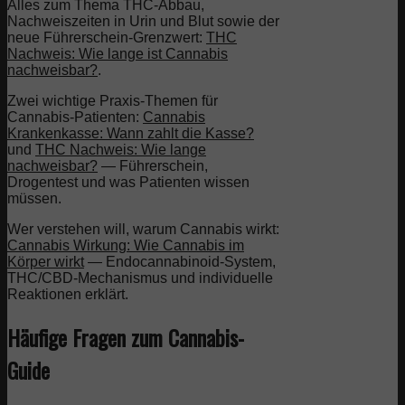
Alles zum Thema THC-Abbau,
Nachweiszeiten in Urin und Blut sowie der
neue Führerschein-Grenzwert:
THC
Nachweis: Wie lange ist Cannabis
nachweisbar?
.
Zwei wichtige Praxis-Themen für
Cannabis-Patienten:
Cannabis
Krankenkasse: Wann zahlt die Kasse?
und
THC Nachweis: Wie lange
nachweisbar?
— Führerschein,
Drogentest und was Patienten wissen
müssen.
Wer verstehen will, warum Cannabis wirkt:
Cannabis Wirkung: Wie Cannabis im
Körper wirkt
— Endocannabinoid-System,
THC/CBD-Mechanismus und individuelle
Reaktionen erklärt.
Häufige Fragen zum Cannabis-
Guide