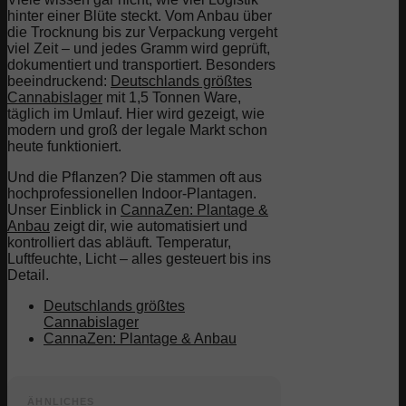
hinter einer Blüte steckt. Vom Anbau über
die Trocknung bis zur Verpackung vergeht
viel Zeit – und jedes Gramm wird geprüft,
dokumentiert und transportiert. Besonders
beeindruckend:
Deutschlands größtes
Cannabislager
mit 1,5 Tonnen Ware,
täglich im Umlauf. Hier wird gezeigt, wie
modern und groß der legale Markt schon
heute funktioniert.
Und die Pflanzen? Die stammen oft aus
hochprofessionellen Indoor-Plantagen.
Unser Einblick in
CannaZen: Plantage &
Anbau
zeigt dir, wie automatisiert und
kontrolliert das abläuft. Temperatur,
Luftfeuchte, Licht – alles gesteuert bis ins
Detail.
Deutschlands größtes
Cannabislager
CannaZen: Plantage & Anbau
ÄHNLICHES