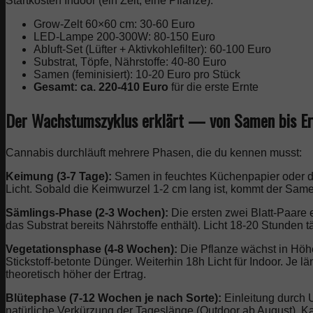
Startkosten Indoor (ein Zelt, eine Pflanze):
Grow-Zelt 60×60 cm: 30-60 Euro
LED-Lampe 200-300W: 80-150 Euro
Abluft-Set (Lüfter + Aktivkohlefilter): 60-100 Euro
Substrat, Töpfe, Nährstoffe: 40-80 Euro
Samen (feminisiert): 10-20 Euro pro Stück
Gesamt: ca. 220-410 Euro
für die erste Ernte
Der Wachstumszyklus erklärt — von Samen bis Er
Cannabis durchläuft mehrere Phasen, die du kennen musst:
Keimung (3-7 Tage):
Samen in feuchtes Küchenpapier oder di
Licht. Sobald die Keimwurzel 1-2 cm lang ist, kommt der Same
Sämlings-Phase (2-3 Wochen):
Die ersten zwei Blatt-Paare 
das Substrat bereits Nährstoffe enthält). Licht 18-20 Stunden tä
Vegetationsphase (4-8 Wochen):
Die Pflanze wächst in Höhe
Stickstoff-betonte Dünger. Weiterhin 18h Licht für Indoor. Je 
theoretisch höher der Ertrag.
Blütephase (7-12 Wochen je nach Sorte):
Einleitung durch U
natürliche Verkürzung der Tageslänge (Outdoor ab August). Ka