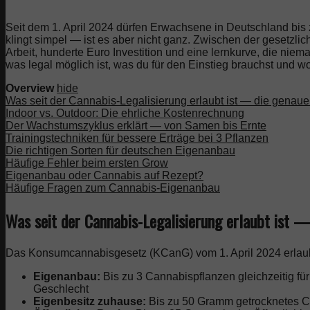
Seit dem 1. April 2024 dürfen Erwachsene in Deutschland bi
klingt simpel — ist es aber nicht ganz. Zwischen der gesetzli
Arbeit, hunderte Euro Investition und eine lernkurve, die ni
was legal möglich ist, was du für den Einstieg brauchst und w
Overview
hide
Was seit der Cannabis-Legalisierung erlaubt ist — die genau
Indoor vs. Outdoor: Die ehrliche Kostenrechnung
Der Wachstumszyklus erklärt — von Samen bis Ernte
Trainingstechniken für bessere Erträge bei 3 Pflanzen
Die richtigen Sorten für deutschen Eigenanbau
Häufige Fehler beim ersten Grow
Eigenanbau oder Cannabis auf Rezept?
Häufige Fragen zum Cannabis-Eigenanbau
Was seit der Cannabis-Legalisierung erlaubt ist 
Das Konsumcannabisgesetz (KCanG) vom 1. April 2024 erlaubt
Eigenanbau:
Bis zu 3 Cannabispflanzen gleichzeitig 
Geschlecht
Eigenbesitz zuhause:
Bis zu 50 Gramm getrocknetes C