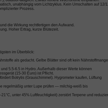
tisch, unabhängig vom Lichtzyklus. Kein Umschalten auf 12/1
omplizierter Prozess.
 und die Wirkung rechtfertigen den Aufwand.
lung. Hoher Ertrag, kurze Blütezeit.
igsten im Überblick:
toffe als gedacht. Gelbe Blätter sind oft kein Nährstoffmange
 und 5.5-6.5 in Hydro. Außerhalb dieser Werte können
gerät (15-30 Euro) ist Pflicht.
ördert Botrytis (Grauschimmel). Hygrometer kaufen, Lüftung
 regelmäßig unter Lupe prüfen — milchig-weiß bis
21°C, unter 45% Luftfeuchtigkeit) zerstört Terpene und reduzier