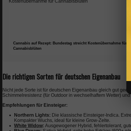
Cannabis auf Rezept: Bundestag streicht Kostenübernahme für
Cannabisblüten
Die richtigen Sorten für deutschen Eigenanbau
Nicht jede Sorte ist für deutschen Eigenanbau gleich gut geeign
Schimmelresistenz (für Outdoor in wechselhaftem Wetter) und 
Empfehlungen für Einsteiger:
Northern Lights:
Die klassische Einsteiger-Indica. Extr
Kompakter Wuchs, ideal für kleine Grow-Zelte.
White Widow
:
Ausgewogener Hybrid, fehlertolerant, gute
Blue Dream
:
Sativa-Hybrid, sehr hohe Erträge (600+ g/