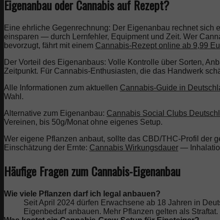
Eigenanbau oder Cannabis auf Rezept?
Eine ehrliche Gegenrechnung: Der Eigenanbau rechnet sich ers
einsparen — durch Lernfehler, Equipment und Zeit. Wer Canna
bevorzugt, fährt mit einem
Cannabis-Rezept online ab 9,99 Eu
Der Vorteil des Eigenanbaus: Volle Kontrolle über Sorten, Anba
Zeitpunkt. Für Cannabis-Enthusiasten, die das Handwerk schät
Alle Informationen zum aktuellen
Cannabis-Guide in Deutsch
Wahl.
Alternative zum Eigenanbau:
Cannabis Social Clubs Deutsch
Vereinen, bis 50g/Monat ohne eigenes Setup.
Wer eigene Pflanzen anbaut, sollte das CBD/THC-Profil der 
Einschätzung der Ernte:
Cannabis Wirkungsdauer
— Inhalatio
Häufige Fragen zum Cannabis-Eigenanbau
Wie viele Pflanzen darf ich legal anbauen?
Seit April 2024 dürfen Erwachsene ab 18 Jahren in Deuts
Eigenbedarf anbauen. Mehr Pflanzen gelten als Straftat.