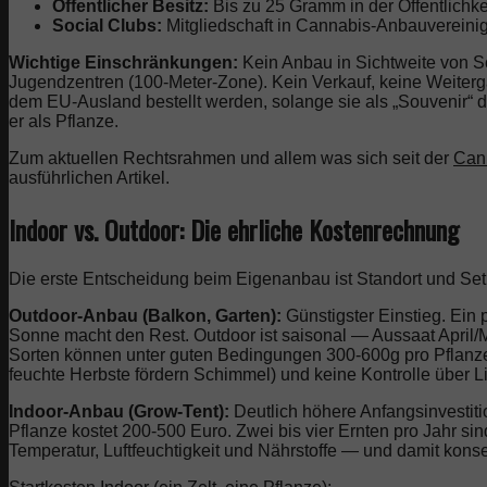
Öffentlicher Besitz:
Bis zu 25 Gramm in der Öffentlichke
Social Clubs:
Mitgliedschaft in Cannabis-Anbauvereinig
Wichtige Einschränkungen:
Kein Anbau in Sichtweite von Sc
Jugendzentren (100-Meter-Zone). Kein Verkauf, keine Weite
dem EU-Ausland bestellt werden, solange sie als „Souvenir“ de
er als Pflanze.
Zum aktuellen Rechtsrahmen und allem was sich seit der
Can
ausführlichen Artikel.
Indoor vs. Outdoor: Die ehrliche Kostenrechnung
Die erste Entscheidung beim Eigenanbau ist Standort und Set
Outdoor-Anbau (Balkon, Garten):
Günstigster Einstieg. Ein 
Sonne macht den Rest. Outdoor ist saisonal — Aussaat April/
Sorten können unter guten Bedingungen 300-600g pro Pflanze l
feuchte Herbste fördern Schimmel) und keine Kontrolle über Li
Indoor-Anbau (Grow-Tent):
Deutlich höhere Anfangsinvestitio
Pflanze kostet 200-500 Euro. Zwei bis vier Ernten pro Jahr sind
Temperatur, Luftfeuchtigkeit und Nährstoffe — und damit kons