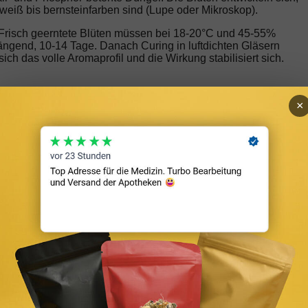
eiß bis bernsteinfarben sind (Lupe oder Mikroskop).
. Frisch geerntete Blüten müssen bei 18-20°C und 45-55%
ängend, 10-14 Tage. Danach Curing in luftdichten Gläsern
sich das volle Aromaprofil und die Wirkung stabilisiert sich.
nzen
×
sich, das Maximum aus jeder einzelnen herauszuholen.
mit Draht oder Kabelbinder fixieren. Fördert horizontales
tze. Ideal für Indoor mit begrenzter Höhe.
. Triebe werden durch das Netz gezogen, bis eine gleichmäßige
Räume — alle Blütenansätze bekommen gleichmäßig Licht.
icklung von zwei gleichwertigen Haupttrieben. Aus einer Pflanz
trag bei gleicher Pflanzenzahl.