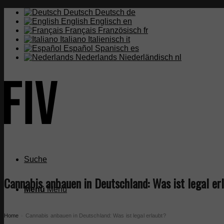
Deutsch
Deutsch
de
English
Englisch
en
Français
Französisch
fr
Italiano
Italienisch
it
Español
Spanisch
es
Nederlands
Niederländisch
nl
Suche
Cannabis anbauen in Deutschland: Was ist legal er
Menü
Menü
Home
Cannabis anbauen in Deutschland: Was ist legal erlaubt?
›