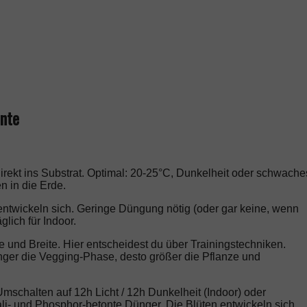
nte
rekt ins Substrat. Optimal: 20-25°C, Dunkelheit oder schwache
n in die Erde.
entwickeln sich. Geringe Düngung nötig (oder gar keine, wenn
glich für Indoor.
 und Breite. Hier entscheidest du über Trainingstechniken.
länger die Vegging-Phase, desto größer die Pflanze und
mschalten auf 12h Licht / 12h Dunkelheit (Indoor) oder
li- und Phosphor-betonte Dünger. Die Blüten entwickeln sich,