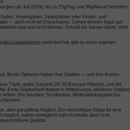
it
ungen (ab Juli 2024), bis zu 25g/Tag und 50g/Monat beziehen
hulen, Kindergärten, Spielplätzen oder Kinder- und
rgabe — auch nicht an Erwachsene. Samen können legal aus
klariert sind und nicht keimen. Sobald ein Samen keimt, zählt
nabis-Legalisierung
verändert hat, gibt es einen eigenen
up. Beide Optionen haben ihre Stärken — und ihre Kosten.
paar Töpfe, gutes Substrat (20-30 Euro pro Pflanze), und die
Mai, Ernte September/Oktober in Mitteleuropa. Moderne Outdoor
iefern. Der Nachteil: Sichtbarkeit, Wetterabhängigkeit (zu
chtzyklen.
n, aber ganzjährig möglich. Ein vernünftiges Setup für eine
 möglich. Indoor ermöglicht volle Kontrolle über Licht,
equent höhere Qualität.