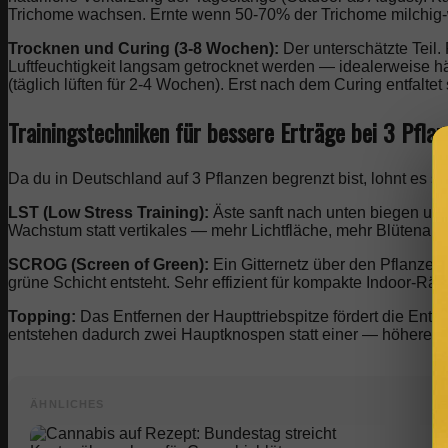
Trichome wachsen. Ernte wenn 50-70% der Trichome milchig-w
Trocknen und Curing (3-8 Wochen):
Der unterschätzte Teil
Luftfeuchtigkeit langsam getrocknet werden — idealerweise h
(täglich lüften für 2-4 Wochen). Erst nach dem Curing entfaltet 
Trainingstechniken für bessere Erträge bei 3 Pfla
Da du in Deutschland auf 3 Pflanzen begrenzt bist, lohnt es 
LST (Low Stress Training):
Äste sanft nach unten biegen und 
Wachstum statt vertikales — mehr Lichtfläche, mehr Blütenansä
SCROG (Screen of Green):
Ein Gitternetz über den Pflanzen
grüne Schicht entsteht. Sehr effizient für kompakte Indoor-
Topping:
Das Entfernen der Haupttriebspitze fördert die Entw
entstehen dadurch zwei Hauptknospen statt einer — höherer Er
ÄHNLICHES