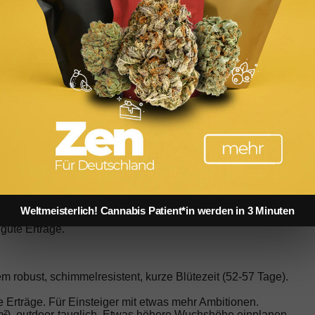
Bodenrichtwert vs. Verkehrswert: Was Investoren bei
Immobilien wirklich wissen müssen
Weltmeisterlich! Cannabis Patient*in werden in 3 Minuten
et. Wichtig sind kurze Blütezeiten (für Indoor),
gute Erträge.
em robust, schimmelresistent, kurze Blütezeit (52-57 Tage).
 Erträge. Für Einsteiger mit etwas mehr Ambitionen.
m²), outdoor-tauglich. Etwas höhere Wuchshöhe einplanen.