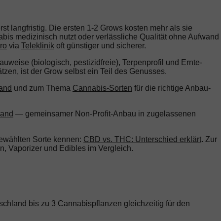
t langfristig. Die ersten 1-2 Grows kosten mehr als sie
bis medizinisch nutzt oder verlässliche Qualität ohne Aufwand
ro
via
Teleklinik
oft günstiger und sicherer.
uweise (biologisch, pestizidfreie), Terpenprofil und Ernte-
zen, ist der Grow selbst ein Teil des Genusses.
land
und zum Thema
Cannabis-Sorten
für die richtige Anbau-
land
— gemeinsamer Non-Profit-Anbau in zugelassenen
gewählten Sorte kennen:
CBD vs. THC: Unterschied erklärt
. Zur
n, Vaporizer und Edibles im Vergleich.
chland bis zu 3 Cannabispflanzen gleichzeitig für den