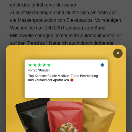
entdeckte er früh eine der neuen
Zukunftstechnologien und stürzte sich als erste auf
die Massenproduktion von Elektroautos. Vor wenigen
Wochen lief das 100.000 Fahrzeug vom Band.
Mittlerweile springen immer mehr Automobilhersteller
auf den Trend auf. Natürlich auch durch drohende
CO2 Zertifikate aber auch um ein Teil des Kuchens
×
zu bekommen. Sky is the limit! Deshalb ist Elon Musk
natürlich auch beim aktuellen Wettrennen in den
Weltraum unter den Multimilliardären dabei. Elon
Musk versteht aber auch sein eigenes Netzwerk zu
verwenden und schoss im vergangenen Jahr einen
Tesla mit einer SpaceX Trägerrakete in den
Weltraum. Natürlich weltweit mit Live-Übertragung.
Wow.
Meine Lieblingsgeschichte ist die von “x.com”. Als
Nerd hat es mir besonders diese Geschichte angetan.