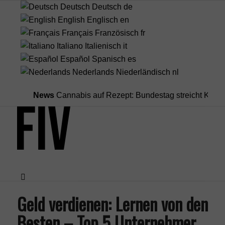
Deutsch
Deutsch
de
English
Englisch
en
Français
Französisch
fr
Italiano
Italienisch
it
Español
Spanisch
es
Nederlands
Niederländisch
nl
News
Cannabis auf Rezept: Bundestag streicht Kostenüber
Geld verdienen: Lernen von den
Menü
Besten – Top 5 Unternehmer