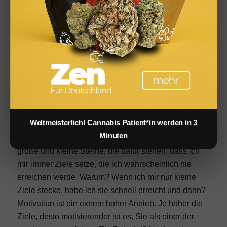
Damals verkaufte Elon Musk die Domain in einem
Package. Jetzt, sehr viel Jahre später, hat er sie sich
für drei Millionen zurückgekauft. Die Seite ist leer,
kaum Quelltext, ein einfaches X. Nicht einmal ein
https Zertifikat hat die Seite. So groß kann die Liebe
zu einer Domain sein!
Persönliche Erfahrung
Weltmeisterlich! Cannabis Patient*in werden in 3
Think big! Eine Inspirationsquelle die ich auch schon
Minuten
immer in mir trage und sogar in Tattoos auf der Haut.
große und kleine Sterne, die dafür stehen, dass ich
mir immer Ziele setze, die ich wahrscheinlich nie
erreichen werde. Warum? Wenn ich mir nur kleine
Ziele stecke, habe ich sie schnell erreicht und dann?
Motivation ist ein extrem hoher Antrieb. Je höher die
Ziele, desto motivierender ist es, Sie als einer der