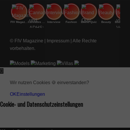
FIV Magazine
Cannabis und ADHS:
Interview
Fashion
Brand Quiz
Beauty
Bodenri
© FIV Magazine |
Impressum
| Alle Rechte
vorbehalten.
Models
Marketing
Villas
Wir nutzen Cookies 🍪 einverstanden?
OK
Einstellungen
Cookie- und Datenschutzeinstellungen