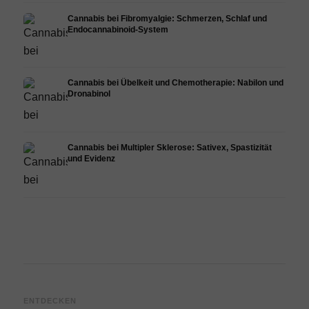
Cannabis bei Fibromyalgie: Schmerzen, Schlaf und
Endocannabinoid-System
Cannabis bei Übelkeit und Chemotherapie: Nabilon und
Dronabinol
Cannabis bei Multipler Sklerose: Sativex, Spastizität
und Evidenz
Cannabis und Epilepsie: CBD,
Cannabis Öl selbst herstellen:
CBD 
ENTDECKEN
Epidiolex und der Stand der
Decarboxylierung und
Canna