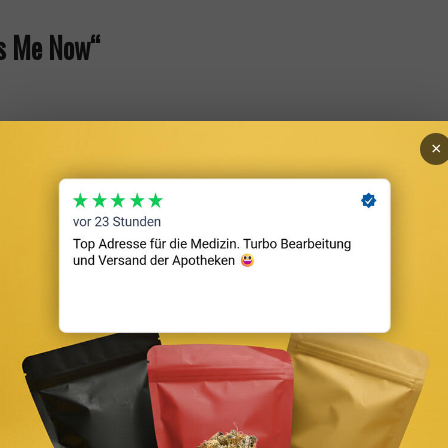
Is Me Now“
×