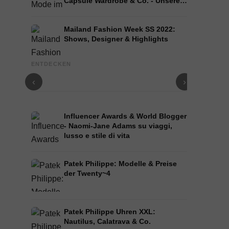
Capsule Wardrobe & Co. - Unsere
Tipps!
Mailand Fashion Week SS 2022:
Shows, Designer & Highlights
Guess Videos: Jeans, Hailey Bieber, Jennifer
TikTok: Sta
ENTDECKEN
Lopez & Co.
Geschichte 
‹
›
Influencer Awards & World Blogger
- Naomi-Jane Adams su viaggi,
lusso e stile di vita
Patek Philippe: Modelle & Preise
der Twenty~4
Patek Philippe Uhren XXL:
Nautilus, Calatrava & Co.