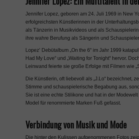
Jennifer Lopez: Ein Multitalent in 
Jennifer Lopez, geboren am 24. Juli 1969 in New York
erfolgreichsten Künstlerinnen in der Unterhaltungs
als Tänzerin in Musikvideos und als Schauspielerin 
ihre wahre Berufung als Sängerin und Schauspieler
Lopez‘ Debütalbum „On the 6“ im Jahr 1999 katapulti
Had My Love“ und „Waiting for Tonight“ hervor. Doch
Leinwand feierte sie große Erfolge mit Filmen wie „
Die Künstlerin, oft liebevoll als „J.Lo“ bezeichnet,
Stimme und schauspielerische Begabung aus, sonde
Sie ist eine echte Stilikone und hat in der Modewel
Model für renommierte Marken Fuß gefasst.
Verbindung von Musik und Mode
Die hinter den Kulissen aufgenommenen Fotos zeige