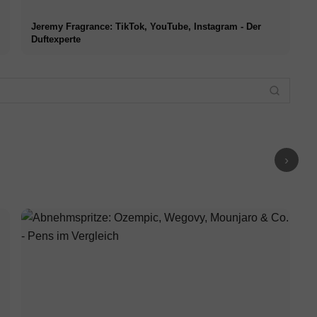
Jeremy Fragrance: TikTok, YouTube, Instagram - Der
Duftexperte
Kilian Kerner
Modenschau:
Anja Gockel
Politische
Modenschau:
Statements,
Rebekka R
odenschau:
Zeitlose Eleganz &
ausdrucksstarke
Modenscha
pcycling-
ausdrucksstarke
Inszenierung &
Fashion Sh
W 2023
Mode - FW 2023
dynamische Schnitte
für Amazon
Sommer
- FW 2023 Sommer
2023 Som
›