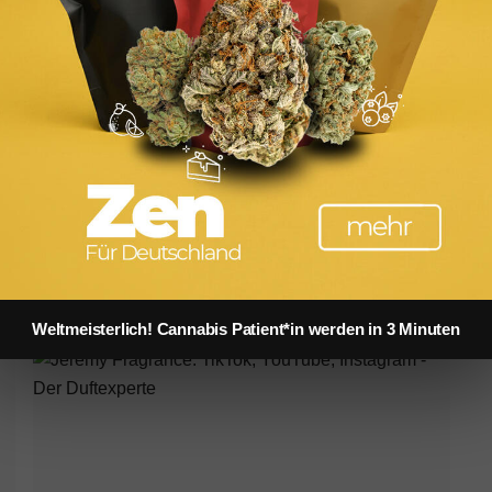
Kendall Jenner x Calzedonia: Red! Hot! Kendall! Bikini-
Kampagne und Swimwear-Kollektion
Heidi und Leni Klum: Intimissimi's Hottest Xmas
Collection! + "Oh Tannenbaum" Song
Weltmeisterlich! Cannabis Patient*in werden in 3 Minuten