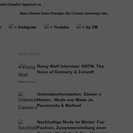
Español
Spanisch
es
News
Robert Geiss Privatjet: Die Citation Sovereign des...
Kanye West Privatjet
e
< Instagram
< Youtube
< by CM
ÄHNLICHES
Romy Wolf Interview: GNTM, The
Voice of Germany & Zukunft
Unterwäschenmarken: Damen x
Herren - Mode von Marie Jo,
Passionata & Wolford
Nachhaltige Mode im Winter: Fair
Fashion, Zusammenstellung einer