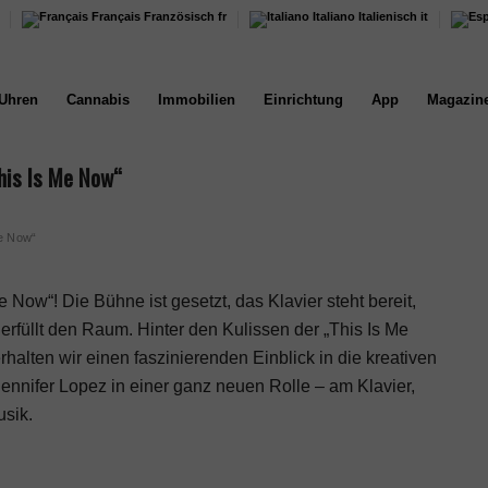
Français
Französisch
fr
Italiano
Italienisch
it
Uhren
Cannabis
Immobilien
Einrichtung
App
Magazin
This Is Me Now“
Me Now“
 Now“! Die Bühne ist gesetzt, das Klavier steht bereit,
rfüllt den Raum. Hinter den Kulissen der „This Is Me
rhalten wir einen faszinierenden Einblick in die kreativen
Jennifer Lopez in einer ganz neuen Rolle – am Klavier,
sik.