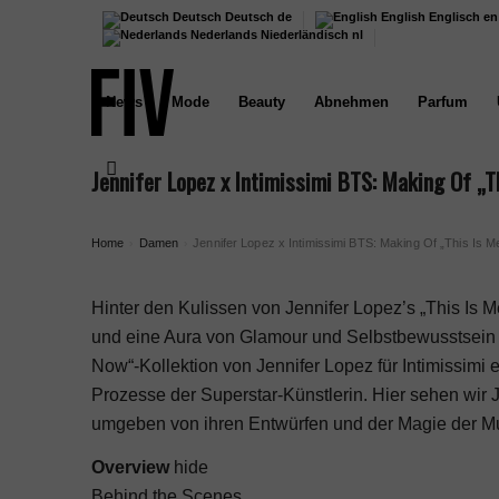
Deutsch
Deutsch
de
English
Englisch
en
Nederlands
Niederländisch
nl
News
Mode
Beauty
Abnehmen
Parfum
Jennifer Lopez x Intimissimi BTS: Making Of „
Home
Damen
Jennifer Lopez x Intimissimi BTS: Making Of „This Is 
›
›
Hinter den Kulissen von Jennifer Lopez’s „This Is Me
und eine Aura von Glamour und Selbstbewusstsein e
Now“-Kollektion von Jennifer Lopez für
Intimissimi
e
Prozesse der Superstar-Künstlerin. Hier sehen wir 
umgeben von ihren Entwürfen und der Magie der Mu
Overview
hide
Behind the Scenes