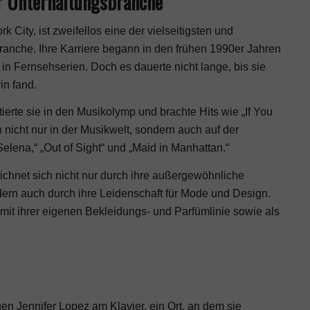
der Unterhaltungsbranche
 City, ist zweifellos eine der vielseitigsten und
branche. Ihre Karriere begann in den frühen 1990er Jahren
in Fernsehserien. Doch es dauerte nicht lange, bis sie
in fand.
erte sie in den Musikolymp und brachte Hits wie „If You
 nicht nur in der Musikwelt, sondern auch auf der
Selena,“ „Out of Sight“ und „Maid in Manhattan.“
 zeichnet sich nicht nur durch ihre außergewöhnliche
rn auch durch ihre Leidenschaft für Mode und Design.
t mit ihrer eigenen Bekleidungs- und Parfümlinie sowie als
n Jennifer Lopez am Klavier, ein Ort, an dem sie