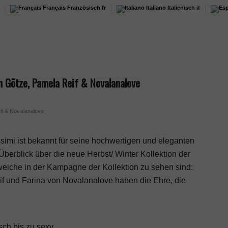
Français
Französisch
fr
Italiano
Italienisch
it
in Götze, Pamela Reif & Novalanalove
eif & Novalanalove
ssimi ist bekannt für seine hochwertigen und eleganten
 Überblick über die neue Herbst/ Winter Kollektion der
welche in der Kampagne der Kollektion zu sehen sind:
f
und Farina von Novalanalove haben die Ehre, die
sch bis zu sexy