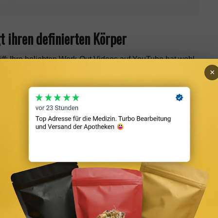
t ihren definierten Körper
iff: Ihre beliebten Work-Out Videos auf YouTube hat wohl
zu bringen. Inzwischen hat die Beauty auch ihre eigene
×
cks verkauft. Mit ihrem perfekt definierten Körper passt
 dass auch sportliche Frauen in Dessous eine tolle Figur
o: Intimissimi
 weiblichen Kurven in Szene
 der neuen Kampagne von ihrer verführerischen Seite und
 Flower Line. Das Set schmeichelt ihren Kurven perfekt und
nd wunderschön in Dessous aussehen. Ihren 1,5
 mit ihren Make-Up Videos und ihrem Fashion Content