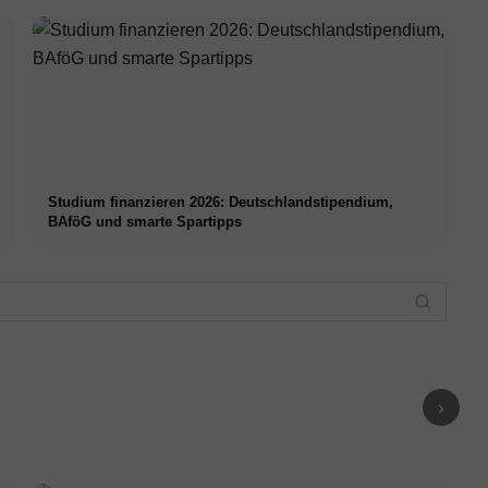
Studium finanzieren 2026: Deutschlandstipendium,
BAföG und smarte Spartipps
bauen:
iner
Chronischer Stress:
Stressman
mpfehlen –
Folgen für Körper
Cortisol: Das
Techniken:
,
und Psyche,
Stresshormon, seine
PME, Sport
e &
Behandlung und
Wirkung und wie man
Atemübung
Therapie
es senken kann
Vergleich
›