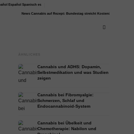
Español
Spanisch
es
News
Cannabis auf Rezept: Bundestag streicht Kostenübernahme für...
Boden
ÄHNLICHES
Cannabis und ADHS: Dopamin,
Selbstmedikation und was Studien
zeigen
Cannabis bei Fibromyalgie:
Schmerzen, Schlaf und
Endocannabinoid-System
Cannabis bei Übelkeit und
Chemotherapie: Nabilon und