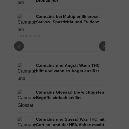
Dronabinol
Cannabis bei Multipler Sklerose:
Sativex, Spastizität und Evidenz
Cannabis und Epilepsie: CBD, Epidiolex und der
Cannabis Öl
ENTDECKEN
Stand der Forschung
und Infusion
‹
›
Cannabis und Angst: Wann THC
hilft und wann es Angst auslöst
Cannabis Glossar: Die wichtigsten
Begriffe einfach erklärt
Cannabis und Stress: Was THC mit
Cortisol und der HPA-Achse macht