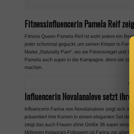
Fitnessinfluencerin Pamela Reif zeig
Fitness Queen
Pamela Reif
ist wohl jedem ein Begr
jeder schonmal geguckt, um seinen Körper in Form 
Marke „Naturally Pam“, wo sie Fitnessriegel und Sna
Pamela auch super in die Kampagne, denn sie zeigt,
machen.
Phot
Influencerin Novalanalove setzt ihre
Influencerin Farina von Novalanalove zeigt sich in
präsentiert ihre Kurven in einem eleganten Set der
zeigt das auch Frauen ohne Größe 36 super sexy u
Millionen Instagram Followern ist Farina vor allem