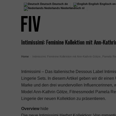
Deutsch
Deutsch
de
English
Englisch
en
Nederlands
Niederländisch
nl
Intimissimi: Feminine Kollektion mit Ann-Kathr
Home
Intimissimi: Feminine Kollektion mit Ann-Kathrin Götze, Pamela R
›
Intimissimi – Das italienische Dessous Label Intimi
Lingerie Sets. In diesem Artikel geben wir dir einen
Marke und den drei wundervollen Influencerinnen, 
Model Ann-Kathrin Götze
, Fitnessmodel
Pamela Rei
Lingerie der neuen Kollektion zu präsentieren.
Overview
hide
Die neue Intimissimi Herbst Kollektion: Von romanti