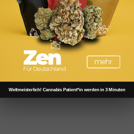
o: Intimissimi
tze
 Schönheitswettbewerben teilgenommen und kurz darauf
h im Bereich Musik hat Ann-Kathrin bereits Erfahrung
t „Germanys next Topmodel“ auf. Wir haben mit ihr über
heit gesprochen.
Weltmeisterlich! Cannabis Patient*in werden in 3 Minuten