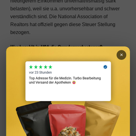
niedrigerem Einkommen unverhältnismäßig stark
belasten), weil sie u.a. unvorhersehbar und schwer
verständlich sind. Die National Association of
Realtors hat offiziell gegen diese Steuer Stellung
bezogen.
Wer bezahlt in USA die Grunderwerbssteuer?
×
In den meisten Fällen ist es üblich, dass der
Verkäufer die Grunderwerbsteuer zahlt.
Nichtsdestotrotz wird diese Zahl oft Teil des
Verhandlungsprozesses. Da es kein Gesetz gibt, das
besagt, dass der Verkäufer die Steuer zahlen muss,
ist diese Zahl zudem variabel. Wenn der Verkäufer
von der Zahlung einer Grunderwerbssteuer befreit ist,
ist der Käufer gezwungen, diese zu entrichten.
Manchmal, wie z.B. in Washington DC, wird die
Steuer zwischen Verkäufer und Käufer 50/50 geteilt.