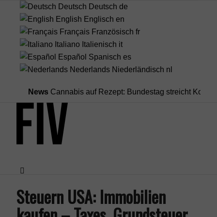
Deutsch
Deutsch
de
English
Englisch
en
Français
Französisch
fr
Italiano
Italienisch
it
Español
Spanisch
es
Nederlands
Niederländisch
nl
News
Cannabis auf Rezept: Bundestag streicht Kostenüberna
Steuern USA: Immobilien
Menü
kaufen – Taxes, Grundsteuer