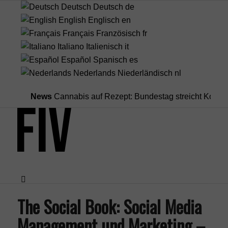
Deutsch
Deutsch
de
English
Englisch
en
Français
Französisch
fr
Italiano
Italienisch
it
Español
Spanisch
es
Nederlands
Niederländisch
nl
News
Cannabis auf Rezept: Bundestag streicht Kostenübern
The Social Book: Social Media
Menü
Management und Marketing –