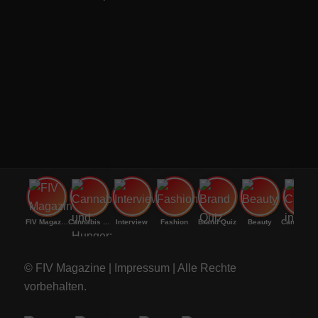
FIV Magazine
Cannabis und Hunger:
Interview
Fashion
Brand Quiz
Beauty
Canna
© FIV Magazine |
Impressum
| Alle Rechte
vorbehalten.