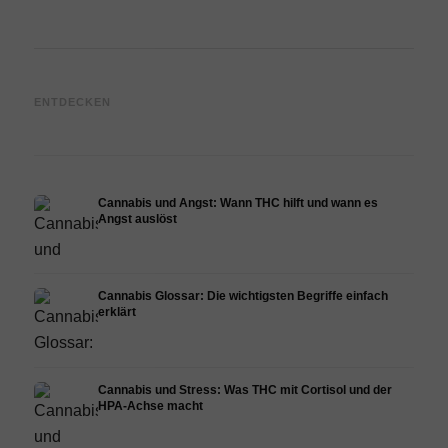
Cannabis und Epilepsie: CBD,
Cannabis Öl selbst herstellen:
CBD 
ENTDECKEN
Epidiolex und der Stand der
Decarboxylierung und
Canna
Forschung
Infusion
Derma
Cannabis und Angst: Wann THC hilft und wann es
Angst auslöst
Cannabis Glossar: Die wichtigsten Begriffe einfach
erklärt
Cannabis und Stress: Was THC mit Cortisol und der
HPA-Achse macht