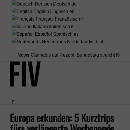
Deutsch
Deutsch
de
English
Englisch
en
Français
Französisch
fr
Italiano
Italienisch
it
Español
Spanisch
es
Nederlands
Niederländisch
nl
News
Cannabis auf Rezept: Bundestag streicht Kostenübern
Europa erkunden: 5 Kurztrips
Menü
fürs verlängerte Wochenende