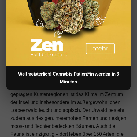
Nebel-Urwald auf La Gomera: Nationalpark für
Outdoor Freunde
Unser fünfter Tipp ist nochmal etwas für
Outdoorfreunde. Einen waschechten Urwald gibt es
nämlich nicht nur in Brasilien oder auf den
indonesischen Inseln. Dazu musst du lediglich auf
die spanische Insel La Gomera, die zu den Kanaren
zählt, reisen. Monteverde heißt der Nebelwald
inmitten des Nationalparks Garajonay auf dem
Weltmeisterlich! Cannabis Patient*in werden in 3
gleichnamigen rund 1490 Meter hohen Berg.
Minuten
Anders als an den trockenen und vom Vulkanismus
geprägten Küstenregionen ist das Klima im Zentrum
der Insel und insbesondere im außergewöhnlichen
Lorbeerwald feucht und tropisch. Der Urwald besteht
zudem aus riesigen, meterhohen Farnen und riesigen
moos- und flechtenbedeckten Bäumen. Auch die
Fauna ist einzigartig – dort leben über 150 Arten, die