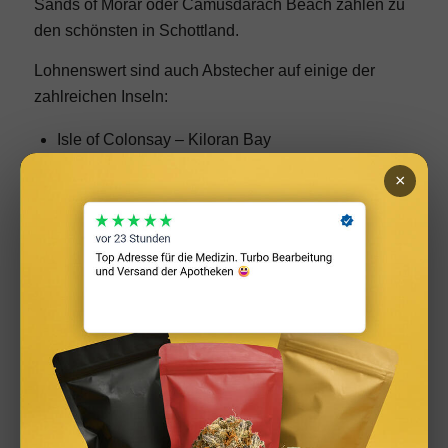
Sands of Morar oder Camusdarach Beach zählen zu
den schönsten in Schottland.
Lohnenswert sind auch Abstecher auf einige der
zahlreichen Inseln:
Isle of Colonsay – Kiloran Bay
Isle of Harris – Luskentyre Bay
×
Isle of North Uist – Clachan, Sands, Traigh Iar
Beach
Das sind tatsächlich nur einzelne Vorschläge, denn
überall kannst du an der einsamen Küste
zwischendurch paradiesische Strandabschnitte
entdecken.