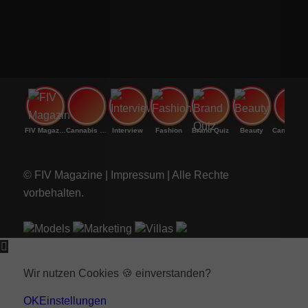
FIV Magazine
Cannabis Vaporizer: Welches
Interview
Fashion
Brand Quiz
Beauty
Cannab
© FIV Magazine |
Impressum
| Alle Rechte
vorbehalten.
Models
Marketing
Villas
Wir nutzen Cookies 🍪 einverstanden?
OK
Einstellungen