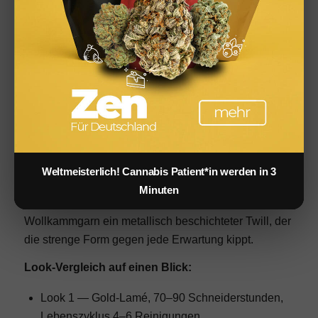
im Großhandel rund 80 bis 120 Euro pro Meter — bei
doppelter Lage in Schulter, Revers und Brustpartie
steckt allein im Innenleben dieses Anzugs ein
Materialwert, der die komplette Verkaufsspanne eines
Konfektions-Blazers übersteigt. Der Look funktioniert
in der
Herrenmode
ebenso wie als Damenstatement
— ein bewusster Genderfluid-Ansatz, der zur DNA
des Labels gehört und Glück anschlussfähig macht
an die internationale Diskussion um fluide Mode-
Weltmeisterlich! Cannabis Patient*in werden in 3
Codes, wie sie auch
Donna Karan
früh geprägt hat.
Minuten
Der Bruch entsteht durch das Material: statt
Wollkammgarn ein metallisch beschichteter Twill, der
die strenge Form gegen jede Erwartung kippt.
Look-Vergleich auf einen Blick:
Look 1 — Gold-Lamé, 70–90 Schneiderstunden,
Lebenszyklus 4–6 Reinigungen