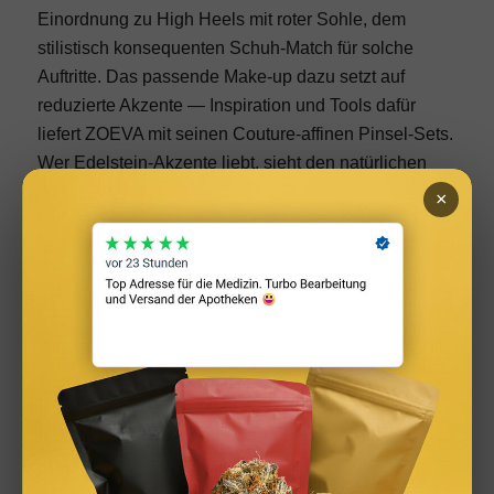
Einordnung zu
High Heels mit roter Sohle
, dem
stilistisch konsequenten Schuh-Match für solche
Auftritte. Das passende Make-up dazu setzt auf
reduzierte Akzente — Inspiration und Tools dafür
liefert
ZOEVA
mit seinen Couture-affinen Pinsel-Sets.
Wer Edelstein-Akzente liebt, sieht den natürlichen
Anschluss zu Themen wie dem
Painit Edelstein
als
×
Inspiration für seltene Couture-Applikationen.
Look 3 — Tailoring trifft Surrealismus
Der dritte Höhepunkt: ein Hosenanzug, der
klassisches Herrenschneidertum mit
überdimensionierten, fast skulpturalen
Schulterelementen kombiniert. Die Schulterpartie
wird durch eine doppelte Rosshaareinlage
stabilisiert, ein Detail, das sonst nur in Savile-Row-
Schneiderei zum Einsatz kommt. Echtes Crin kostet