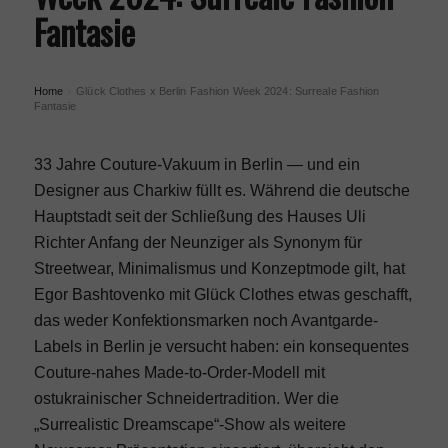
Fantasie
Home
Glück Clothes x Berlin Fashion Week 2024: Surreale Fashion
›
Fantasie
33 Jahre Couture-Vakuum in Berlin — und ein
Designer aus Charkiw füllt es. Während die deutsche
Hauptstadt seit der Schließung des Hauses Uli
Richter Anfang der Neunziger als Synonym für
Streetwear, Minimalismus und Konzeptmode gilt, hat
Egor Bashtovenko mit Glück Clothes etwas geschafft,
das weder Konfektionsmarken noch Avantgarde-
Labels in Berlin je versucht haben: ein konsequentes
Couture-nahes Made-to-Order-Modell mit
ostukrainischer Schneidertradition. Wer die
„Surrealistic Dreamscape“-Show als weitere