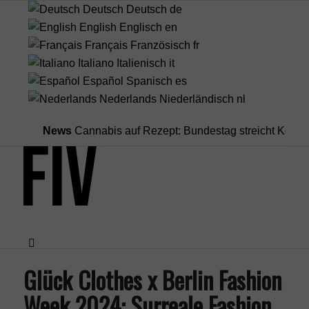
Deutsch
Deutsch
de
English
Englisch
en
Français
Französisch
fr
Italiano
Italienisch
it
Español
Spanisch
es
Nederlands
Niederländisch
nl
News
Cannabis auf Rezept: Bundestag streicht Kostenübern
Glück Clothes x Berlin Fashion
Menü
Week 2024: Surreale Fashion