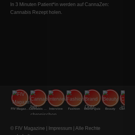
In 3 Minuten Patient*in werden auf CannaZen:
Cannabis Rezept
holen.
FIV Magazine
Cannabis bei chronischen
Interview
Fashion
Brand Quiz
Beauty
Canna
© FIV Magazine |
Impressum
| Alle Rechte