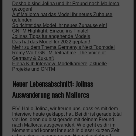
Deshalb sind Jolina und ihr Freund nach Mallorca
gezogen!
Auf Mallorca hat das Model ihr neues Zuhause
gefunden
So richtet das Model ihr neues Zuhause ein!
GNTM Highlight: Einzug ins Finale!
Jolinas Tipps für angehende Models
Das hat das Model für 2022 geplant!
Mehr zu dem Thema Germany’s Next Topmodel
Romy Wolf: GNTM Teilnahme, The Voice of
Germany & Zukunft
Elena Kilb Interview: Modelkarriere, aktuelle
Projekte und GNTM
Neuer Lebensabschnitt: Jolinas
Auswanderung nach Mallorca
FIV: Hallo Jolina, wir freuen uns, dass es mit dem
Interview heute geklappt hat. Bei dir ist gerade total
viel los, denn du bist gerade mit deinem Freund
nach Mallorca ausgewandert. Wie geht es dir im
Moment und konntet ihr euch in dieser kurzen Zeit
schon etwas in eurer neuen Heimat einleben?