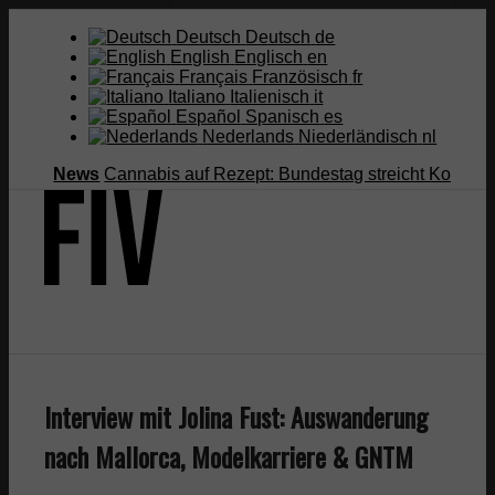
Deutsch
Deutsch
de
English
Englisch
en
Français
Französisch
fr
Italiano
Italienisch
it
Español
Spanisch
es
Nederlands
Niederländisch
nl
News
Cannabis auf Rezept: Bundestag streicht Kostenüberna
Suche
Interview mit Jolina Fust: Auswanderung
Menü
Menü
nach Mallorca, Modelkarriere & GNTM