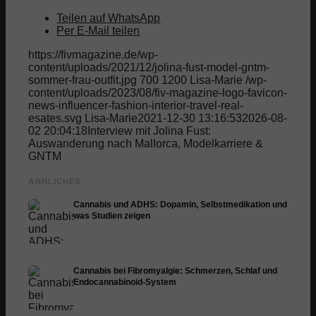
Teilen auf WhatsApp
Per E-Mail teilen
https://fivmagazine.de/wp-
content/uploads/2021/12/jolina-fust-model-gntm-
sommer-frau-outfit.jpg
700
1200
Lisa-Marie
/wp-
content/uploads/2023/08/fiv-magazine-logo-favicon-
news-influencer-fashion-interior-travel-real-
esates.svg
Lisa-Marie
2021-12-30 13:16:53
2026-08-
02 20:04:18
Interview mit Jolina Fust:
Auswanderung nach Mallorca, Modelkarriere &
GNTM
ÄHNLICHES
Cannabis und ADHS: Dopamin, Selbstmedikation und
was Studien zeigen
Cannabis bei Fibromyalgie: Schmerzen, Schlaf und
Endocannabinoid-System