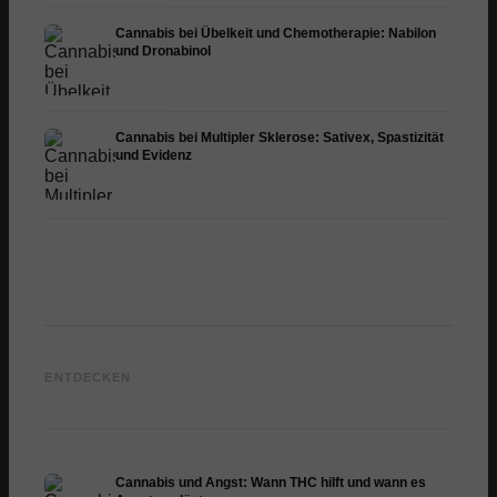
Cannabis bei Übelkeit und Chemotherapie: Nabilon
und Dronabinol
Cannabis bei Multipler Sklerose: Sativex, Spastizität
und Evidenz
Cannabis und Epilepsie:
Cannabis Öl selbst
CBD un
CBD, Epidiolex und der
herstellen: Decarboxylierung
Cannab
ENTDECKEN
Stand der Forschung
und Infusion
Dermat
Cannabis und Angst: Wann THC hilft und wann es