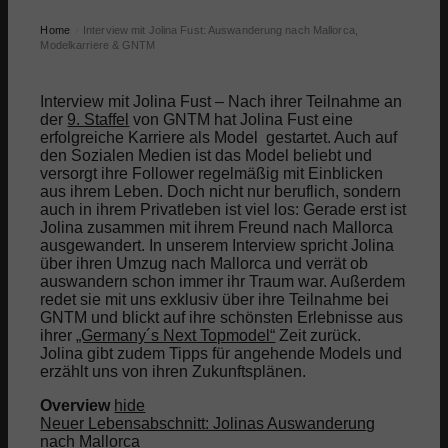
Home
Interview mit Jolina Fust: Auswanderung nach Mallorca,
›
Modelkarriere & GNTM
Interview mit Jolina Fust – Nach ihrer Teilnahme an
der
9. Staffel
von GNTM hat Jolina Fust eine
erfolgreiche Karriere als Model gestartet. Auch auf
den Sozialen Medien ist das Model beliebt und
versorgt ihre Follower regelmäßig mit Einblicken
aus ihrem Leben. Doch nicht nur beruflich, sondern
auch in ihrem Privatleben ist viel los: Gerade erst ist
Jolina zusammen mit ihrem Freund nach Mallorca
ausgewandert. In unserem Interview spricht Jolina
über ihren Umzug nach Mallorca und verrät ob
auswandern schon immer ihr Traum war. Außerdem
redet sie mit uns exklusiv über ihre Teilnahme bei
GNTM und blickt auf ihre schönsten Erlebnisse aus
ihrer
„Germany´s Next Topmodel“
Zeit zurück.
Jolina gibt zudem Tipps für angehende Models und
erzählt uns von ihren Zukunftsplänen.
Overview
hide
Neuer Lebensabschnitt: Jolinas Auswanderung
nach Mallorca