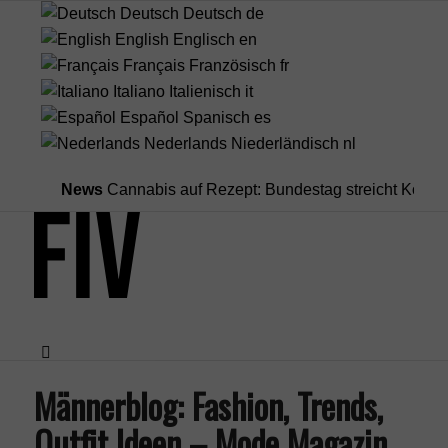
Deutsch
Deutsch
de
English
Englisch
en
Français
Französisch
fr
Italiano
Italienisch
it
Español
Spanisch
es
Nederlands
Niederländisch
nl
News
Cannabis auf Rezept: Bundestag streicht Kostenübern
Männerblog: Fashion, Trends,
Menü
Outfit Ideen – Mode Magazin