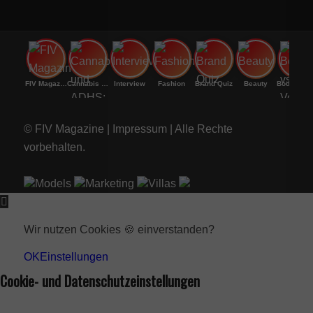
FIV Magazine
Cannabis und ADHS:
Interview
Fashion
Brand Quiz
Beauty
Bodenri
© FIV Magazine |
Impressum
| Alle Rechte
vorbehalten.
Models
Marketing
Villas
Wir nutzen Cookies 🍪 einverstanden?
OK
Einstellungen
Cookie- und Datenschutzeinstellungen