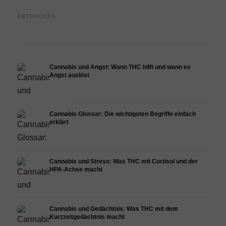
Cannabis und Epilepsie: CBD,
Cannabis Öl selbst herstellen:
CBD 
ENTDECKEN
Epidiolex und der Stand der
Decarboxylierung und
Canna
Forschung
Infusion
Derma
Cannabis und Angst: Wann THC hilft und wann es
Angst auslöst
Cannabis Glossar: Die wichtigsten Begriffe einfach
erklärt
Cannabis und Stress: Was THC mit Cortisol und der
HPA-Achse macht
Cannabis und Gedächtnis: Was THC mit dem
Kurzzeitgedächtnis macht