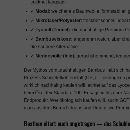
trocknet langsam
✓
Modal:
weicher als Baumwolle, formstabiler, g
✓
Mikrofaser/Polyester:
trocknet schnell, ideal
✓
Lyocell (Tencel):
die nachhaltige Premium-Opti
✓
Bambusviskose:
angenehm weich, aber chem
die saubere Alternative
✓
Merinowolle (fein):
geruchshemmend, temperat
Der Mythos vom „nachhaltigen Bambus“ hält sich har
Prozess Schwefelkohlenstoff (CS₂) — ökologisch p
wirklich nachhaltig kaufen will, achtet auf das Lyoc
beim Öko-Tex-Standard 100: Er sagt nichts über Nach
Endprodukt. Wer ökologisch kaufen will, sucht GOT
man aus dem
Bereich Jeans und Denim
, wo Premiu
Elasthan altert auch ungetragen — das Schubl