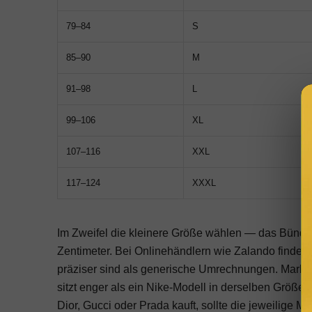
79–84
S
85–90
M
91–98
L
99–106
XL
107–116
XXL
117–124
XXXL
Im Zweifel die kleinere Größe wählen — das Bünd
Zentimeter. Bei Onlinehändlern wie
Zalando
finden 
präziser sind als generische Umrechnungen. Marke
sitzt enger als ein
Nike
-Modell in derselben Größe,
Dior
,
Gucci
oder
Prada
kauft, sollte die jeweilige M