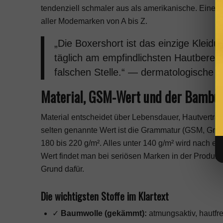
tendenziell schmaler aus als amerikanische. Eine u
aller
Modemarken von A bis Z
.
„Die Boxershort ist das einzige Kleid
täglich am empfindlichsten Hautbereich
falschen Stelle.“ — dermatologische F
Material, GSM-Wert und der Bambu
Material entscheidet über Lebensdauer, Hautverträ
selten genannte Wert ist die Grammatur (GSM, Gra
180 bis 220 g/m². Alles unter 140 g/m² wird nach e
Wert findet man bei seriösen Marken in der Produk
Grund dafür.
Die wichtigsten Stoffe im Klartext
✓
Baumwolle (gekämmt):
atmungsaktiv, hautfre