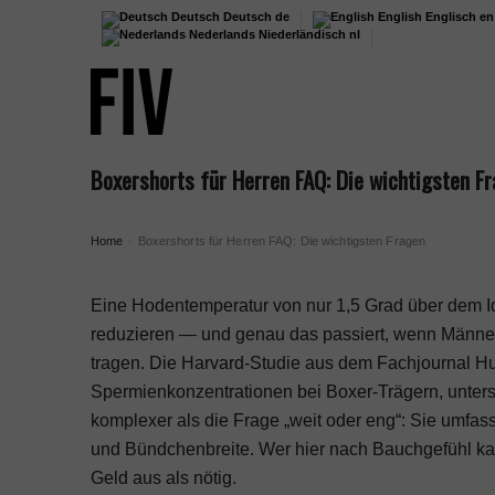
Deutsch
Deutsch
de
English
Englisch
en
Nederlands
Niederländisch
nl
Boxershorts für Herren FAQ: Die wichtigsten F
Home
Boxershorts für Herren FAQ: Die wichtigsten Fragen
›
Eine Hodentemperatur von nur 1,5 Grad über dem I
reduzieren — und genau das passiert, wenn Männer 
tragen. Die Harvard-Studie aus dem Fachjournal H
Spermienkonzentrationen bei Boxer-Trägern, unter
komplexer als die Frage „weit oder eng“: Sie umfass
und Bündchenbreite. Wer hier nach Bauchgefühl kauf
Geld aus als nötig.