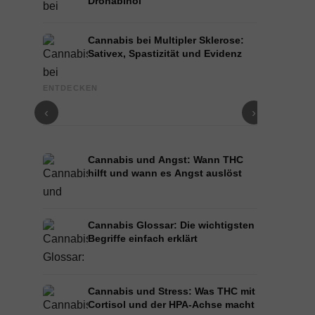
Dronabinol
Cannabis bei Multipler Sklerose:
Sativex, Spastizität und Evidenz
Cannabis und Epilepsie: CBD, Epidiolex und der
Cannabis Öl
ENTDECKEN
Stand der Forschung
und Infusion
‹
›
Cannabis und Angst: Wann THC
hilft und wann es Angst auslöst
Cannabis Glossar: Die wichtigsten
Begriffe einfach erklärt
Cannabis und Stress: Was THC mit
Cortisol und der HPA-Achse macht