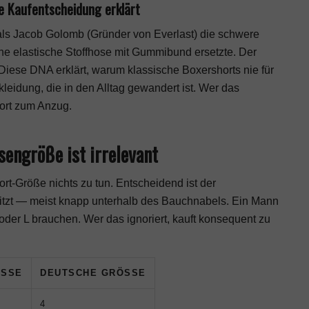
e Kaufentscheidung erklärt
als Jacob Golomb (Gründer von Everlast) die schwere
ne elastische Stoffhose mit Gummibund ersetzte. Der
Diese DNA erklärt, warum klassische Boxershorts nie für
eidung, die in den Alltag gewandert ist. Wer das
hort zum Anzug.
ngröße ist irrelevant
rt-Größe nichts zu tun. Entscheidend ist der
itzt — meist knapp unterhalb des Bauchnabels. Ein Mann
der L brauchen. Wer das ignoriert, kauft konsequent zu
SSE
DEUTSCHE GRÖSSE
4