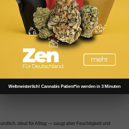
mfassende Übersicht findet sich in unserem Verzeichnis
ungsstück, das man acht bis zehn Stunden
 trägt. Wer hier spart, spart an der
austregel.
s-Mythos
glichkeit und Geruchsbildung. Der entscheidende, aber
mm pro Quadratmeter). Hochwertige Boxershorts haben
twa 20 Wäschen transparent und verliert die Form. Diesen
Weltmeisterlich! Cannabis Patient*in werden in 3 Minuten
tbeschreibung — wer ihn verschweigt, hat meist einen
undlich, ideal für Alltag — saugt aber Feuchtigkeit und