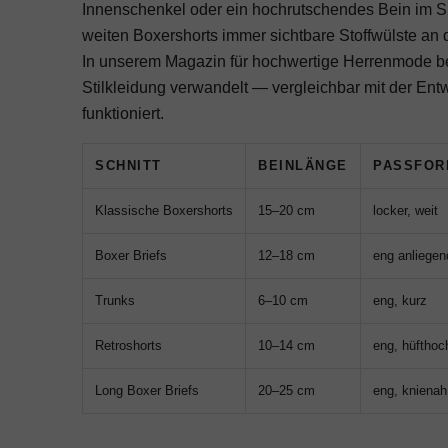
Innenschenkel oder ein hochrutschendes Bein im Si
weiten Boxershorts immer sichtbare Stoffwülste an 
In unserem Magazin für
hochwertige Herrenmode
be
Stilkleidung verwandelt — vergleichbar mit der Ent
funktioniert.
SCHNITT
BEINLÄNGE
PASSFOR
Klassische Boxershorts
15–20 cm
locker, weit
Boxer Briefs
12–18 cm
eng anliegen
Trunks
6–10 cm
eng, kurz
Retroshorts
10–14 cm
eng, hüfthoc
Long Boxer Briefs
20–25 cm
eng, knienah