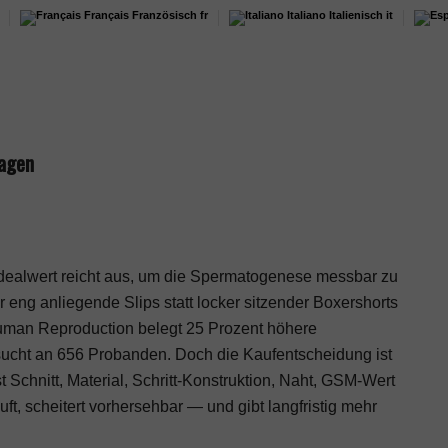
Français
Französisch
fr
Italiano
Italienisch
it
ragen
dealwert reicht aus, um die Spermatogenese messbar zu
eng anliegende Slips statt locker sitzender Boxershorts
uman Reproduction belegt 25 Prozent höhere
sucht an 656 Probanden. Doch die Kaufentscheidung ist
t Schnitt, Material, Schritt-Konstruktion, Naht, GSM-Wert
t, scheitert vorhersehbar — und gibt langfristig mehr