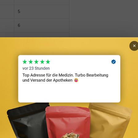
5
6
7
×
8
9
10
chen weitet sich nach wenigen Wäschen um etwa einen
sich detaillierte Maßtabellen pro Marke, die deutlich
nunterschiede sind massiv: Eine
Diesel
-Boxer in Größe M
 und
Puma
liegt dazwischen. Wer Premium-Marken wie
aßtabelle einzeln prüfen — italienische Schnitte fallen