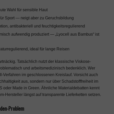
ute Wahl für sensible Haut
 für Sport — neigt aber zu Geruchsbildung
on, antibakteriell und feuchtigkeitsregulierend
isch aufwendig produziert — „Lyocell aus Bambus“ ist
urregulierend, ideal für lange Reisen
tnäckig. Tatsächlich nutzt der klassische Viskose-
roblematisch und arbeitsmedizinisch bedenklich. Wer
ell-Verfahren im geschlossenen Kreislauf. Vorsicht auch
haltigkeit aus, sondern nur über Schadstofffreiheit im
S oder Made in Green. Ähnliche Materialdebatten kennt
m-Hersteller längst auf transparente Lieferketten setzen.
aden-Problem