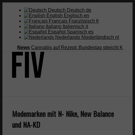
Deutsch
Deutsch
de
English
Englisch
en
Français
Französisch
fr
Italiano
Italienisch
it
Español
Spanisch
es
Nederlands
Niederländisch
nl
News
Cannabis auf Rezept: Bundestag streicht Kostenüberna
Suche
Modemarken mit N- Nike, New Balance
Menü
Menü
und NA-KD