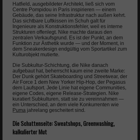
Hatfield, ausgebildeter Architekt, ließ sich vom
Centre Pompidou in Paris inspirieren — einem
Gebäude, das seine Infrastruktur nach außen kehrt.
Das sichtbare Luftkissen im Schuh galt für
Ingenieure als Konstruktionsfehler, weil es interne
Strukturen offenlegt. Nike machte daraus den
zentralen Verkaufsgrund. Es ist der Punkt, an dem
Funktion zur Ästhetik wurde — und der Moment, in
dem Sneakerdesign endgültig vom Sportartikel zum
Kulturobjekt mutierte.
Die Subkultur-Schichtung, die Nike danach
aufgebaut hat, beherrscht kaum eine zweite Marke:
Der Dunk gehört Skateboarding und Streetwear, der
Air Force 1 dem New Yorker Hip-Hop, der Pegasus
dem Laufsport. Jede Linie hat eigene Communities,
eigene Codes, eigene Release-Strategien. Nike
kuratiert Subkulturen, statt sie zu vereinnahmen —
ein Unterschied, an dem viele Konkurrenten wie
Puma
jahrelang gescheitert sind.
Die Schattenseite: Sweatshops, Greenwashing,
kalkulierter Mut