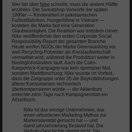
Wer fair über
Nike
schreibt, muss die andere Hälfte
erzählen. Die Sweatshop-Vorwürfe der späten
1990er — Kinderarbeit in pakistanischen
Fußballfabriken, Hungerlöhne in Vietnam —
kosteten die Marke fast eine Generation
Glaubwürdigkeit. Die Reaktion war trotzdem clever:
Nike veröffentlichte den ersten Corporate Social
Responsibility Report der gesamten Branche.
Heute werfen NGOs der Marke Greenwashing vor,
weil Recycling-Polyester als Kreislaufwirtschaft
vermarktet wird, während die Produktion weiter in
Niedriglohnländern läuft. Auch die Colin-
Kaepernick-Kampagne war kein spontaner Mut,
sondern Marktforschung: Nike wusste im Vorfeld,
dass die Zielgruppe unter 35 die Boykottdrohungen
älterer Konsumenten rechnerisch
überkompensieren würde — der Aktienkurs
erreichte zehn Tage nach Kampagnenstart ein
Allzeithoch.
Nike ist das einzige Unternehmen, das
einen erfundenen Marketing-Mythos zur
Markenidentität gemacht hat — und
damit jahrzehntelang Bestand hat. Die
Verbots-Geschichte stimmt nicht. Sie