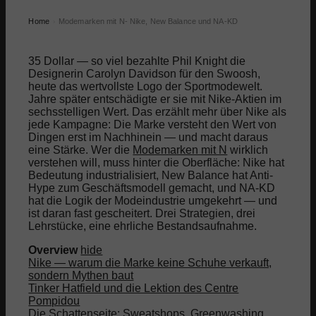
Home
Modemarken mit N- Nike, New Balance und NA-KD
›
35 Dollar — so viel bezahlte Phil Knight die
Designerin Carolyn Davidson für den Swoosh,
heute das wertvollste Logo der Sportmodewelt.
Jahre später entschädigte er sie mit Nike-Aktien im
sechsstelligen Wert. Das erzählt mehr über Nike als
jede Kampagne: Die Marke versteht den Wert von
Dingen erst im Nachhinein — und macht daraus
eine Stärke. Wer die
Modemarken mit N
wirklich
verstehen will, muss hinter die Oberfläche: Nike hat
Bedeutung industrialisiert, New Balance hat Anti-
Hype zum Geschäftsmodell gemacht, und NA-KD
hat die Logik der Modeindustrie umgekehrt — und
ist daran fast gescheitert. Drei Strategien, drei
Lehrstücke, eine ehrliche Bestandsaufnahme.
Overview
hide
Nike — warum die Marke keine Schuhe verkauft,
sondern Mythen baut
Tinker Hatfield und die Lektion des Centre
Pompidou
Die Schattenseite: Sweatshops, Greenwashing,