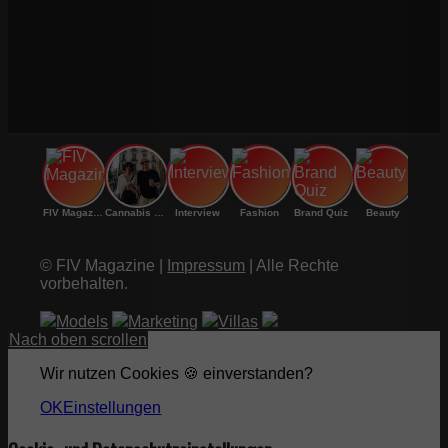
FIV Magazine
Cannabis Sorten: OG
Interview
Fashion
Brand Quiz
Beauty
© FIV Magazine |
Impressum
| Alle Rechte
vorbehalten.
Models
Marketing
Villas
Nach oben scrollen
Wir nutzen Cookies 🍪 einverstanden?
OK
Einstellungen