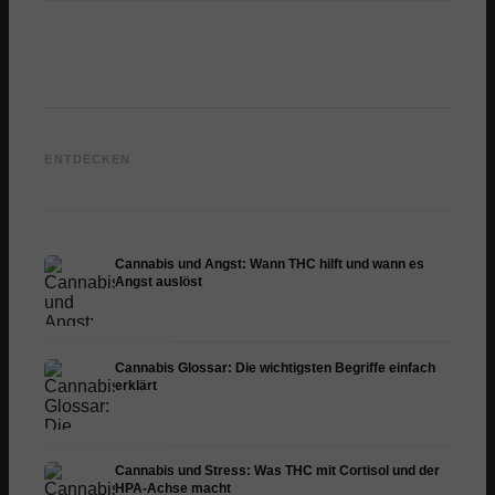
Cannabis und Epilepsie:
Cannabis Öl selbst
CBD un
CBD, Epidiolex und der
herstellen: Decarboxylierung
Cannab
ENTDECKEN
Stand der Forschung
und Infusion
Dermat
Cannabis und Angst: Wann THC hilft und wann es
Angst auslöst
Cannabis Glossar: Die wichtigsten Begriffe einfach
erklärt
Cannabis und Stress: Was THC mit Cortisol und der
HPA-Achse macht