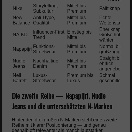
Storytelling,
Mittel bis
Nike
Fällt knapp aus
Subkultur
Premium
New
Anti-Hype,
Mittel bis
Echte
Balance
Qualität
Premium
Weitenstaffelu
Eher knapp,
Influencer-First,
Einstieg bis
NA-KD
Größe höher
Trend
Mitte
wählen
Funktions-
Mittel bis
Normal bis
Napapijri
Streetwear
Premium
großzügig
Straight bis slim
Nudie
Nachhaltige
Mittel bis
ehrlich
Jeans
Denim
Premium
angegeben
Neil
Luxus-
Premium bis
Schmal
Barrett
Streetwear
Luxus
geschnitten
Die zweite Reihe — Napapijri, Nudie
Jeans und die unterschätzten N-Marken
Hinter den drei großen N-Marken steht eine zweite
Reihe mit klarer Positionierung — und genau
deshalb oft relevanter als manch lautstarker