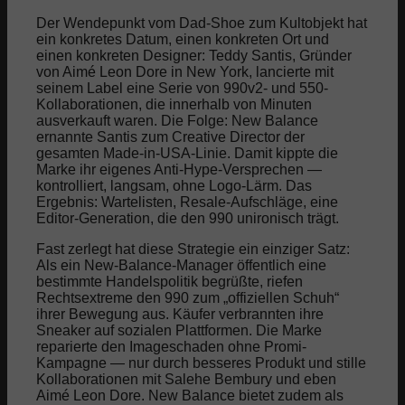
Der Wendepunkt vom Dad-Shoe zum Kultobjekt hat
ein konkretes Datum, einen konkreten Ort und
einen konkreten Designer: Teddy Santis, Gründer
von Aimé Leon Dore in New York, lancierte mit
seinem Label eine Serie von 990v2- und 550-
Kollaborationen, die innerhalb von Minuten
ausverkauft waren. Die Folge: New Balance
ernannte Santis zum Creative Director der
gesamten Made-in-USA-Linie. Damit kippte die
Marke ihr eigenes Anti-Hype-Versprechen —
kontrolliert, langsam, ohne Logo-Lärm. Das
Ergebnis: Wartelisten, Resale-Aufschläge, eine
Editor-Generation, die den 990 unironisch trägt.
Fast zerlegt hat diese Strategie ein einziger Satz:
Als ein New-Balance-Manager öffentlich eine
bestimmte Handelspolitik begrüßte, riefen
Rechtsextreme den 990 zum „offiziellen Schuh“
ihrer Bewegung aus. Käufer verbrannten ihre
Sneaker auf sozialen Plattformen. Die Marke
reparierte den Imageschaden ohne Promi-
Kampagne — nur durch besseres Produkt und stille
Kollaborationen mit Salehe Bembury und eben
Aimé Leon Dore. New Balance bietet zudem als