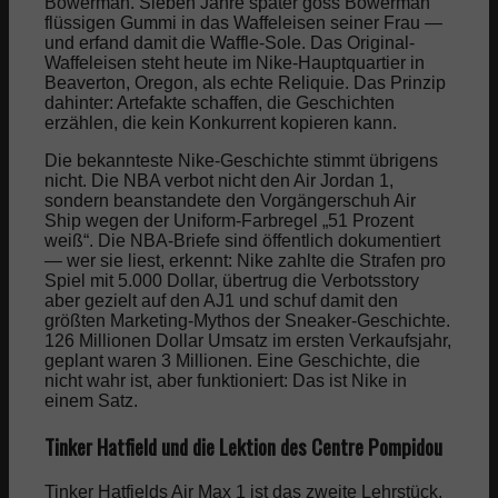
Bowerman. Sieben Jahre später goss Bowerman
flüssigen Gummi in das Waffeleisen seiner Frau —
und erfand damit die Waffle-Sole. Das Original-
Waffeleisen steht heute im Nike-Hauptquartier in
Beaverton, Oregon, als echte Reliquie. Das Prinzip
dahinter: Artefakte schaffen, die Geschichten
erzählen, die kein Konkurrent kopieren kann.
Die bekannteste Nike-Geschichte stimmt übrigens
nicht. Die NBA verbot nicht den Air Jordan 1,
sondern beanstandete den Vorgängerschuh Air
Ship wegen der Uniform-Farbregel „51 Prozent
weiß“. Die NBA-Briefe sind öffentlich dokumentiert
— wer sie liest, erkennt: Nike zahlte die Strafen pro
Spiel mit 5.000 Dollar, übertrug die Verbotsstory
aber gezielt auf den AJ1 und schuf damit den
größten Marketing-Mythos der Sneaker-Geschichte.
126 Millionen Dollar Umsatz im ersten Verkaufsjahr,
geplant waren 3 Millionen. Eine Geschichte, die
nicht wahr ist, aber funktioniert: Das ist Nike in
einem Satz.
Tinker Hatfield und die Lektion des Centre Pompidou
Tinker Hatfields Air Max 1 ist das zweite Lehrstück.