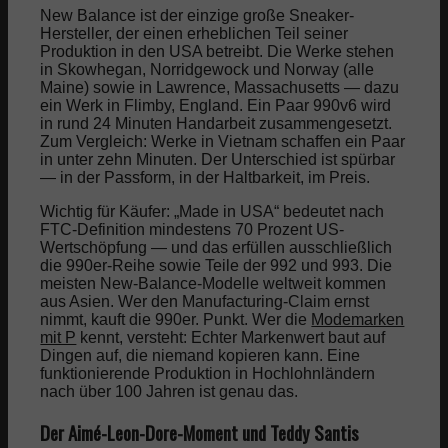
New Balance ist der einzige große Sneaker-
Hersteller, der einen erheblichen Teil seiner
Produktion in den USA betreibt. Die Werke stehen
in Skowhegan, Norridgewock und Norway (alle
Maine) sowie in Lawrence, Massachusetts — dazu
ein Werk in Flimby, England. Ein Paar 990v6 wird
in rund 24 Minuten Handarbeit zusammengesetzt.
Zum Vergleich: Werke in Vietnam schaffen ein Paar
in unter zehn Minuten. Der Unterschied ist spürbar
— in der Passform, in der Haltbarkeit, im Preis.
Wichtig für Käufer: „Made in USA“ bedeutet nach
FTC-Definition mindestens 70 Prozent US-
Wertschöpfung — und das erfüllen ausschließlich
die 990er-Reihe sowie Teile der 992 und 993. Die
meisten New-Balance-Modelle weltweit kommen
aus Asien. Wer den Manufacturing-Claim ernst
nimmt, kauft die 990er. Punkt. Wer die
Modemarken
mit P
kennt, versteht: Echter Markenwert baut auf
Dingen auf, die niemand kopieren kann. Eine
funktionierende Produktion in Hochlohnländern
nach über 100 Jahren ist genau das.
Der Aimé-Leon-Dore-Moment und Teddy Santis