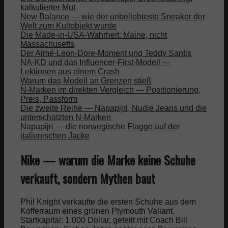
kalkulierter Mut
New Balance — wie der unbeliebteste Sneaker der
Welt zum Kultobjekt wurde
Die Made-in-USA-Wahrheit: Maine, nicht
Massachusetts
Der Aimé-Leon-Dore-Moment und Teddy Santis
NA-KD und das Influencer-First-Modell —
Lektionen aus einem Crash
Warum das Modell an Grenzen stieß
N-Marken im direkten Vergleich — Positionierung,
Preis, Passform
Die zweite Reihe — Napapijri, Nudie Jeans und die
unterschätzten N-Marken
Napapijri — die norwegische Flagge auf der
italienischen Jacke
Nike — warum die Marke keine Schuhe
verkauft, sondern Mythen baut
Phil Knight verkaufte die ersten Schuhe aus dem
Kofferraum eines grünen Plymouth Valiant.
Startkapital: 1.000 Dollar, geteilt mit Coach Bill