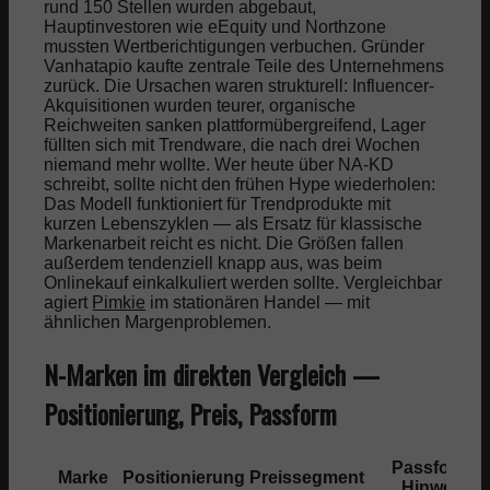
rund 150 Stellen wurden abgebaut,
Hauptinvestoren wie eEquity und Northzone
mussten Wertberichtigungen verbuchen. Gründer
Vanhatapio kaufte zentrale Teile des Unternehmens
zurück. Die Ursachen waren strukturell: Influencer-
Akquisitionen wurden teurer, organische
Reichweiten sanken plattformübergreifend, Lager
füllten sich mit Trendware, die nach drei Wochen
niemand mehr wollte. Wer heute über NA-KD
schreibt, sollte nicht den frühen Hype wiederholen:
Das Modell funktioniert für Trendprodukte mit
kurzen Lebenszyklen — als Ersatz für klassische
Markenarbeit reicht es nicht. Die Größen fallen
außerdem tendenziell knapp aus, was beim
Onlinekauf einkalkuliert werden sollte. Vergleichbar
agiert
Pimkie
im stationären Handel — mit
ähnlichen Margenproblemen.
N-Marken im direkten Vergleich —
Positionierung, Preis, Passform
Passform-
Marke
Positionierung
Preissegment
Hinweis