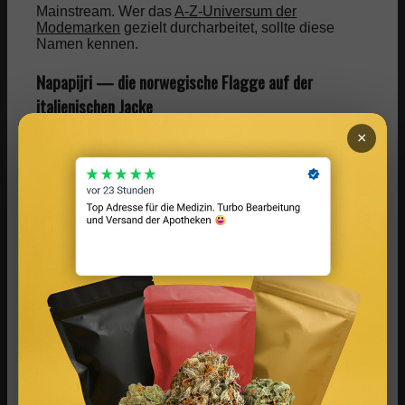
Mainstream. Wer das
A-Z-Universum der
Modemarken
gezielt durcharbeitet, sollte diese
Namen kennen.
Napapijri — die norwegische Flagge auf der
italienischen Jacke
×
Gegründet in Aosta, Italien — nicht
ÄHNLICHES