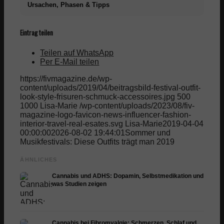
Ursachen, Phasen & Tipps
Eintrag teilen
Teilen auf WhatsApp
Per E-Mail teilen
https://fivmagazine.de/wp-
content/uploads/2019/04/beitragsbild-festival-outfit-
look-style-frisuren-schmuck-accessoires.jpg
500
1000
Lisa-Marie
/wp-content/uploads/2023/08/fiv-
magazine-logo-favicon-news-influencer-fashion-
interior-travel-real-esates.svg
Lisa-Marie
2019-04-04
00:00:00
2026-08-02 19:44:01
Sommer und
Musikfestivals: Diese Outfits trägt man 2019
ÄHNLICHES
Cannabis und ADHS: Dopamin, Selbstmedikation und
was Studien zeigen
Cannabis bei Fibromyalgie: Schmerzen, Schlaf und