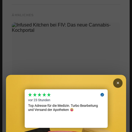
ÄHNLICHES
Infused Kitchen bei FIV: Das neue Cannabis-
×
Kochportal