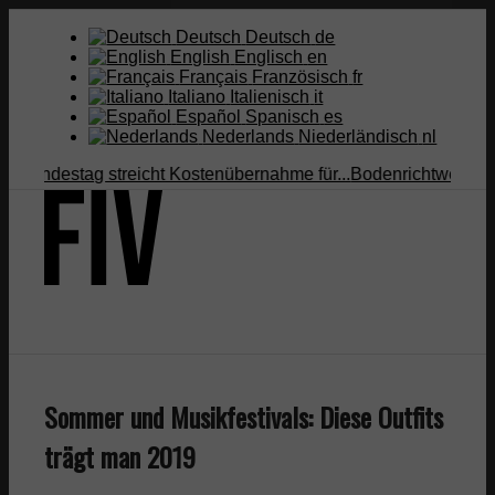
Deutsch
Deutsch
de
English
Englisch
en
Français
Französisch
fr
Italiano
Italienisch
it
Español
Spanisch
es
Nederlands
Niederländisch
nl
ndestag streicht Kostenübernahme für...
Bodenrichtwert vs. Verk
Suche
Sommer und Musikfestivals: Diese Outfits
Menü
Menü
trägt man 2019