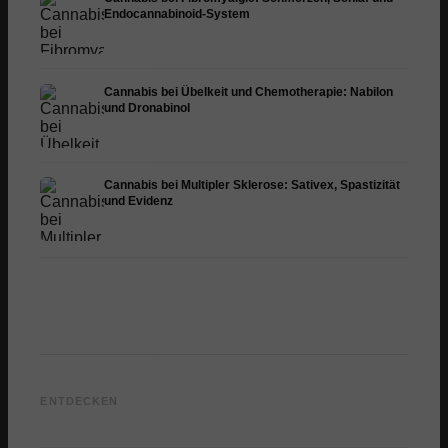
Endocannabinoid-System
Cannabis bei Übelkeit und Chemotherapie: Nabilon
und Dronabinol
Cannabis bei Multipler Sklerose: Sativex, Spastizität
und Evidenz
Cannabis und Epilepsie:
Cannabis Öl selbst
CBD un
CBD, Epidiolex und der
herstellen: Decarboxylierung
Cannab
ENTDECKEN
Stand der Forschung
und Infusion
Dermat