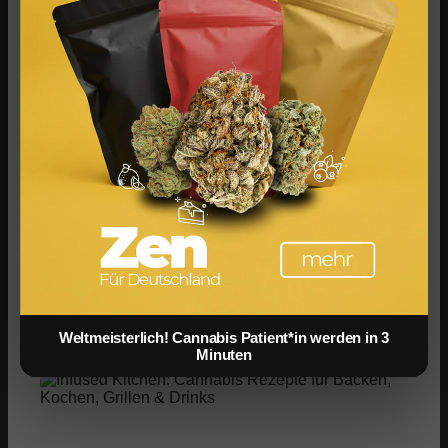
Cannabis Drinks: Smoothies, Tee, Golden Milk &
Rezepte
Cannabis Grillen: BBQ, Marinaden & Rezepte für den
Sommer
Weltmeisterlich! Cannabis Patient*in werden in 3
Minuten