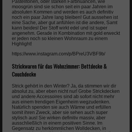
Pastelltönen, oder starken Farbnuancen, wie
moosgrün sind sie schon seit ein paar Jahren im
absoluten Kommen und werden es auch definitiv
noch ein paar Jahre lang bleiben! Gut aussehen ist
eine Sache, aber gut anfühlen ist die andere, Samt
kann beides! Der Stoff wirkt edel und ist super
angenehm. Gerade in Kombination mit gold erweckt
er jeden noch so kleinen Wohnraum zu einem
Highlight!
https://www.instagram.com/p/BPreU3VBF9b/
Strickwaren für das Wohnzimmer: Bettdecke &
Couchdecke
Strick gehört in den Winter? Ja, da stimmen wir dir
absolut zu, aber eben nicht nur! Grobe Strickdecken
und andere Accessoires sind ab sofort nicht mehr
aus einem trendigen Eigenheim wegzudenken.
Natürlich spenden sie auch Wärme und erfüllen
somit ihren Zweck, aber sie sehen auch super
stylisch aus! Sie wirken definitiv massiv, aber
ausschließlich in einem positiven Sinne. Im
Gegensatz zu herkömmlichen Wolldecken, in