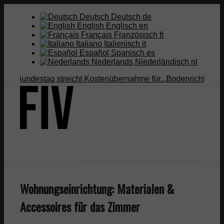
Deutsch
Deutsch
de
English
Englisch
en
Français
Französisch
fr
Italiano
Italienisch
it
Español
Spanisch
es
Nederlands
Niederländisch
nl
undestag streicht Kostenübernahme für...
Bodenrichtwert vs. Ve
Suche
Wohnungseinrichtung: Materialen &
Menü
Menü
Accessoires für das Zimmer