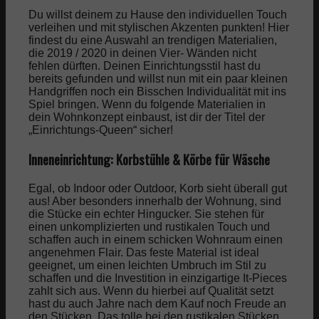
Du willst deinem zu Hause den individuellen Touch
verleihen und mit stylischen Akzenten punkten! Hier
findest du eine Auswahl an trendigen Materialien,
die 2019 / 2020 in deinen Vier- Wänden nicht
fehlen dürften. Deinen Einrichtungsstil hast du
bereits gefunden und willst nun mit ein paar kleinen
Handgriffen noch ein Bisschen Individualität mit ins
Spiel bringen. Wenn du folgende Materialien in
dein Wohnkonzept einbaust, ist dir der Titel der
„Einrichtungs-Queen“ sicher!
Inneneinrichtung: Korbstühle & Körbe für Wäsche
Egal, ob Indoor oder Outdoor, Korb sieht überall gut
aus! Aber besonders innerhalb der Wohnung, sind
die Stücke ein echter Hingucker. Sie stehen für
einen unkomplizierten und rustikalen Touch und
schaffen auch in einem schicken Wohnraum einen
angenehmen Flair. Das feste Material ist ideal
geeignet, um einen leichten Umbruch im Stil zu
schaffen und die Investition in einzigartige It-Pieces
zahlt sich aus. Wenn du hierbei auf Qualität setzt
hast du auch Jahre nach dem Kauf noch Freude an
den Stücken. Das tolle bei den rustikalen Stücken