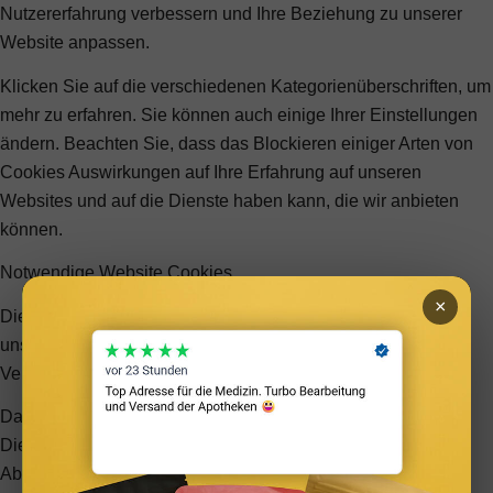
Nutzererfahrung verbessern und Ihre Beziehung zu unserer
Website anpassen.
Klicken Sie auf die verschiedenen Kategorienüberschriften, um
mehr zu erfahren. Sie können auch einige Ihrer Einstellungen
ändern. Beachten Sie, dass das Blockieren einiger Arten von
Cookies Auswirkungen auf Ihre Erfahrung auf unseren
Websites und auf die Dienste haben kann, die wir anbieten
können.
Notwendige Website Cookies
×
Diese Cookies sind unbedingt erforderlich, um Ihnen die auf
unserer Webseite verfügbaren Dienste und Funktionen zur
Verfügung zu stellen.
Da diese Cookies für die auf unserer Webseite verfügbaren
Dienste und Funktionen unbedingt erforderlich sind, hat die
Ablehnung Auswirkungen auf die Funktionsweise unserer