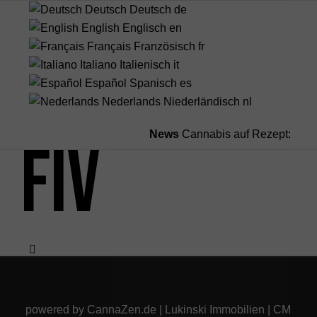
Deutsch
Deutsch
de
English
Englisch
en
Français
Französisch
fr
Italiano
Italienisch
it
Español
Spanisch
es
Nederlands
Niederländisch
nl
News
Cannabis auf Rezept: Bundes
Menü
powered by
CannaZen.de
|
Lukinski Immobilien
|
CM