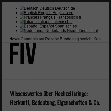
Deutsch
Deutsch
de
English
Englisch
en
Français
Französisch
fr
Italiano
Italienisch
it
Español
Spanisch
es
Nederlands
Niederländisch
nl
News
Cannabis auf Rezept: Bundestag streicht Kostenübernahm
Suche
Wissenswertes über Hochzeitsringe:
Menü
Menü
Herkunft, Bedeutung, Eigenschaften & Co.