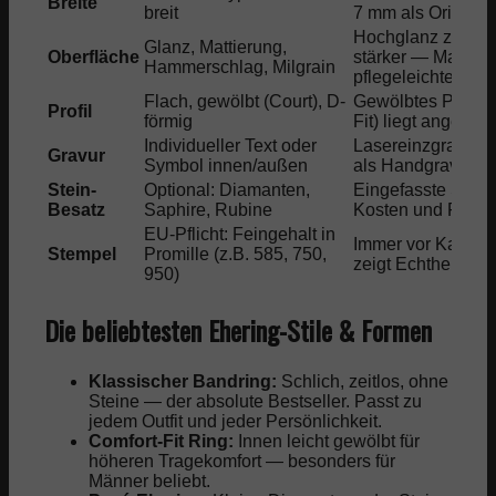
Breite
breit
7 mm als Orientie
Hochglanz zeigt K
Glanz, Mattierung,
Oberfläche
stärker — Mattier
Hammerschlag, Milgrain
pflegeleichter
Flach, gewölbt (Court), D-
Gewölbtes Profil 
Profil
förmig
Fit) liegt angene
Individueller Text oder
Lasereinzgravur is
Gravur
Symbol innen/außen
als Handgravur
Stein-
Optional: Diamanten,
Eingefasste Stei
Besatz
Saphire, Rubine
Kosten und Pfleg
EU-Pflicht: Feingehalt in
Immer vor Kauf p
Stempel
Promille (z.B. 585, 750,
zeigt Echtheit
950)
Die beliebtesten Ehering-Stile & Formen
Klassischer Bandring:
Schlich, zeitlos, ohne
Steine — der absolute Bestseller. Passt zu
jedem Outfit und jeder Persönlichkeit.
Comfort-Fit Ring:
Innen leicht gewölbt für
höheren Tragekomfort — besonders für
Männer beliebt.