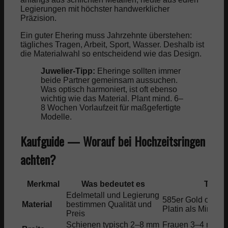
Legierungen mit höchster handwerklicher
Präzision.
Ein guter Ehering muss Jahrzehnte überstehen:
tägliches Tragen, Arbeit, Sport, Wasser. Deshalb ist
die Materialwahl so entscheidend wie das Design.
Juwelier-Tipp:
Eheringe sollten immer
beide Partner gemeinsam aussuchen.
Was optisch harmoniert, ist oft ebenso
wichtig wie das Material. Plant mind. 6–
8 Wochen Vorlaufzeit für maßgefertigte
Modelle.
Kaufguide — Worauf bei Hochzeitsringen
achten?
Merkmal
Was bedeutet es
Tipp
Edelmetall und Legierung
585er Gold oder 
Material
bestimmen Qualität und
Platin als Mindes
Preis
Schienen typisch 2–8 mm
Frauen 3–4 mm, 