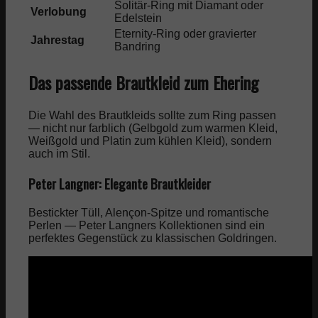
Solitär-Ring mit Diamant oder
1.000
Verlobung
Edelstein
€
Eternity-Ring oder gravierter
Jahrestag
300 –
Bandring
Das passende Brautkleid zum Ehering
Die Wahl des Brautkleids sollte zum Ring passen
— nicht nur farblich (Gelbgold zum warmen Kleid,
Weißgold und Platin zum kühlen Kleid), sondern
auch im Stil.
Peter Langner: Elegante Brautkleider
Bestickter Tüll, Alençon-Spitze und romantische
Perlen — Peter Langners Kollektionen sind ein
perfektes Gegenstück zu klassischen Goldringen.