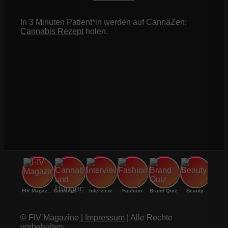
In 3 Minuten Patient*in werden auf CannaZen:
Cannabis Rezept
holen.
FIV Magazine
Cannabis und Hunger:
Interview
Fashion
Brand Quiz
Beauty
© FIV Magazine |
Impressum
| Alle Rechte
vorbehalten.