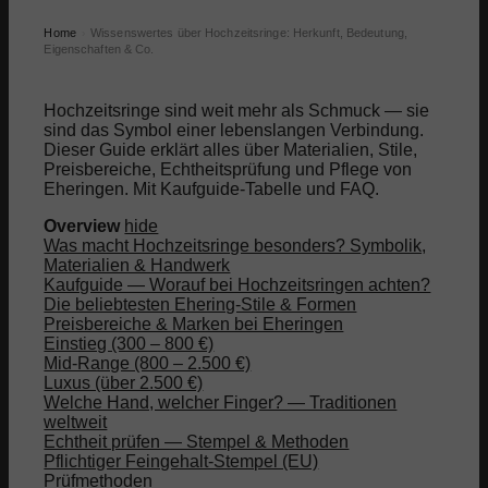
Home
Wissenswertes über Hochzeitsringe: Herkunft, Bedeutung,
›
Eigenschaften & Co.
Hochzeitsringe sind weit mehr als Schmuck — sie
sind das Symbol einer lebenslangen Verbindung.
Dieser Guide erklärt alles über Materialien, Stile,
Preisbereiche, Echtheitsprüfung und Pflege von
Eheringen. Mit Kaufguide-Tabelle und FAQ.
Overview
hide
Was macht Hochzeitsringe besonders? Symbolik,
Materialien & Handwerk
Kaufguide — Worauf bei Hochzeitsringen achten?
Die beliebtesten Ehering-Stile & Formen
Preisbereiche & Marken bei Eheringen
Einstieg (300 – 800 €)
Mid-Range (800 – 2.500 €)
Luxus (über 2.500 €)
Welche Hand, welcher Finger? — Traditionen
weltweit
Echtheit prüfen — Stempel & Methoden
Pflichtiger Feingehalt-Stempel (EU)
Prüfmethoden