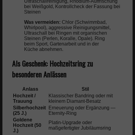
Ultraschallreinigung, Rhodium-Auffrischung
bei Weißgold, Kontrollcheck der Fassung bei
Steinen
Was vermeiden:
Chlor (Schwimmbad,
Whirlpool), aggressive Reinigungsmittel,
Ultraschall bei Ringen mit organischen
Steinen (Perlen, Koralle, Opale). Ring
beim Sport, Gartenarbeit und in der
Küche abnehmen.
Als Geschenk: Hochzeitsring zu
besonderen Anlässen
Anlass
Stil
B
Hochzeit /
Klassischer Bandring oder mit
500 –
Trauung
kleinem Diamant-Besatz
(pro 
Silberhochzeit
Erneuerung oder Ergänzung —
1.000
(25 J.)
Eternity-Ring
€
Goldene
Platin-Upgrade oder
Hochzeit (50
ab 2.
maßgefertigter Jubiläumsring
J.)