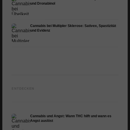
und Dronabinol
Cannabis bei Multipler Sklerose: Sativex, Spastizität
und Evidenz
Cannabis und Epilepsie:
Cannabis Öl selbst
CBD un
CBD, Epidiolex und der
herstellen: Decarboxylierung
Cannab
ENTDECKEN
Stand der Forschung
und Infusion
Dermat
Cannabis und Angst: Wann THC hilft und wann es
Angst auslöst