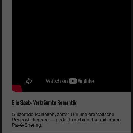
Elie Saab: Verträumte Romantik
Glitzernde Pailletten, zarter Tüll und dramatische
Perlenstickereien — perfekt kombinierbar mit einem
Pavé-Ehering.