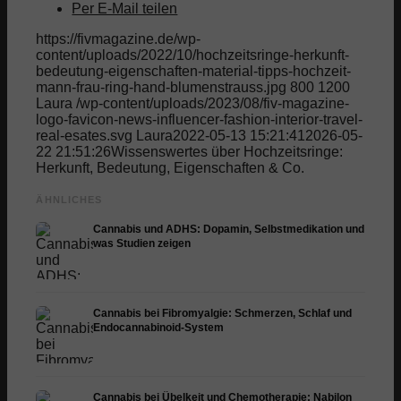
Per E-Mail teilen
https://fivmagazine.de/wp-
content/uploads/2022/10/hochzeitsringe-herkunft-
bedeutung-eigenschaften-material-tipps-hochzeit-
mann-frau-ring-hand-blumenstrauss.jpg
800
1200
Laura
/wp-content/uploads/2023/08/fiv-magazine-
logo-favicon-news-influencer-fashion-interior-travel-
real-esates.svg
Laura
2022-05-13 15:21:41
2026-05-
22 21:51:26
Wissenswertes über Hochzeitsringe:
Herkunft, Bedeutung, Eigenschaften & Co.
ÄHNLICHES
Cannabis und ADHS: Dopamin, Selbstmedikation und
was Studien zeigen
Cannabis bei Fibromyalgie: Schmerzen, Schlaf und
Endocannabinoid-System
Cannabis bei Übelkeit und Chemotherapie: Nabilon