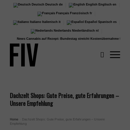
Deutsch
Deutsch
de
English
Englisch
en
Français
Französisch
fr
Italiano
Italienisch
it
Español
Spanisch
es
Nederlands
Niederländisch
nl
News
Cannabis auf Rezept: Bundestag streicht Kostenübernahme für...
Bodenrich
Dachzelt Shops: Gute Preise, gute Erfahrungen –
Unsere Empfehlung
Home
Dachzelt Shops: Gute Preise, gute Erfahrungen – Unsere
›
Empfehlung