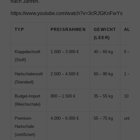
nach Jahren.
https://www.youtube.com/watch?v=3cRJGKnFwYs
TYP
PREISRAHMEN
GEWICHT
AUFBA
(LEER)
Klappdachzelt
1.500 – 3.000 €
40 – 60 kg
5 – 15 M
(Stoff)
Hartschalenzelt
2.500 – 4.500 €
60 – 90 kg
1 – 3 Mi
(Standard)
Budget-Import
800 – 1.500 €
35 – 55 kg
10 – 20 
(Weichschale)
Premium-
4.000 – 6.000 €
55 – 75 kg
unter 1 
Hartschale
(zertifiziert)