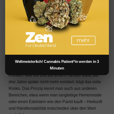
Preisklasse. Sie sind zwei grundlegend verschiedene
Ansätze zu Sicherheit, Haltbarkeit und
Langzeitkosten.
Ein konkretes Beispiel zeigt, wie fragil die
Importketten sind: Nach den pandemiebedingten
Verwerfungen stiegen die Containerpreise von Asien
nach Hamburg von rund 2.000 auf zeitweise über
14.000 US-Dollar. Mehrere kleinere Händler, die auf
Weltmeisterlich! Cannabis Patient*in werden in 3
günstige Importware gesetzt hatten, verschwanden
Minuten
vom Markt – mitsamt Garantieansprüchen ihrer
Kunden. Wer ein Zelt bei einem Händler kauft, der
drei Jahre später nicht mehr existiert, trägt das volle
Risiko. Das Prinzip kennt man auch aus anderen
Bereichen, etwa wenn man
langlebige Herrenmode
oder einen
Edelstein wie den Painit
kauft – Herkunft
und Händlerstabilität entscheiden über den Wert