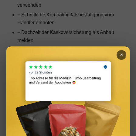
verwenden
− Schriftliche Kompatibilitätsbestätigung vom
Händler einholen
− Dachzelt der Kaskoversicherung als Anbau
melden
− Beladung im Zelt während der Fahrt: nur weiche
×
Gegenstände, nichts Hartes
Dachzelt-Typen, Preisrahmen und was
Käufer regelmäßig unterschätzen
Viele Einsteiger unterschätzen, was ein gutes
Dachzelt wirklich kostet – und warum die
Preisunterschiede so groß sind. Ein Budget-Import
aus Asien für 900 Euro und ein dynamisch getestetes
Hartschalenzelt einer europäischen Marke für 4.500
Euro sind nicht dasselbe Produkt in unterschiedlicher