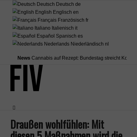
Deutsch
Deutsch
de
English
Englisch
en
Français
Französisch
fr
Italiano
Italienisch
it
Español
Spanisch
es
Nederlands
Niederländisch
nl
News
Cannabis auf Rezept: Bundestag streicht Kostenübern
Draußen wohlfühlen: Mit
Menü
diesen 5 Maßnahmen wird die