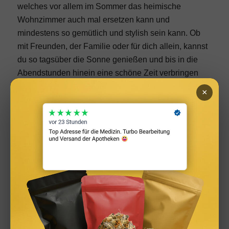
welches vor allem im Sommer das
heimische
Wohnzimmer
auch mal ersetzen kann und
mindestens so gemütlich und stylish sein kann. Ob
mit Freunden, der Familie oder für dich allein, kannst
du so tagsüber die Sonne genießen und bis in die
Abendstunden hinein eine schöne Zeit verbringen
und dich entspannen.
×
Unsere fünf Tipps zusammengefasst:
Achte bei der Möbelauswahl auf Gemütlichkeit
und Funktion
Decke, Kissen und Sitzauflage sollen wasserfest
sein
Investiere in ausreichend Sonnenschutz
Pflanzen und Blumen sorgen für Grün
Der richtige Wohlfühlfaktor lässt sich mit