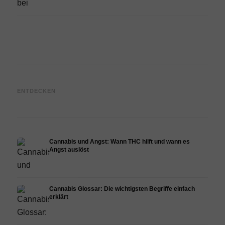
Cannabis und Epilepsie: CBD,
Cannabis Öl selbst herstellen:
CBD 
ENTDECKEN
Epidiolex und der Stand der
Decarboxylierung und
Canna
Forschung
Infusion
Derma
Cannabis und Angst: Wann THC hilft und wann es
Angst auslöst
Cannabis Glossar: Die wichtigsten Begriffe einfach
erklärt