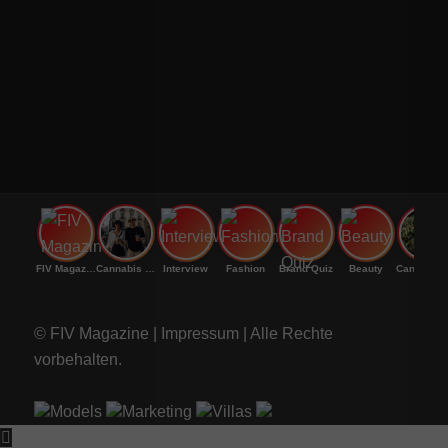
FIV Magazine
Cannabis Vaporizer: Welches
Interview
Fashion
Brand Quiz
Beauty
Cannab
© FIV Magazine |
Impressum
| Alle Rechte
vorbehalten.
Models
Marketing
Villas