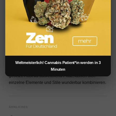
Beleuchtung erzielen
Doch bevor es an die Auswahl der für dich
passenden
Möbel
, Outdoor-Textilien,
Beleuchtung
sowie Pflanzen und Blumen geht, solltest du dir
überlegen, für was du deine Terrasse hauptsächlich
nutzen willst und welcher Stil zu dir passt. Ob
Holzgarnitur mit großem Tisch und langen Bänken für
das abendliche Dinner mit der ganzen Familie oder
gemütliche Hängematte, um das ein oder andere
Weltmeisterlich! Cannabis Patient*in werden in 3
Buch zu genießen – der Fantasie sind keine Grenzen
Minuten
gesetzt. Hast du ausreichend Platz, lassen sich
einzelne Elemente und Stile wunderbar kombinieren.
ÄHNLICHES