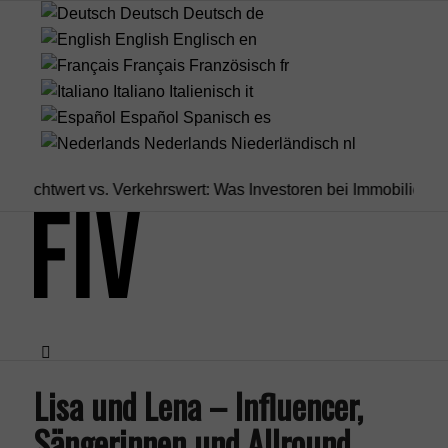
Deutsch
Deutsch
de
English
Englisch
en
Français
Französisch
fr
Italiano
Italienisch
it
Español
Spanisch
es
Nederlands
Niederländisch
nl
chtwert vs. Verkehrswert: Was Investoren bei Immobilien...
Infus
Lisa und Lena – Influencer,
Menü
Sängerinnen und Allround