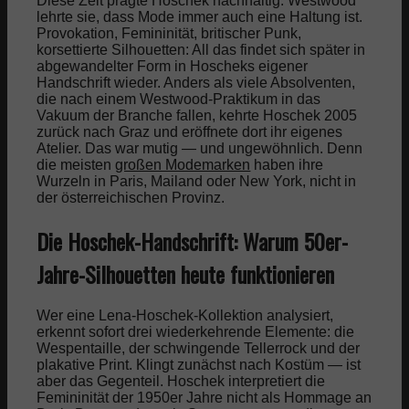
Diese Zeit prägte Hoschek nachhaltig. Westwood
lehrte sie, dass Mode immer auch eine Haltung ist.
Provokation, Femininität, britischer Punk,
korsettierte Silhouetten: All das findet sich später in
abgewandelter Form in Hoscheks eigener
Handschrift wieder. Anders als viele Absolventen,
die nach einem Westwood-Praktikum in das
Vakuum der Branche fallen, kehrte Hoschek 2005
zurück nach Graz und eröffnete dort ihr eigenes
Atelier. Das war mutig — und ungewöhnlich. Denn
die meisten
großen Modemarken
haben ihre
Wurzeln in Paris, Mailand oder New York, nicht in
der österreichischen Provinz.
Die Hoschek-Handschrift: Warum 50er-
Jahre-Silhouetten heute funktionieren
Wer eine Lena-Hoschek-Kollektion analysiert,
erkennt sofort drei wiederkehrende Elemente: die
Wespentaille, der schwingende Tellerrock und der
plakative Print. Klingt zunächst nach Kostüm — ist
aber das Gegenteil. Hoschek interpretiert die
Femininität der 1950er Jahre nicht als Hommage an