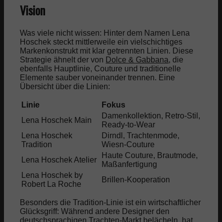
Vision
Was viele nicht wissen: Hinter dem Namen Lena
Hoschek steckt mittlerweile ein vielschichtiges
Markenkonstrukt mit klar getrennten Linien. Diese
Strategie ähnelt der von
Dolce & Gabbana
, die
ebenfalls Hauptlinie, Couture und traditionelle
Elemente sauber voneinander trennen. Eine
Übersicht über die Linien:
Linie
Fokus
Prei
Damenkollektion, Retro-Stil,
Lena Hoschek Main
Pre
Ready-to-Wear
Lena Hoschek
Dirndl, Trachtenmode,
Prem
Tradition
Wiesn-Couture
Luxu
Haute Couture, Brautmode,
Lena Hoschek Atelier
Luxu
Maßanfertigung
Lena Hoschek by
Brillen-Kooperation
Pre
Robert La Roche
Besonders die Tradition-Linie ist ein wirtschaftlicher
Glücksgriff: Während andere Designer den
deutschsprachigen Trachten-Markt belächeln, hat