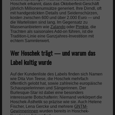
Hoschek erkannt, dass das Oktoberfest-Geschäft
jährlich Millionenumsätze generiert. Ihre Dirndl, oft
mit handgestickten Details und Seidenschürzen,
kosten zwischen 600 und über 2.000 Euro — und
die Wartelisten sind lang. Im Gegensatz zu
Massenanbietern wie
Zalando
oder
Pimkie
, die
Trachten als saisonales Add-on führen, ist die
Tradition-Linie eine Ganzjahres-Investition mit
echtem Sammlerwert.
Wer Hoschek trägt — und warum das
Label kultig wurde
Auf der Kundenliste des Labels finden sich Namen
wie Dita Von Teese, die Hoschek mehrfach
öffentlich gelobt hat, sowie zahlreiche europäische
Schauspielerinnen und Sängerinnen. Der
Burlesque-Star ist dabei eine besonders
interessante Botschafterin: Niemand verkörpert die
Hoschek-Ästhetik so präzise wie sie. Auch Helene
Fischer, Lena Gercke und mehrere
GNTM-
Gewinnerinnen
wurden bereits in Hoschek-