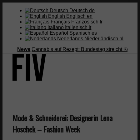
Deutsch
Deutsch
de
English
Englisch
en
Français
Französisch
fr
Italiano
Italienisch
it
Español
Spanisch
es
Nederlands
Niederländisch
nl
News
Cannabis auf Rezept: Bundestag streicht Kostenübern
Suche
Mode & Schneiderei: Designerin Lena
Menü
Menü
Hoschek – Fashion Week