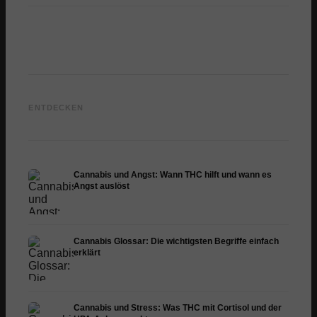
Cannabis und Epilepsie:
Cannabis Öl selbst
CBD un
CBD, Epidiolex und der
herstellen: Decarboxylierung
Cannab
ENTDECKEN
Stand der Forschung
und Infusion
Dermat
Cannabis und Angst: Wann THC hilft und wann es
Angst auslöst
Cannabis Glossar: Die wichtigsten Begriffe einfach
erklärt
Cannabis und Stress: Was THC mit Cortisol und der