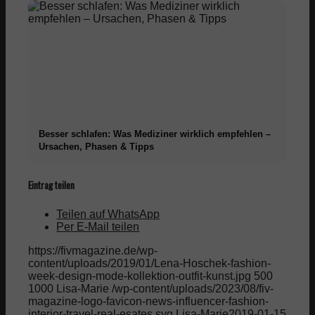
Besser schlafen: Was Mediziner wirklich empfehlen –
Ursachen, Phasen & Tipps
Eintrag teilen
Teilen auf WhatsApp
Per E-Mail teilen
https://fivmagazine.de/wp-
content/uploads/2019/01/Lena-Hoschek-fashion-
week-design-mode-kollektion-outfit-kunst.jpg
500
1000
Lisa-Marie
/wp-content/uploads/2023/08/fiv-
magazine-logo-favicon-news-influencer-fashion-
interior-travel-real-esates.svg
Lisa-Marie
2019-01-15