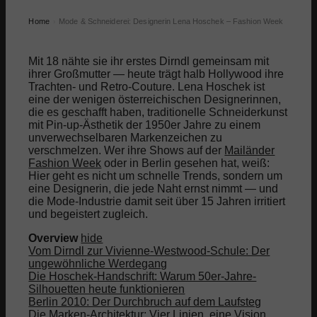
Home
Mode & Schneiderei: Designerin Lena Hoschek – Fashion Week
›
Mit 18 nähte sie ihr erstes Dirndl gemeinsam mit
ihrer Großmutter — heute trägt halb Hollywood ihre
Trachten- und Retro-Couture. Lena Hoschek ist
eine der wenigen österreichischen Designerinnen,
die es geschafft haben, traditionelle Schneiderkunst
mit Pin-up-Ästhetik der 1950er Jahre zu einem
unverwechselbaren Markenzeichen zu
verschmelzen. Wer ihre Shows auf der
Mailänder
Fashion Week
oder in Berlin gesehen hat, weiß:
Hier geht es nicht um schnelle Trends, sondern um
eine Designerin, die jede Naht ernst nimmt — und
die Mode-Industrie damit seit über 15 Jahren irritiert
und begeistert zugleich.
Overview
hide
Vom Dirndl zur Vivienne-Westwood-Schule: Der
ungewöhnliche Werdegang
Die Hoschek-Handschrift: Warum 50er-Jahre-
Silhouetten heute funktionieren
Berlin 2010: Der Durchbruch auf dem Laufsteg
Die Marken-Architektur: Vier Linien, eine Vision