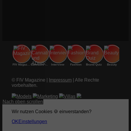
FIV Magazine
Cannabis und ADHS:
Interview
Fashion
Brand Quiz
Beauty
© FIV Magazine |
Impressum
| Alle Rechte
vorbehalten.
Models
Marketing
Villas
Nach oben scrollen
Wir nutzen Cookies 🍪 einverstanden?
OK
Einstellungen