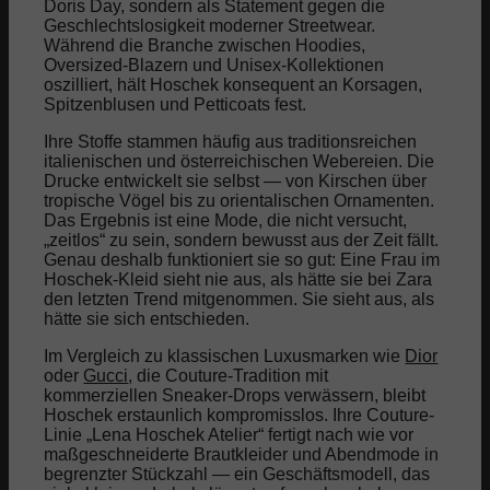
Doris Day, sondern als Statement gegen die
Geschlechtslosigkeit moderner Streetwear.
Während die Branche zwischen Hoodies,
Oversized-Blazern und Unisex-Kollektionen
oszilliert, hält Hoschek konsequent an Korsagen,
Spitzenblusen und Petticoats fest.
Ihre Stoffe stammen häufig aus traditionsreichen
italienischen und österreichischen Webereien. Die
Drucke entwickelt sie selbst — von Kirschen über
tropische Vögel bis zu orientalischen Ornamenten.
Das Ergebnis ist eine Mode, die nicht versucht,
„zeitlos“ zu sein, sondern bewusst aus der Zeit fällt.
Genau deshalb funktioniert sie so gut: Eine Frau im
Hoschek-Kleid sieht nie aus, als hätte sie bei Zara
den letzten Trend mitgenommen. Sie sieht aus, als
hätte sie sich entschieden.
Im Vergleich zu klassischen Luxusmarken wie
Dior
oder
Gucci
, die Couture-Tradition mit
kommerziellen Sneaker-Drops verwässern, bleibt
Hoschek erstaunlich kompromisslos. Ihre Couture-
Linie „Lena Hoschek Atelier“ fertigt nach wie vor
maßgeschneiderte Brautkleider und Abendmode in
begrenzter Stückzahl — ein Geschäftsmodell, das