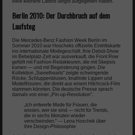
viele kleinere Labels längst aufgegeben haben.
Berlin 2010: Der Durchbruch auf dem
Laufsteg
Die Mercedes-Benz Fashion Week Berlin im
Sommer 2010 war Hoscheks offizielle Eintrittskarte
ins internationale Modegeschäft. Ihre Debüt-Show
im Bebelplatz-Zelt war ausverkauft, die Front Row
gefüllt mit Fashion-Redakteuren, die mit Skepsis
kamen — und mit Begeisterung gingen. Die
Kollektion „Sweethearts“ zeigte schwingende
Röcke, Schluppenblusen, knallrote Lippen und
Modelfrisuren, die direkt aus einem Hitchcock-Film
stammen könnten. Die deutsche Presse sprach
damals von einer „Pin-up-Revolution“.
„Ich entwerfe Mode für Frauen, die
wissen, wer sie sind — nicht für Trends,
die in sechs Monaten wieder
verschwinden.“ — Lena Hoschek über
ihre Design-Philosophie