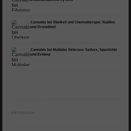
Cannabis bei Übelkeit und Chemotherapie: Nabilon
und Dronabinol
Cannabis bei Multipler Sklerose: Sativex, Spastizität
und Evidenz
Cannabis und Epilepsie:
Cannabis Öl selbst
CBD un
CBD, Epidiolex und der
herstellen: Decarboxylierung
Cannab
ENTDECKEN
Stand der Forschung
und Infusion
Dermat