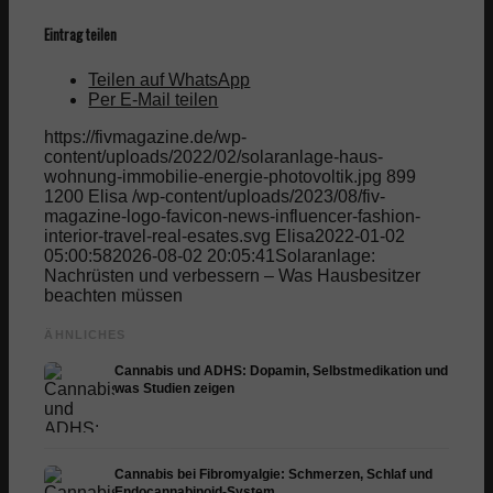
Eintrag teilen
Teilen auf WhatsApp
Per E-Mail teilen
https://fivmagazine.de/wp-
content/uploads/2022/02/solaranlage-haus-
wohnung-immobilie-energie-photovoltik.jpg
899
1200
Elisa
/wp-content/uploads/2023/08/fiv-
magazine-logo-favicon-news-influencer-fashion-
interior-travel-real-esates.svg
Elisa
2022-01-02
05:00:58
2026-08-02 20:05:41
Solaranlage:
Nachrüsten und verbessern – Was Hausbesitzer
beachten müssen
ÄHNLICHES
Cannabis und ADHS: Dopamin, Selbstmedikation und
was Studien zeigen
Cannabis bei Fibromyalgie: Schmerzen, Schlaf und
Endocannabinoid-System