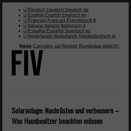
Deutsch
Deutsch
de
English
Englisch
en
Français
Französisch
fr
Italiano
Italienisch
it
Español
Spanisch
es
Nederlands
Niederländisch
nl
News
Cannabis auf Rezept: Bundestag streicht Kostenüber
Suche
Solaranlage: Nachrüsten und verbessern –
Menü
Menü
Was Hausbesitzer beachten müssen