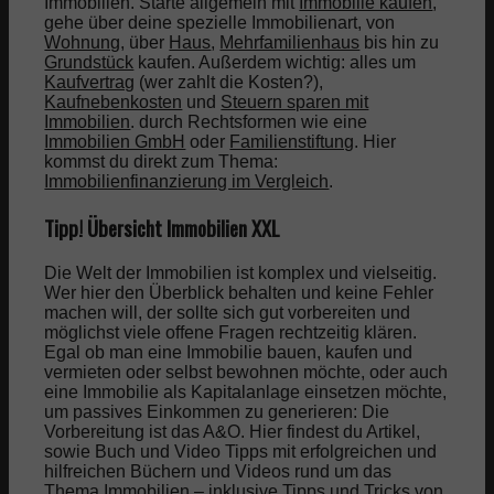
Immobilien. Starte allgemein mit
Immobilie kaufen
,
gehe über deine spezielle Immobilienart, von
Wohnung
, über
Haus
,
Mehrfamilienhaus
bis hin zu
Grundstück
kaufen. Außerdem wichtig: alles um
Kaufvertrag
(wer zahlt die Kosten?),
Kaufnebenkosten
und
Steuern sparen mit
Immobilien
. durch Rechtsformen wie eine
Immobilien GmbH
oder
Familienstiftung
. Hier
kommst du direkt zum Thema:
Immobilienfinanzierung im Vergleich
.
Tipp! Übersicht Immobilien XXL
Die Welt der Immobilien ist komplex und vielseitig.
Wer hier den Überblick behalten und keine Fehler
machen will, der sollte sich gut vorbereiten und
möglichst viele offene Fragen rechtzeitig klären.
Egal ob man eine Immobilie bauen, kaufen und
vermieten oder selbst bewohnen möchte, oder auch
eine Immobilie als Kapitalanlage einsetzen möchte,
um passives Einkommen zu generieren: Die
Vorbereitung ist das A&O. Hier findest du Artikel,
sowie Buch und Video Tipps mit erfolgreichen und
hilfreichen Büchern und Videos rund um das
Thema Immobilien – inklusive Tipps und Tricks von