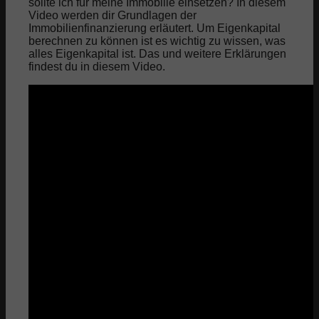
sollte ich für meine Immobilie einsetzen? In diesem
Video werden dir Grundlagen der
Immobilienfinanzierung erläutert. Um Eigenkapital
berechnen zu können ist es wichtig zu wissen, was
alles Eigenkapital ist. Das und weitere Erklärungen
findest du in diesem Video.