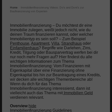
Home
Immobilienfinanzierung Videos: Do’s and Dont’s zur
›
Baufinanzierung von Experten
Immobilienfinanzierung – Du möchtest dir eine
Immobilie zulegen, weißt jedoch nicht, wie du
deinen Traum finanzieren kannst, oder welcher
Immobilientyp es sein soll? – Zum Beispiel
Penthouse
,
Apartment
,
Villa
,
Strandhaus
oder
Einfamilienhaus
? Begriffe wie Darlehen, Zins,
Kredit, Tilgung oder Bausparvertrag werfen bei dir
nur noch mehr Fragen auf? Hier findest du alle
wichtigen Informationen zum Thema
Immobilienfinanzierung: Vom Finanzieren mit
Eigenkapital über eine Finanzierung ohne
Eigenkapital bis hin zur Beantragung eines Kredits,
wir decken alle wichtigen Themenbereiche ab!
Wenn du dich für das Thema
Immobilienfinanzierung interessierst, dann ist
vielleicht auch das Thema mit
Immobilien Geld
verdienen relevant.
Overview
hide
Immobilienfinanzierung Guidelines