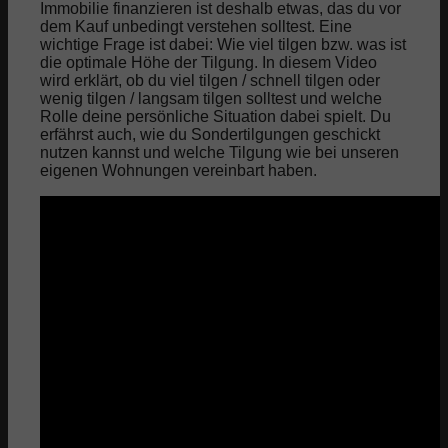
Immobilie finanzieren ist deshalb etwas, das du vor
dem Kauf unbedingt verstehen solltest. Eine
wichtige Frage ist dabei: Wie viel tilgen bzw. was ist
die optimale Höhe der Tilgung. In diesem Video
wird erklärt, ob du viel tilgen / schnell tilgen oder
wenig tilgen / langsam tilgen solltest und welche
Rolle deine persönliche Situation dabei spielt. Du
erfährst auch, wie du Sondertilgungen geschickt
nutzen kannst und welche Tilgung wie bei unseren
eigenen Wohnungen vereinbart haben.