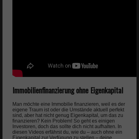
Immobilienfinanzierung ohne Eigenkapital
Man möchte eine Immobilie finanzieren, weil es der
eigene Traum ist oder die Umstände aktuell perfekt
sind, aber hat nicht genug Eigenkapital, um das zu
finanzieren? Kein Problem! So geht es einigen
Investoren, doch das sollte dich nicht aufhalten. In
diesen Videos erfährst du, wie du – auch ohne ein
Eigenkapital zur Verfügung zu stellen – deine