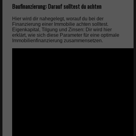
Baufinanzierung: Darauf solltest du achten
Hier wird dir nahegelegt, worauf du bei der
Finanzierung einer Immobilie achten solltest.
Eigenkapital, Tilgung und Zinsen: Dir wird hier
erklärt, wie sich diese Parameter für eine optimale
Immobilienfinanzierung zusammensetzen.