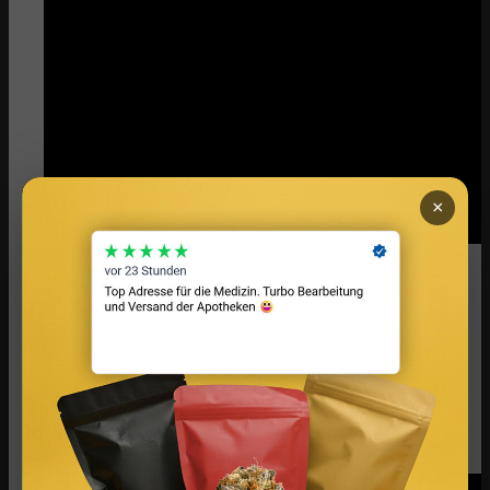
×
Immobilie ohne Eigenkapital finanzieren
In diesem Video wird über Fragen der
Baufinanzierung gesprochen, wie beispielsweise
die Immobilienfinanzierung ohne Eigenkapital.
Gerade die Immobilienfinanzierung ist einer der
wichtigsten Bausteine beim langfristigen
Immobilienwirtschaftlichen Erfolg, hier ist
Insiderwissen sehr viel Wert.