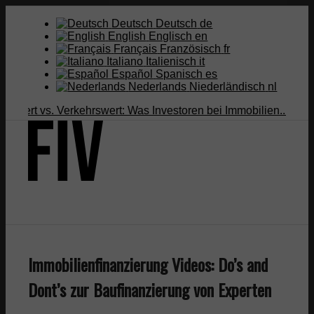
Deutsch
Deutsch
de
English
Englisch
en
Français
Französisch
fr
Italiano
Italienisch
it
Español
Spanisch
es
Nederlands
Niederländisch
nl
rt vs. Verkehrswert: Was Investoren bei Immobilien...
Infused Ki
Suche
Immobilienfinanzierung Videos: Do’s and
Menü
Menü
Dont’s zur Baufinanzierung von Experten