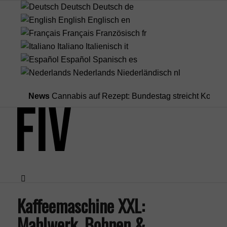
Deutsch
Deutsch
de
English
Englisch
en
Français
Französisch
fr
Italiano
Italienisch
it
Español
Spanisch
es
Nederlands
Niederländisch
nl
News
Cannabis auf Rezept: Bundestag streicht Kostenüberna
Kaffeemaschine XXL:
Menü
Mahlwerk, Bohnen &