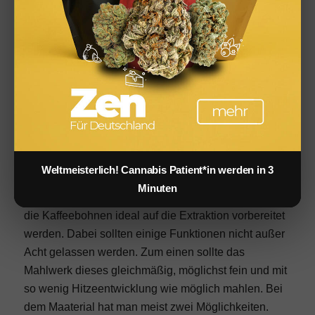
kostengünstigere Maschine. Für mehr Auswahl an
Getränken und Extra-Funktionen wie aufgeschäumter
Milch empfiehlt sich eher ein Vollautomat für einen
höheren Preis. Des Weiteren sollte die Maschine
natürlich einfach zu bedienen sein und Optisch sowie
von der Größe her passen.
Mahlwerk: Keramik oder Edelstahl? Wer macht
das Rennen
Weltmeisterlich! Cannabis Patient*in werden in 3
Das Mahlwerk ist eines der wichtigsten Bestandteile
Minuten
einer Kaffeemaschine, denn dieses entscheidet, wie
die Kaffeebohnen ideal auf die Extraktion vorbereitet
werden. Dabei sollten einige Funktionen nicht außer
Acht gelassen werden. Zum einen sollte das
Mahlwerk dieses gleichmäßig, möglichst fein und mit
so wenig Hitzeentwicklung wie möglich mahlen. Bei
dem Maaterial hat man meist zwei Möglichkeiten.