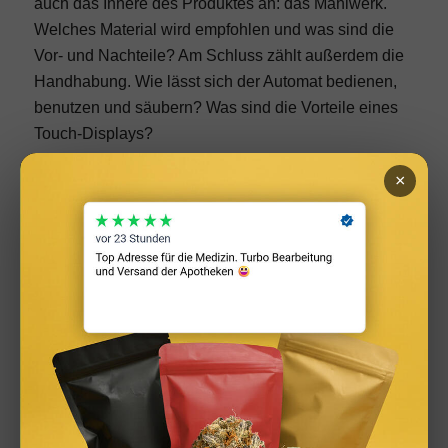
auch das Innere des Produktes an: das Mahlwerk.
Welches Material wird empfohlen und was sind die
Vor- und Nachteile? Am Schluss zählt außerdem die
Handhabung. Wie lässt sich der Automat bedienen,
benutzen und säubern? Was sind die Vorteile eines
Touch-Displays?
×
Was sollte eine gute Maschine können?
Eine gute Kaffeemaschine sollte vor allem guten
Kaffee herstellen können. Na klar! Doch was ist noch
wichtig? Zum einen ist die Qualität eines der
ausschlaggebendsten Punkte bei einem solchen
Kauf. Außerdem sollte die Auswahl an Funktionen an
deinen Bedarf angepasst sein. Benötigst du lediglich
einen kleinen Energieschub im Home Office oder
möchtest du eine einfache Tasse am Morgen vor der
Arbeit trinken? Dann reicht meist eine