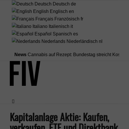
Deutsch
Deutsch
de
English
Englisch
en
Français
Französisch
fr
Italiano
Italienisch
it
Español
Spanisch
es
Nederlands
Niederländisch
nl
News
Cannabis auf Rezept: Bundestag streicht Kostenübernah
Kapitalanlage Aktie: Kaufen,
Menü
verkaufen, ETF und Direktbank