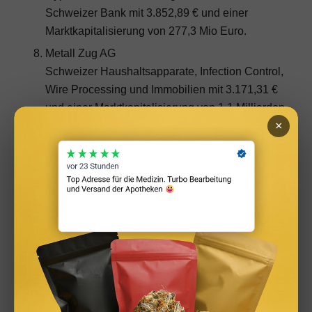
Schweizer Bank mit 3.852,89 € und einer
Marktkapitalisierung von 277,3 Mio Euro.
Metall Zug AG
Schweizer Haushaltsapparate, Infection Control,
Wire Processing und Immobilien mit 3.171,31 €
und einer Marktkapitalisierung von 1,1 Milliarden
×
Euro.
SGS SA
Schweizer Unternehmen für Tests, Inspektionen,
Zertifizierung und Verifizierung mit 2.121,68 €
und einer Marktkapitalisierung von 16,2
Milliarden €.
A.P. Moeller Maersk B
dänische Reederei, Gas- & Ölförderung mit 1.633
€. Marktkapitalisierung33 Milliarden €.