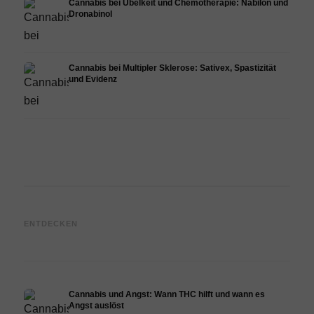
Cannabis bei Übelkeit und Chemotherapie: Nabilon und
Dronabinol
Cannabis bei Multipler Sklerose: Sativex, Spastizität
und Evidenz
Cannabis und Epilepsie: CBD,
Cannabis Öl selbst herstellen:
CBD 
ENTDECKEN
Epidiolex und der Stand der
Decarboxylierung und
Canna
Forschung
Infusion
Derma
Cannabis und Angst: Wann THC hilft und wann es
Angst auslöst