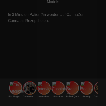
Models
In 3 Minuten Patient*in werden auf CannaZen:
Cannabis Rezept
holen.
FIV Magazine
Cannabis Sorten: OG
Interview
Fashion
Brand Quiz
Beauty
Cannabi