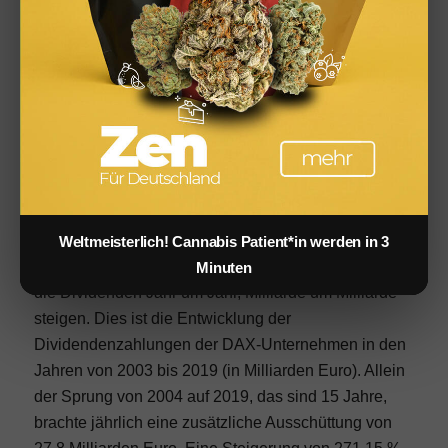
Quelle:
Finanzen.net
Lohnt sich der Aktien Kauf?
Wer Aktien über längere Zeit hält, der bekommt am
Geschäftsjahresende, bei entsprechenden Erfolg,
Dividenden ausgeschüttet.
271.1 % Steigerung der Dividenden
in 15 Jahren
Weltmeisterlich! Cannabis Patient*in werden in 3
In diesem Diagramm sieht man sehr eindrücklich, wie
Minuten
die Dividenden Jahr um Jahr, Milliarde um Milliarde
steigen. Dies ist die Entwicklung der
Dividendenzahlungen der DAX-Unternehmen in den
Jahren von 2003 bis 2019 (in Milliarden Euro). Allein
der Sprung von 2004 auf 2019, das sind 15 Jahre,
brachte jährlich eine zusätzliche Ausschüttung von