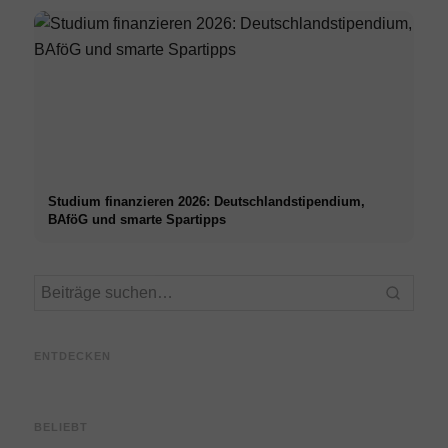
Studium finanzieren 2026: Deutschlandstipendium,
BAföG und smarte Spartipps
Praxissemester bei Top-
Stres
Unternehmen: Chancen,
Karrierestart nach dem
Mediz
Vergütung und der direkte
Studium: Was Recruiter
– Urs
ENTDECKEN
Weg in die Karriere
wirklich suchen
Techn
BELIEBT