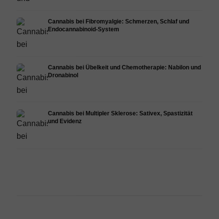
Cannabis bei Fibromyalgie: Schmerzen, Schlaf und
Endocannabinoid-System
Cannabis bei Übelkeit und Chemotherapie: Nabilon und
Dronabinol
Cannabis bei Multipler Sklerose: Sativex, Spastizität
und Evidenz
Cannabis und Epilepsie: CBD,
Cannabis Öl selbst herstellen:
CBD 