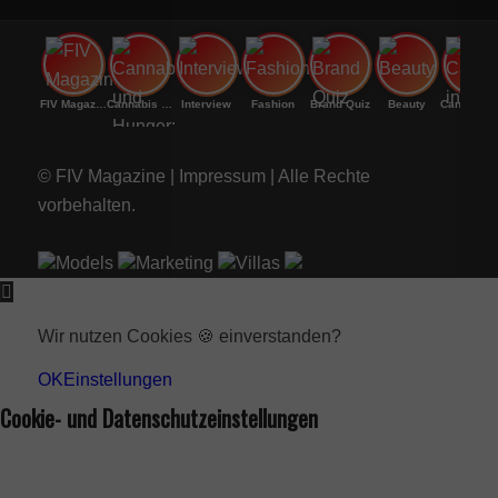
FIV Magazine
Cannabis und Hunger:
Interview
Fashion
Brand Quiz
Beauty
Canna
© FIV Magazine |
Impressum
| Alle Rechte
vorbehalten.
Models
Marketing
Villas
Wir nutzen Cookies 🍪 einverstanden?
OK
Einstellungen
Cookie- und Datenschutzeinstellungen