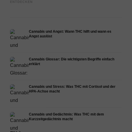
ENTDECKEN
Epidiolex und der Stand der
Decarboxylierung und
Canna
Forschung
Infusion
Derma
Cannabis und Angst: Wann THC hilft und wann es
Angst auslöst
Cannabis Glossar: Die wichtigsten Begriffe einfach
erklärt
Cannabis und Stress: Was THC mit Cortisol und der
HPA-Achse macht
Cannabis und Gedächtnis: Was THC mit dem
Kurzzeitgedächtnis macht