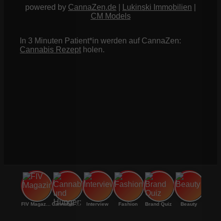
powered by
CannaZen.de
|
Lukinski Immobilien
|
CM Models
In 3 Minuten Patient*in werden auf CannaZen:
Cannabis Rezept
holen.
FIV Magazine
Cannabis und Hunger:
Interview
Fashion
Brand Quiz
Beauty