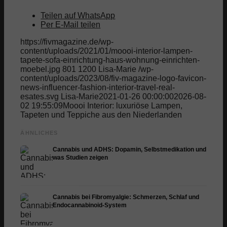
Teilen auf WhatsApp
Per E-Mail teilen
https://fivmagazine.de/wp-
content/uploads/2021/01/moooi-interior-lampen-
tapete-sofa-einrichtung-haus-wohnung-einrichten-
moebel.jpg
801
1200
Lisa-Marie
/wp-
content/uploads/2023/08/fiv-magazine-logo-favicon-
news-influencer-fashion-interior-travel-real-
esates.svg
Lisa-Marie
2021-01-26 00:00:00
2026-08-
02 19:55:09
Moooi Interior: luxuriöse Lampen,
Tapeten und Teppiche aus den Niederlanden
ÄHNLICHES
Cannabis und ADHS: Dopamin, Selbstmedikation und
was Studien zeigen
Cannabis bei Fibromyalgie: Schmerzen, Schlaf und
Endocannabinoid-System