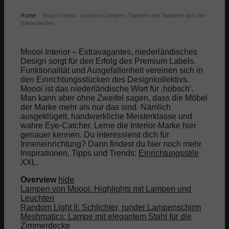
Home
Moooi Interior: luxuriöse Lampen, Tapeten und Teppiche aus den
›
Niederlanden
Moooi Interior – Extravagantes, niederländisches
Design sorgt für den Erfolg des Premium Labels.
Funktionalität und Ausgefallenheit vereinen sich in
den Einrichtungsstücken des Designkollektivs.
Moooi ist das niederländische Wort für ‚hübsch‘.
Man kann aber ohne Zweifel sagen, dass die Möbel
der Marke mehr als nur das sind. Nämlich
ausgeklügelt, handwerkliche Meisterklasse und
wahre Eye-Catcher. Lerne die Interior-Marke hier
genauer kennen. Du interessierst dich für
Inneneinrichtung? Dann findest du hier noch mehr
Inspirationen, Tipps und Trends:
Einrichtungsstile
XXL.
Overview
hide
Lampen von Moooi: Highlights mit Lampen und
Leuchten
Random Light II: Schlichter, runder Lampenschirm
Meshmatics: Lampe mit elegantem Stahl für die
Zimmerdecke