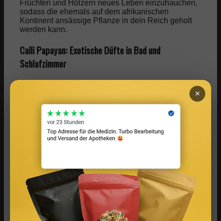
Früchten und Hölzern neues Leben einzuhauchen,
sodass die ehemals auf dem afrikanischen
Kontinent ansässige Pflanze in dein Reich geholt
werden kann.
Calli Papayan: Exotische Düfte in Bad und
Schlafzimmer
Der zweite Raumduft der Marke versucht das Beste
aus unterschiedlichen Duftbereichen zu vereinen.
×
Zum einen spritzig-zitrische Yuzu und würzigen
pinken Pfeffer, aber auch grüne und orientalische
Duftnoten finden ihren Weg in das Produkt. So
entsteht ein Erlebnis, welches buttrig weich beginnt
und sich dann langsam zu einer sanft fruchtigen
Wolke entwickelt.
Video: Mooois Möbelshow beweist
Vielseitigkeit
Auf den Austellungen der Marke beweist diese die
genannten Eigenschaften perfekt. Denn die Marke