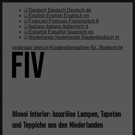
Deutsch
Deutsch
de
English
Englisch
en
Français
Französisch
fr
Italiano
Italienisch
it
Español
Spanisch
es
Nederlands
Niederländisch
nl
undestag streicht Kostenübernahme für...
Bodenrichtwert vs. Ve
Suche
Moooi Interior: luxuriöse Lampen, Tapeten
Menü
Menü
und Teppiche aus den Niederlanden