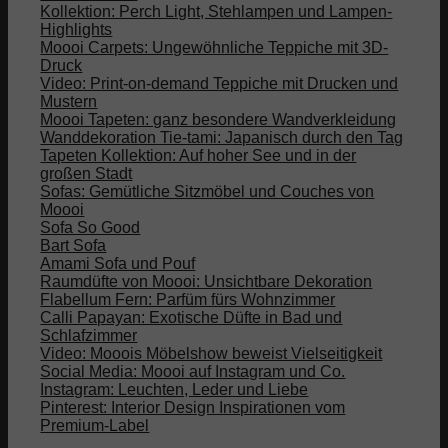
Kollektion: Perch Light, Stehlampen und Lampen-
Highlights
Moooi Carpets: Ungewöhnliche Teppiche mit 3D-
Druck
Video: Print-on-demand Teppiche mit Drucken und
Mustern
Moooi Tapeten: ganz besondere Wandverkleidung
Wanddekoration Tie-tami: Japanisch durch den Tag
Tapeten Kollektion: Auf hoher See und in der
großen Stadt
Sofas: Gemütliche Sitzmöbel und Couches von
Moooi
Sofa So Good
Bart Sofa
Amami Sofa und Pouf
Raumdüfte von Moooi: Unsichtbare Dekoration
Flabellum Fern: Parfüm fürs Wohnzimmer
Calli Papayan: Exotische Düfte in Bad und
Schlafzimmer
Video: Mooois Möbelshow beweist Vielseitigkeit
Social Media: Moooi auf Instagram und Co.
Instagram: Leuchten, Leder und Liebe
Pinterest: Interior Design Inspirationen vom
Premium-Label