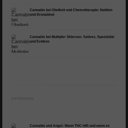
Cannabis bei Übelkeit und Chemotherapie: Nabilon
und Dronabinol
Cannabis bei Multipler Sklerose: Sativex, Spastizität
und Evidenz
Cannabis und Epilepsie:
Cannabis Öl selbst
CBD un
CBD, Epidiolex und der
herstellen: Decarboxylierung
Cannab
ENTDECKEN
Stand der Forschung
und Infusion
Dermat
Cannabis und Angst: Wann THC hilft und wann es