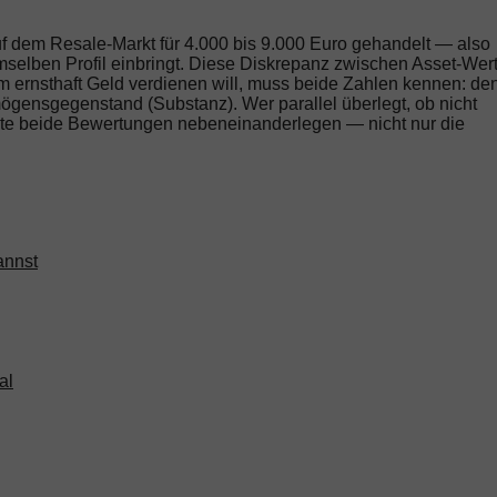
uf dem Resale-Markt für 4.000 bis 9.000 Euro gehandelt — also
mselben Profil einbringt. Diese Diskrepanz zwischen Asset-Wer
m ernsthaft Geld verdienen will, muss beide Zahlen kennen: de
ögensgegenstand (Substanz). Wer parallel überlegt, ob nicht
ollte beide Bewertungen nebeneinanderlegen — nicht nur die
annst
al