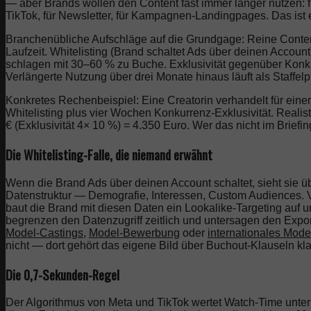
— aber Brands wollen den Content fast immer länger nutzen: fü
TikTok, für Newsletter, für Kampagnen-Landingpages. Das ist e
Branchenübliche Aufschläge auf die Grundgage: Reine Conte
Laufzeit. Whitelisting (Brand schaltet Ads über deinen Accou
schlagen mit 30–60 % zu Buche. Exklusivität gegenüber Konk
Verlängerte Nutzung über drei Monate hinaus läuft als Staffel
Konkretes Rechenbeispiel: Eine Creatorin verhandelt für ein
Whitelisting plus vier Wochen Konkurrenz-Exklusivität. Realist
€ (Exklusivität 4× 10 %) = 4.350 Euro. Wer das nicht im Briefing
Die Whitelisting-Falle, die niemand erwähnt
Wenn die Brand Ads über deinen Account schaltet, sieht sie
Datenstruktur — Demografie, Interessen, Custom Audiences. V
baut die Brand mit diesen Daten ein Lookalike-Targeting auf u
begrenzen den Datenzugriff zeitlich und untersagen den Expor
Model-Castings
,
Model-Bewerbung
oder
internationales Mode
nicht — dort gehört das eigene Bild über Buchout-Klauseln kla
Die 0,7-Sekunden-Regel
Der Algorithmus von Meta und TikTok wertet Watch-Time unter