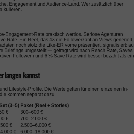
ische, Engagement und Audience-Land. Wer zusätzlich über
alkulieren.
Like-Engagement-Rate praktisch wertlos. Seriöse Agenturen
ve Rate. Ein Reel, das 4× die Followerzahl an Views generiert,
adaten noch stolz die Like-ER vorne präsentiert, signalisiert: a
e Briefings umgestellt — gefragt wird nach Reach Rate, Saves
ktiven Followern und 6 % Save Rate wird besser bezahlt als ein
erlangen kannst
nd Lifestyle-Profile. Die Werte gelten für einen einzelnen In-
 die kommen separat dazu.
Set (3–5)
Paket (Reel + Stories)
50 €
300–600 €
00 €
700–2.000 €
.500 €
2.500–6.000 €
4.000 €
6.000–18.000 €