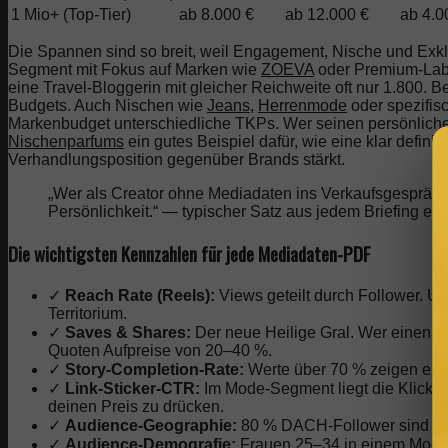
1 Mio+ (Top-Tier)
ab 8.000 €
ab 12.000 €
ab 4.0
Die Spannen sind so breit, weil Engagement, Nische und Exklu
Segment mit Fokus auf Marken wie
ZOEVA
oder Premium-Lab
eine Travel-Bloggerin mit gleicher Reichweite oft nur 1.800.
Budgets. Auch Nischen wie
Jeans
,
Herrenmode
oder spezifis
Markenbudget unterschiedliche TKPs. Wer seinen persönlichen 
Nischenparfums
ein gutes Beispiel dafür, wie eine klar defini
Verhandlungsposition gegenüber Brands stärkt.
„Wer als Creator ohne Mediadaten ins Verkaufsgespräch 
Persönlichkeit.“ — typischer Satz aus jedem Briefing ei
Die wichtigsten Kennzahlen für jede Mediadaten-PDF
✓
Reach Rate (Reels):
Views geteilt durch Follower. Unt
Territorium.
✓
Saves & Shares:
Der neue Heilige Gral. Wer einen Po
Quoten Aufpreise von 20–40 %.
✓
Story-Completion-Rate:
Werte über 70 % zeigen ein
✓
Link-Sticker-CTR:
Im Mode-Segment liegt die Klickrate
deinen Preis zu drücken.
✓
Audience-Geographie:
80 % DACH-Follower sind für 
✓
Audience-Demografie:
Frauen 25–34 in einem Mode-