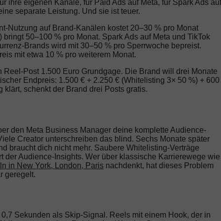
r ihre eigenen Kanäle, für Paid Ads auf Meta, für Spark Ads au
ine separate Leistung. Und sie ist teuer.
nt-Nutzung auf Brand-Kanälen kostet 20–30 % pro Monat
nt) bringt 50–100 % pro Monat. Spark Ads auf Meta und TikTok
urrenz-Brands wird mit 30–50 % pro Sperrwoche bepreist.
preis mit etwa 10 % pro weiterem Monat.
en Reel-Post 1.500 Euro Grundgage. Die Brand will drei Monate
ischer Endpreis: 1.500 € + 2.250 € (Whitelisting 3× 50 %) + 600
 klärt, schenkt der Brand drei Posts gratis.
 über den Meta Business Manager deine komplette Audience-
iele Creator unterschreiben das blind. Sechs Monate später
nd braucht dich nicht mehr. Saubere Whitelisting-Verträge
t der Audience-Insights. Wer über klassische Karrierewege wie
ln in New York, London, Paris
nachdenkt, hat dieses Problem
r geregelt.
 0,7 Sekunden als Skip-Signal. Reels mit einem Hook, der in