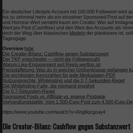
Ein deutscher Lifestyle-Account mit 100.000 Followern wird a
bis zu zehnmal mehr als ein einzelner Sponsored Post auf de
und Honorar-Wert versteht kaum ein Creator. Wer auf Instagra
Wert pro Post (Cashflow) und den Wert des Accounts als Verm
doch der Weg über klassisches
Modeln
der planbarere ist, s
Tagesgage.
Overview
hide
Die Creator-Bilanz: Cashflow gegen Substanzwert
Der TKP entscheidet — nicht die Followerzahl
Warum Like-Engagement seit Reels wertlos ist
Preisstaffelung: Was du in welcher Größenklasse verlangen k
Die wichtigsten Kennzahlen für jede Mediadaten-PDF
Nutzungsrechte, Whitelisting und die 0,7-Sekunden-Regel
Die Whitelisting-Falle, die niemand erwähnt
Die 0,7-Sekunden-Regel
Sponsored Posts vs. Affiliate vs. eigene Produkte
Verhandlungstaktik: Vom 1.500-Euro-Post zum 4.500-Euro-De
https://www.youtube.com/watch?v=Ahg6qcgoay4
Die Creator-Bilanz: Cashflow gegen Substanzwert