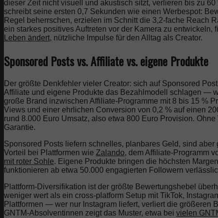
dieser Zeit nicht visuell und akustisch sitzt, verlieren bis zu
schreibt seine ersten 0,7 Sekunden wie einen Werbespot: Bewe
Regel beherrschen, erzielen im Schnitt die 3,2-fache Reach R
ein starkes positives Auftreten vor der Kamera zu entwickeln, f
Leben ändert
, nützliche Impulse für den Alltag als Creator.
Sponsored Posts vs. Affiliate vs. eigene Produkte
Der größte Denkfehler vieler Creator: sich auf Sponsored Post
Affiliate und eigene Produkte das Bezahlmodell schlagen — wi
große Brand inzwischen Affiliate-Programme mit 8 bis 15 % Pr
Views und einer ehrlichen Conversion von 0,2 % auf einen 2
rund 8.000 Euro Umsatz, also etwa 800 Euro Provision. Ohne
Garantie.
Sponsored Posts liefern schnelles, planbares Geld, sind aber 
Vorteil bei Plattformen wie
Zalando
, dem Affiliate-Programm 
mit roter Sohle
. Eigene Produkte bringen die höchsten Margen
funktionieren ab etwa 50.000 engagierten Followern verlässlic
Plattform-Diversifikation ist der größte Bewertungshebel über
weniger wert als ein cross-platform Setup mit TikTok, Instag
Plattformen — wer nur Instagram liefert, verliert die größeren 
GNTM-Absolventinnen zeigt das Muster, etwa bei
vielen GNT