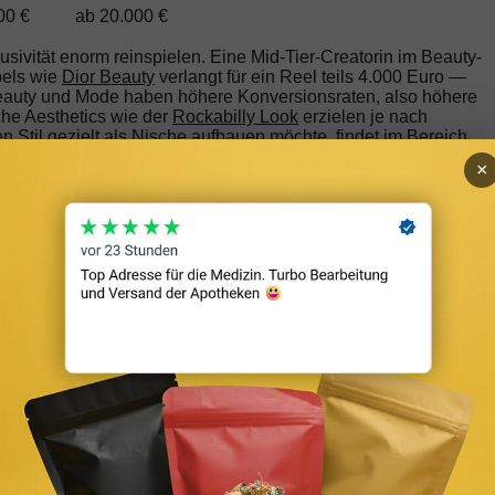
00 €
ab 20.000 €
sivität enorm reinspielen. Eine Mid-Tier-Creatorin im Beauty-
els wie
Dior Beauty
verlangt für ein Reel teils 4.000 Euro —
 Beauty und Mode haben höhere Konversionsraten, also höhere
che Aesthetics wie der
Rockabilly Look
erzielen je nach
Stil gezielt als Nische aufbauen möchte, findet im Bereich
erte Ästhetik die eigene Positionierung schärft und damit auch di
×
geht, hat schon verloren. Brands kaufen Daten, keine
ner Hamburger Influencer-Agentur.
er 0,5 ist schwach, 1,0–2,0 ist solide, alles über 3,0 ist Premiu
st speichert, plant Kaufabsicht. Brands zahlen für hohe Save-
e echte Community.
 bei 1,2 bis 2,8 %. Alles darunter ist ein Argument für Brands,
deutsche Brands das Doppelte wert wie ein internationaler Mix
Account sind goldwert, Männer 13–17 sind kaum