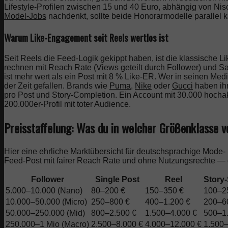
Lifestyle-Profilen zwischen 15 und 40 Euro, abhängig von N
Model-Jobs
nachdenkt, sollte beide Honorarmodelle parallel k
Warum Like-Engagement seit Reels wertlos ist
Seit Reels die Feed-Logik gekippt haben, ist die klassische 
rechnen mit Reach Rate (Views geteilt durch Follower) und Sa
ist mehr wert als ein Post mit 8 % Like-ER. Wer in seinen Medi
der Zeit gefallen. Brands wie
Puma
,
Nike
oder
Gucci
haben ihr
pro Post und Story-Completion. Ein Account mit 30.000 hocha
200.000er-Profil mit toter Audience.
Preisstaffelung: Was du in welcher Größenklasse v
Hier eine ehrliche Marktübersicht für deutschsprachige Mode- u
Feed-Post mit fairer Reach Rate und ohne Nutzungsrechte —
Follower
Single Post
Reel
Story-
5.000–10.000 (Nano)
80–200 €
150–350 €
100–2
10.000–50.000 (Micro)
250–800 €
400–1.200 €
200–6
50.000–250.000 (Mid)
800–2.500 €
1.500–4.000 €
500–1
250.000–1 Mio (Macro)
2.500–8.000 €
4.000–12.000 €
1.500–