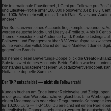
Die internationale Faustformel „1 Cent pro Follower pro Post“ 
und Lifestyle-Profile unter 100.000 Followern: 0,4 bis 0,7 Ce
bei 100k. Wer mehr will, muss Reach Rate, Saves und Audience-
anderen.
Der Substanzwert eines Accounts liegt komplett woanders. A
werden deutsche Mode- und Lifestyle-Profile zu 4 bis 9 Cen
Themenkonsistenz und Audience-Land. Konkrete Listings auf
Followern und Engagement über 3 % Verkaufspreise zwischen 
du nie verkaufen willst: Sie ist der reale Marktwert deines 
gegenüber Brands.
Ich nenne diesen Bewertungs-Doppelblick die
Creator-Bilanz
Substanzwert deines Accounts. Beide Zahlen wachsen untersc
konstantes Engagement seinen Substanzwert verdoppelt, kann
Notfall die doppelte Summe.
Der TKP entscheidet — nicht die Followerzahl
Kunden buchen am Ende immer Reichweite und Zielgruppen. D
in der gesamten Werbebranche vergleichbar. Eine Werbeagentur
einem Modemagazin oder einer Programmatic-Kampagne kost
für 10.000 Euro — TKP 100. Du erreichst mit einem Reel ebe
du realistische Chancen, gebucht zu werden. Im deutschen Mar