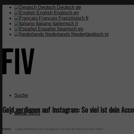
Deutsch
Deutsch
de
English
Englisch
en
Français
Französisch
fr
Italiano
Italienisch
it
Español
Spanisch
es
Nederlands
Niederländisch
nl
Suche
Geld verdienen auf Instagram: So viel ist dein Acc
Menü
Menü
Home
Geld verdienen auf Instagram: So viel ist dein Account wert!
›