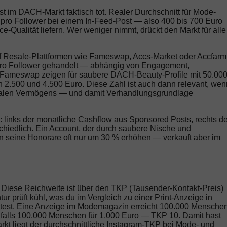
ist im DACH-Markt faktisch tot. Realer Durchschnitt für Mode-
nt pro Follower bei einem In-Feed-Post — also 400 bis 700 Euro
Qualität liefern. Wer weniger nimmt, drückt den Markt für alle
uf Resale-Plattformen wie Fameswap, Accs-Market oder Accfarm
t pro Follower gehandelt — abhängig von Engagement,
 Fameswap zeigen für saubere DACH-Beauty-Profile mit 50.00
2.500 und 4.500 Euro. Diese Zahl ist auch dann relevant, wen
digitalen Vermögens — und damit Verhandlungsgrundlage
: links der monatliche Cashflow aus Sponsored Posts, rechts de
hiedlich. Ein Account, der durch saubere Nische und
 seine Honorare oft nur um 30 % erhöhen — verkauft aber im
iese Reichweite ist über den TKP (Tausender-Kontakt-Preis)
 prüft kühl, was du im Vergleich zu einer Print-Anzeige in
est. Eine Anzeige im Modemagazin erreicht 100.000 Mensche
nfalls 100.000 Menschen für 1.000 Euro — TKP 10. Damit hast
kt liegt der durchschnittliche Instagram-TKP bei Mode- und