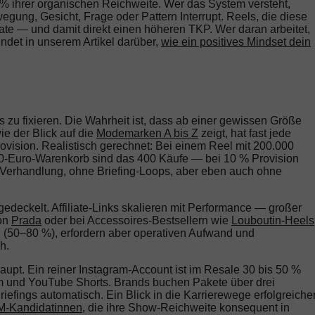
 60 % ihrer organischen Reichweite. Wer das System versteht,
gung, Gesicht, Frage oder Pattern Interrupt. Reels, die diese
ate — und damit direkt einen höheren TKP. Wer daran arbeitet,
indet in unserem Artikel darüber,
wie ein positives Mindset dein
s zu fixieren. Die Wahrheit ist, dass ab einer gewissen Größe
e der Blick auf die
Modemarken A bis Z
zeigt, hat fast jede
ovision. Realistisch gerechnet: Bei einem Reel mit 200.000
00-Euro-Warenkorb sind das 400 Käufe — bei 10 % Provision
 Verhandlung, ohne Briefing-Loops, aber eben auch ohne
gedeckelt. Affiliate-Links skalieren mit Performance — großer
von
Prada
oder bei Accessoires-Bestsellern wie
Louboutin-Heels
 (50–80 %), erfordern aber operativen Aufwand und
h.
haupt. Ein reiner Instagram-Account ist im Resale 30 bis 50 %
ram und YouTube Shorts. Brands buchen Pakete über drei
Briefings automatisch. Ein Blick in die Karrierewege erfolgreiche
M-Kandidatinnen
, die ihre Show-Reichweite konsequent in