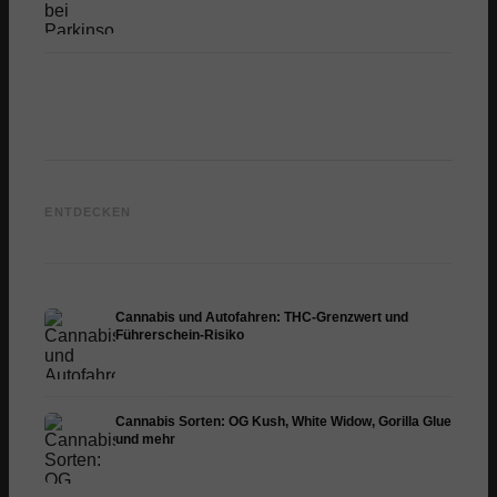
Cannabis und ADHS:
Cannabis bei Fibromyalgie:
Cannab
Dopamin, Selbstmedikation
Schmerzen, Schlaf und
Chemot
ENTDECKEN
und was Studien zeigen
Endocannabinoid-System
Dronab
Cannabis und Autofahren: THC-Grenzwert und
Führerschein-Risiko
Cannabis Sorten: OG Kush, White Widow, Gorilla Glue
und mehr