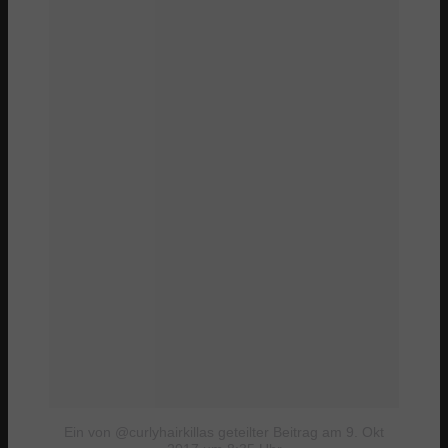
Ein von @curlyhairkillas geteilter Beitrag
am 9. Okt