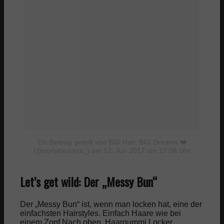
Ein Beitrag geteilt von BIG Hair, BIG Dreams ❤️
(@curlybeautys_)
am 12. Jun 2017 um 17:06 Uhr
Let’s get wild: Der „Messy Bun“
Der „Messy Bun“ ist, wenn man locken hat, eine der
einfachsten Hairstyles. Einfach Haare wie bei
einem Zopf Nach oben, Haargummi Locker