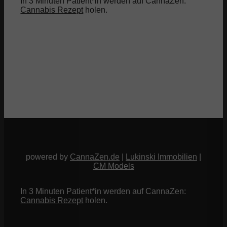
In 3 Minuten Patient*in werden auf CannaZen:
Cannabis Rezept
holen.
powered by
CannaZen.de
|
Lukinski Immobilien
|
CM Models
In 3 Minuten Patient*in werden auf CannaZen:
Cannabis Rezept
holen.