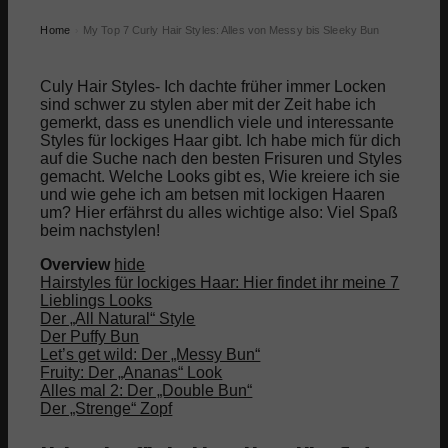
Home
My Top 7 Curly Hair Styles: Alles von Messy bis Sleeky Bun
›
Culy Hair Styles- Ich dachte früher immer Locken
sind schwer zu stylen aber mit der Zeit habe ich
gemerkt, dass es unendlich viele und interessante
Styles für lockiges Haar gibt. Ich habe mich für dich
auf die Suche nach den besten Frisuren und Styles
gemacht. Welche Looks gibt es, Wie kreiere ich sie
und wie gehe ich am betsen mit lockigen Haaren
um? Hier erfährst du alles wichtige also: Viel Spaß
beim nachstylen!
Overview
hide
Hairstyles für lockiges Haar: Hier findet ihr meine 7
Lieblings Looks
Der „All Natural“ Style
Der Puffy Bun
Let’s get wild: Der „Messy Bun“
Fruity: Der „Ananas“ Look
Alles mal 2: Der „Double Bun“
Der „Strenge“ Zopf