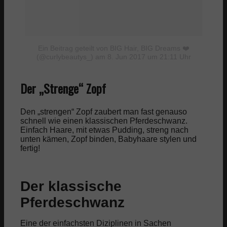
Ein Beitrag geteilt von BIG Hair, BIG Dreams ❤️
(@curlybeautys_)
am 8. Jun 2017 um 21:11 Uhr
Der „Strenge“ Zopf
Den „strengen“ Zopf zaubert man fast genauso
schnell wie einen klassischen Pferdeschwanz.
Einfach Haare, mit etwas Pudding, streng nach
unten kämen, Zopf binden, Babyhaare stylen und
fertig!
Der klassische
Pferdeschwanz
Eine der einfachsten Diziplinen in Sachen