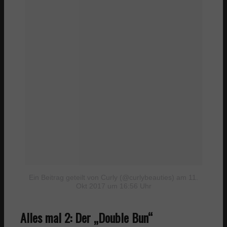
Ein Beitrag geteilt von Curly (@curlybeauties)
am 11.
Okt 2017 um 16:56 Uhr
Alles mal 2: Der „Double Bun“