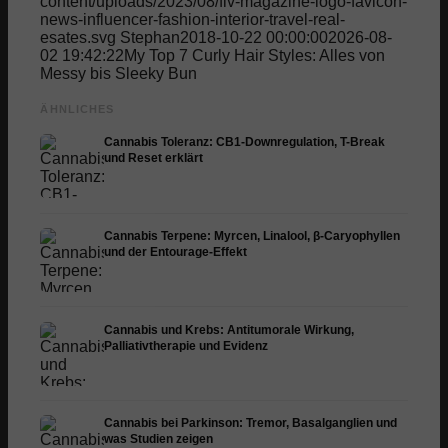
content/uploads/2023/08/fiv-magazine-logo-favicon-
news-influencer-fashion-interior-travel-real-
esates.svg
Stephan
2018-10-22 00:00:00
2026-08-
02 19:42:22
My Top 7 Curly Hair Styles: Alles von
Messy bis Sleeky Bun
ÄHNLICHES
Cannabis Toleranz: CB1-Downregulation, T-Break
und Reset erklärt
Cannabis Terpene: Myrcen, Linalool, β-Caryophyllen
und der Entourage-Effekt
Cannabis und Krebs: Antitumorale Wirkung,
Palliativtherapie und Evidenz
Cannabis bei Parkinson: Tremor, Basalganglien und
was Studien zeigen