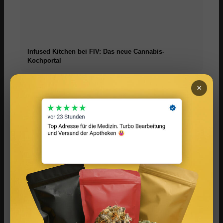
Infused Kitchen bei FIV: Das neue Cannabis-
Kochportal
×
Cannabis Drinks: Smoothies, Tee, Golden Milk &
Rezepte