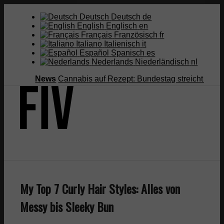
Deutsch
Deutsch
de
English
Englisch
en
Français
Französisch
fr
Italiano
Italienisch
it
Español
Spanisch
es
Nederlands
Niederländisch
nl
News
Cannabis auf Rezept: Bundestag streicht Kostenübe
Suche
My Top 7 Curly Hair Styles: Alles von
Menü
Menü
Messy bis Sleeky Bun