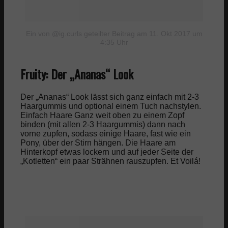
Ein von @ig.curls geteilter Beitrag
am 11. Okt 2017 um
4:35 Uhr
Fruity: Der „Ananas“ Look
Der „Ananas“ Look lässt sich ganz einfach mit 2-3
Haargummis und optional einem Tuch nachstylen.
Einfach Haare Ganz weit oben zu einem Zopf
binden (mit allen 2-3 Haargummis) dann nach
vorne zupfen, sodass einige Haare, fast wie ein
Pony, über der Stirn hängen. Die Haare am
Hinterkopf etwas lockern und auf jeder Seite der
„Kotletten“ ein paar Strähnen rauszupfen. Et Voilá!