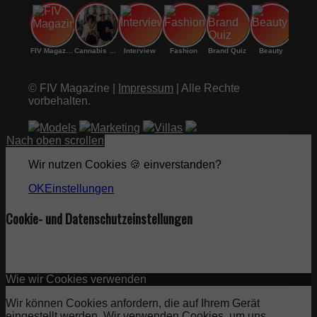
FIV Magazine
Cannabis Sorten: OG
Interview
Fashion
Brand Quiz
Beauty
© FIV Magazine |
Impressum
| Alle Rechte
vorbehalten.
Models
Marketing
Villas
Nach oben scrollen
Wir nutzen Cookies 🍪 einverstanden?
OK
Einstellungen
Cookie- und Datenschutzeinstellungen
Wie wir Cookies verwenden
Wir können Cookies anfordern, die auf Ihrem Gerät
eingestellt werden. Wir verwenden Cookies, um uns