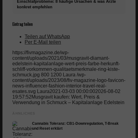
Einschlafprobleme: 8 häufige Ursachen & was Ärzte
konkret empfehlen
Eintrag teilen
Teilen auf WhatsApp
Per E-Mail teilen
https://fivmagazine.de/wp-
content/uploads/2021/03/musgravit-diamant-
edelstein-kapitalanlage-wert-preis-farbe-herkunft-
schliff-vorkommen-qualitaetsmerkmale-ring-kiste-
schmuck.jpg
800
1200
Laura
/wp-
content/uploads/2023/08/fiv-magazine-logo-favicon-
news-influencer-fashion-interior-travel-real-
esates.svg
Laura
2021-03-03 00:00:00
2026-08-02
19:57:52
Musgravit kaufen: Wert, Preis &
Verwendung in Schmuck – Kapitalanlage Edelstein
ÄHNLICHES
Cannabis Toleranz: CB1-Downregulation, T-Break
und Reset erklärt