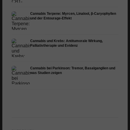
Cannabis Terpene: Myrcen, Linalool, β-Caryophyllen
und der Entourage-Effekt
Cannabis und Krebs: Antitumorale Wirkung,
Palliativtherapie und Evidenz
Cannabis bei Parkinson: Tremor, Basalganglien und
was Studien zeigen
Cannabis und ADHS:
Cannabis bei Fibromyalgie:
Cannab
Dopamin, Selbstmedikation
Schmerzen, Schlaf und
Chemot