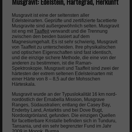
Musgravit: Edelstein, Härtegrad, Herkunft
Musgravit ist eine der seltensten aller
Edelsteinarten. Geprüfte und zertifizierte facettierte
Musgravite sind außergewöhnlich selten. Musgravit
ist eng mit
Taaffeit
verwandt und die Trennung
zwischen den beiden basiert auf dem
Magnesiumgehalt. Es ist sehr schwierig, Musgravit
von Taaffeit zu unterscheiden. Ihre physikalischen
und optischen Eigenschaften sind fast identisch,
und die einzige sichere Methode, die eine von der
anderen zu bestimmen, ist die Raman-
Spektroskopie. Musgravit und Taaffeit sind zwei der
härtesten der extrem seltenen Edelsteinarten mit
einer Härte von 8 – 8,5 auf der Mohsschen
Härteskala.
Musgravit wurde an der Typuslokalität 16 km nord-
nordöstlich der Ernabella Mission, Musgrave
Ranges, Südaustralien; entlang der Casey Bay,
Enderby Land, Antarktis und bei Dove Bugt,
Nordostgrönland, gefunden. Die einzigen Quellen
für facettierbare Kristalle befinden sich in Tunduru,
Tansania, und ein sehr begrenzter Fund im Jahr
2009 in Mogok, Burma.