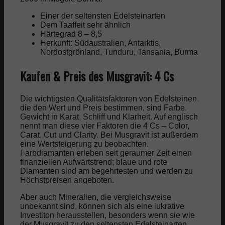
Einer der seltensten Edelsteinarten
Dem Taaffeit sehr ähnlich
Härtegrad 8 – 8,5
Herkunft: Südaustralien, Antarktis,
Nordostgrönland, Tunduru, Tansania, Burma
Kaufen & Preis des Musgravit: 4 Cs
Die wichtigsten Qualitätsfaktoren von Edelsteinen,
die den Wert und Preis bestimmen, sind Farbe,
Gewicht in Karat, Schliff und Klarheit. Auf englisch
nennt man diese vier Faktoren die 4 Cs – Color,
Carat, Cut und Clarity. Bei Musgravit ist außerdem
eine Wertsteigerung zu beobachten.
Farbdiamanten erleben seit geraumer Zeit einen
finanziellen Aufwärtstrend; blaue und rote
Diamanten sind am begehrtesten und werden zu
Höchstpreisen angeboten.
Aber auch Mineralien, die vergleichsweise
unbekannt sind, können sich als eine lukrative
Investiton herausstellen, besonders wenn sie wie
der Musgravit zu den seltensten Edelsteinarten