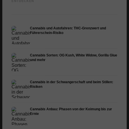
ENTDECKEN
und was Studien zeigen
Endocannabinoid-System
Dronab
Cannabis und Autofahren: THC-Grenzwert und
Führerschein-Risiko
Cannabis Sorten: OG Kush, White Widow, Gorilla Glue
und mehr
Cannabis in der Schwangerschaft und beim Stillen:
Risiken
Cannabis Anbau: Phasen von der Keimung bis zur
Ernte