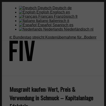
Deutsch
Deutsch
de
English
Englisch
en
Français
Französisch
fr
Italiano
Italienisch
it
Español
Spanisch
es
Nederlands
Niederländisch
nl
pt: Bundestag streicht Kostenübernahme für...
Bodenrichtwert vs
Suche
Musgravit kaufen: Wert, Preis &
Menü
Menü
Verwendung in Schmuck – Kapitalanlage