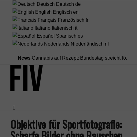
Deutsch
Deutsch
de
English
Englisch
en
Français
Französisch
fr
Italiano
Italienisch
it
Español
Spanisch
es
Nederlands
Niederländisch
nl
News
Cannabis auf Rezept: Bundestag streicht Kostenübern
Objektive für Sportfotografie:
Menü
Scharfe Bilder ohne Rauschen