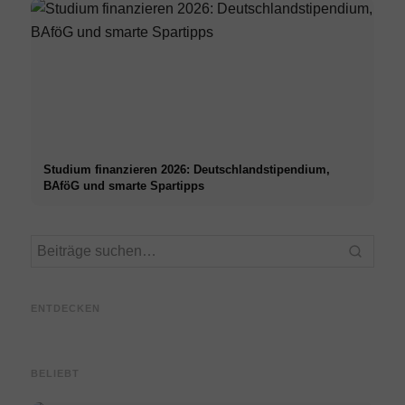
Studium finanzieren 2026: Deutschlandstipendium,
BAföG und smarte Spartipps
Praxissemester bei Top-
Stres
Unternehmen: Chancen,
Karrierestart nach dem
Mediz
Vergütung und der direkte
Studium: Was Recruiter
– Urs
ENTDECKEN
Weg in die Karriere
wirklich suchen
Techn
BELIEBT