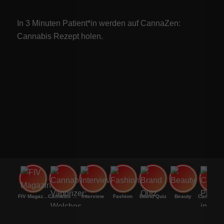
In 3 Minuten Patient*in werden auf CannaZen:
Cannabis Rezept
holen.
FIV Magazine
Cannabis Vaporizer: Welches
Interview
Fashion
Brand Quiz
Beauty
Cannab