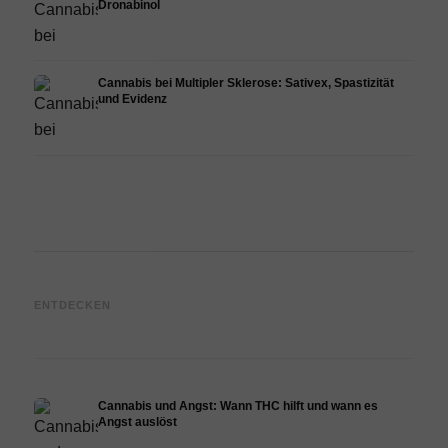
Dronabinol
Cannabis bei Multipler Sklerose: Sativex, Spastizität
und Evidenz
Cannabis und Epilepsie: CBD,
Cannabis Öl selbst herstellen:
CBD 
ENTDECKEN
Epidiolex und der Stand der
Decarboxylierung und
Canna
Forschung
Infusion
Derma
Cannabis und Angst: Wann THC hilft und wann es
Angst auslöst