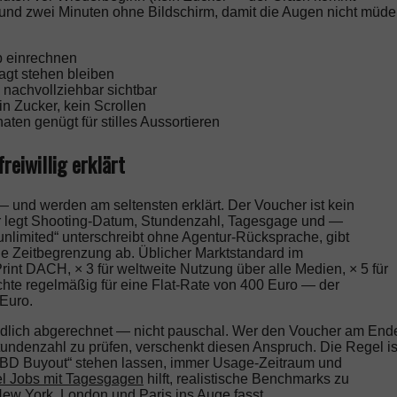
 und zwei Minuten ohne Bildschirm, damit die Augen nicht müde
p einrechnen
agt stehen bleiben
nachvollziehbar sichtbar
in Zucker, kein Scrollen
en genügt für stilles Aussortieren
reiwillig erklärt
 und werden am seltensten erklärt. Der Voucher ist kein
Er legt Shooting-Datum, Stundenzahl, Tagesgage und —
unlimited“ unterschreibt ohne Agentur-Rücksprache, gibt
ne Zeitbegrenzung ab. Üblicher Marktstandard im
nt DACH, × 3 für weltweite Nutzung über alle Medien, × 5 für
echte regelmäßig für eine Flat-Rate von 400 Euro — der
Euro.
ündlich abgerechnet — nicht pauschal. Wer den Voucher am End
tundenzahl zu prüfen, verschenkt diesen Anspruch. Die Regel is
„TBD Buyout“ stehen lassen, immer Usage-Zeitraum und
l Jobs mit Tagesgagen
hilft, realistische Benchmarks zu
ew York, London und Paris
ins Auge fasst.