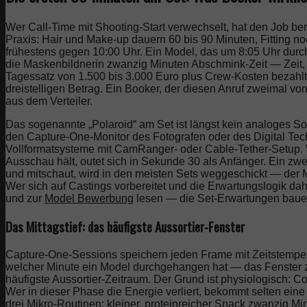
Wer Call-Time mit Shooting-Start verwechselt, hat den Job ber
Praxis: Hair und Make-up dauern 60 bis 90 Minuten, Fitting no
frühestens gegen 10:00 Uhr. Ein Model, das um 8:05 Uhr durch
die Maskenbildnerin zwanzig Minuten Abschmink-Zeit — Zeit,
Tagessatz von 1.500 bis 3.000 Euro plus Crew-Kosten bezahlt
dreistelligen Betrag. Ein Booker, der diesen Anruf zweimal vo
aus dem Verteiler.
Das sogenannte „Polaroid“ am Set ist längst kein analoges Sof
den Capture-One-Monitor des Fotografen oder des Digital Tech
Vollformatsysteme mit CamRanger- oder Cable-Tether-Setup. W
Ausschau hält, outet sich in Sekunde 30 als Anfänger. Ein zwe
und mitschaut, wird in den meisten Sets weggeschickt — der M
Wer sich auf Castings vorbereitet und die Erwartungslogik dah
und zur
Model Bewerbung
lesen — die Set-Erwartungen bauen 
Das Mittagstief: das häufigste Aussortier-Fenster
Capture-One-Sessions speichern jeden Frame mit Zeitstempel
welcher Minute ein Model durchgehangen hat — das Fenster 
häufigste Aussortier-Zeitraum. Der Grund ist physiologisch: Co
Wer in dieser Phase die Energie verliert, bekommt selten ein
drei Mikro-Routinen: kleiner, proteinreicher Snack zwanzig 