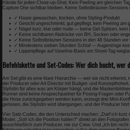
Hände für jeden Close-up-Shot. Kein Peeling am gleichen Tag —
Capture One sichtbar bleiben. Keine Selbstbräuner-Sessions 
✓ Haare gewaschen, trocken, ohne Styling-Produkt
✓ Gesicht ungeschminkt, gut gepflegt, kein Peeling am 
✓ Nägel kurz, klar oder nude — keine Gel-Spitzen, kein 
✓ Keine sichtbaren Abdrücke von BH, Socken oder en
✓ Keine Selbstbräuner-Sessions in den 48 Stunden vor 
✓ Mindestens sieben Stunden Schlaf — Augenringe kos
✓ Lippenpflege auf Vaseline-Basis am Shoot-Tag wegl
Befehlskette und Set-Codes: Wer dich bucht, wer d
Am Set gibt es eine klare Hierarchie — wer sie nicht erkennt, 
der Producer oder Art Director mit Budget- und Konzepthoheit. Di
Stylistin für alles was am Körper hängt, und die Maskenbildner
Runner sind keine Ansprechpartner für Posing-Fragen oder P
die Hose zurückgegeben werden kann, erzeugt drei Mini-Konflik
gerissen, die Stylistin wird übergangen, und der Producer hö
Vier Satz-Codes, die den Unterschied machen: „Darf ich kurz 
Model. „Soll ich die Position halten?“ direkt an den Fotografen 
ausschließlich zum Producer, nie zur Crew. Und „Ich bin nicht 
Erklärung schuldet man jemandem außer dem eigenen Booker. W