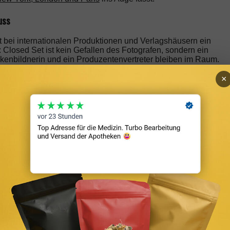
uss
 bei internationalen Produktionen und Verlagshäusern ein
 Closed Set ist kein Gefallen des Fotografen, sondern ein
askenbildnerin und ein Produzentenvertreter bleiben im Raum.
 — verlässt das Set. Wer dieses Recht einfordert, handelt
as Set mit einem unguten Gefühl und einem Vertrag, den er nicht
×
lässig zurück: Maskenbildnerin, Stylistin und Producer. Was sie
os.
nd Usage-Territorium prüfen
unterschreiben
denzahl auf dem Voucher prüfen
sch