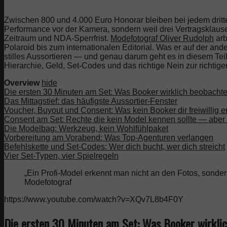
Zwischen 800 und 4.000 Euro Honorar bleiben bei jedem drit
Performance vor der Kamera, sondern weil drei Vertragsklause
Zeitraum und NDA-Sperrfrist.
Modefotograf Oliver Rudolph
arb
Polaroid bis zum internationalen Editorial. Was er auf der an
stilles Aussortieren — und genau darum geht es in diesem Tei
Hierarchie, Geld, Set-Codes und das richtige Nein zur richtigen
Overview
hide
Die ersten 30 Minuten am Set: Was Booker wirklich beobacht
Das Mittagstief: das häufigste Aussortier-Fenster
Voucher, Buyout und Consent: Was kein Booker dir freiwillig er
Consent am Set: Rechte die kein Model kennen sollte — abe
Die Modelbag: Werkzeug, kein Wohlfühlpaket
Vorbereitung am Vorabend: Was Top-Agenturen verlangen
Befehlskette und Set-Codes: Wer dich bucht, wer dich streicht
Vier Set-Typen, vier Spielregeln
„Ein Profi-Model erkennt man nicht an den Fotos, sondern
Modefotograf
https://www.youtube.com/watch?v=XQv7L8b4F0Y
Die ersten 30 Minuten am Set: Was Booker wirkli