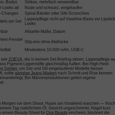
sen, Bodys
Silikon, mehrfach verwendbar
r Looks ab
Nude und schwarz, eingelaufen
ir-Changes
Spiral-Bänder oder Silk-Scrunchies
Lippenpflege nicht auf Vaseline-Basis vor Lipstick
dels am Set
Looks
chbar
Aktuelle Maße, Datum
 Hero-Fenster
Slip-ons ohne Abdrücke
otfall
Mindestens 10.000 mAh, USB-C
n wie
ZOEVA
, die in keinem Set-Briefing stören. Lippenpflege au
 dass Pigment-Lippenstifte gleichmäßig haften. Bei High-Heel-
en Sohlen
, um Sitz und Stil eingelaufener Modelle besser
, sollte
gängige Jeans-Marken
nach Schnitt und Rise kennen
eneinanderlegt. Bei Männerproduktionen gelten eigene
nd.
en Morgen vor dem Shoot. Haare am Vorabend waschen — frisc
einem Tag natürlichem Öl. Gesicht ungeschminkt, Nägel kurz
 zu einem Beauty-Shoot für
Dior Beauty
erscheint, blockiert die