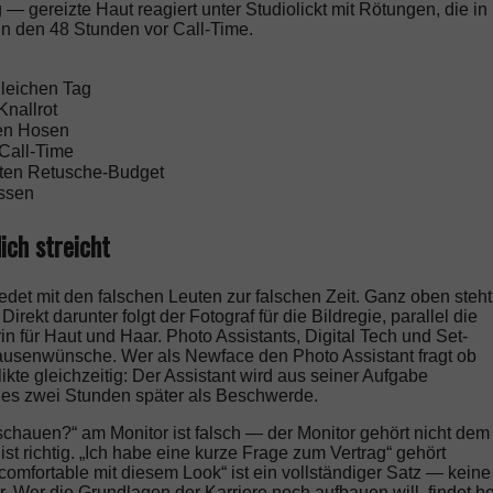
 gereizte Haut reagiert unter Studiolickt mit Rötungen, die in
in den 48 Stunden vor Call-Time.
gleichen Tag
Knallrot
gen Hosen
Call-Time
ten Retusche-Budget
assen
ich streicht
redet mit den falschen Leuten zur falschen Zeit. Ganz oben steht
rekt darunter folgt der Fotograf für die Bildregie, parallel die
in für Haut und Haar. Photo Assistants, Digital Tech und Set-
ausenwünsche. Wer als Newface den Photo Assistant fragt ob
te gleichzeitig: Der Assistant wird aus seiner Aufgabe
rt es zwei Stunden später als Beschwerde.
schauen?“ am Monitor ist falsch — der Monitor gehört nicht dem
ist richtig. „Ich habe eine kurze Frage zum Vertrag“ gehört
comfortable mit diesem Look“ ist ein vollständiger Satz — keine
er die Grundlagen der Karriere noch aufbauen will, findet be