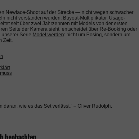
ten Newface-Shoot auf der Strecke — nicht wegen schwacher
ln nicht verstanden wurden: Buyout-Multiplikator, Usage-
eitet seit über zwei Jahrzehnten mit Models von der ersten
deren Seite der Kamera sieht, entscheidet über Re-Booking oder
l unserer Serie
Model werden
: nicht um Posing, sondern um
 Zeit.
en
klärt
r muss
 daran, wie es das Set verlässt.“ – Oliver Rudolph,
ch beobachten