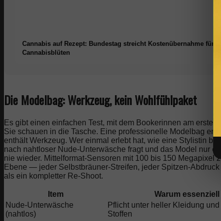
Cannabis auf Rezept: Bundestag streicht Kostenübernahme für
Cannabisblüten
Die Modelbag: Werkzeug, kein Wohlfühlpaket
Es gibt einen einfachen Test, mit dem Bookerinnen am ersten D
Sie schauen in die Tasche. Eine professionelle Modelbag ent
enthält Werkzeug. Wer einmal erlebt hat, wie eine Stylistin be
nach nahtloser Nude-Unterwäsche fragt und das Model nur ein 
nie wieder. Mittelformat-Sensoren mit 100 bis 150 Megapixel z
Ebene — jeder Selbstbräuner-Streifen, jeder Spitzen-Abdruck w
als ein kompletter Re-Shoot.
Item
Warum essenziell
Nude-Unterwäsche
Pflicht unter heller Kleidung un
(nahtlos)
Stoffen