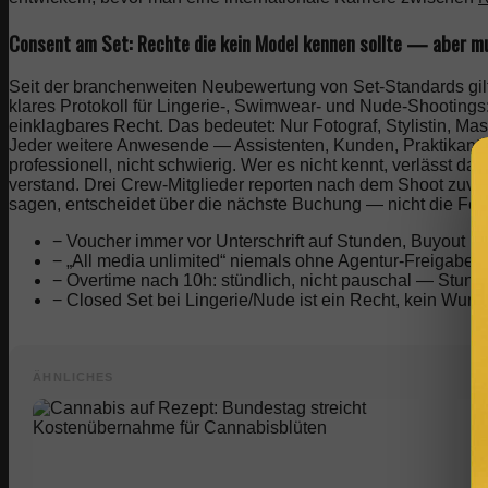
Consent am Set: Rechte die kein Model kennen sollte — aber m
Seit der branchenweiten Neubewertung von Set-Standards gilt
klares Protokoll für Lingerie-, Swimwear- und Nude-Shootings:
einklagbares Recht. Das bedeutet: Nur Fotograf, Stylistin, M
Jeder weitere Anwesende — Assistenten, Kunden, Praktikanten
professionell, nicht schwierig. Wer es nicht kennt, verlässt d
verstand. Drei Crew-Mitglieder reporten nach dem Shoot zuver
sagen, entscheidet über die nächste Buchung — nicht die Fot
− Voucher immer vor Unterschrift auf Stunden, Buyout u
− „All media unlimited“ niemals ohne Agentur-Freigabe 
− Overtime nach 10h: stündlich, nicht pauschal — Stun
− Closed Set bei Lingerie/Nude ist ein Recht, kein Wun
ÄHNLICHES