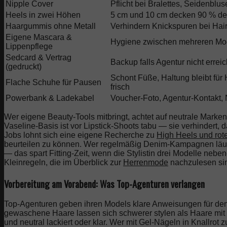
Nipple Cover
Pflicht bei Bralettes, Seidenblu
Heels in zwei Höhen
5 cm und 10 cm decken 90 % de
Haargummis ohne Metall
Verhindern Knickspuren bei Ha
Eigene Mascara &
Hygiene zwischen mehreren Mo
Lippenpflege
Sedcard & Vertrag
Backup falls Agentur nicht errei
(gedruckt)
Schont Füße, Haltung bleibt für
Flache Schuhe für Pausen
frisch
Powerbank & Ladekabel
Voucher-Foto, Agentur-Kontakt, N
Wer eigene Beauty-Tools mitbringt, achtet auf neutrale Marke
Vaseline-Basis ist vor Lipstick-Shoots tabu — sie verhindert,
Jobs lohnt sich eine eigene Recherche zu
High Heels und rot
beurteilen zu können. Wer regelmäßig Denim-Kampagnen läuft
— das spart Fitting-Zeit, wenn die Stylistin drei Modelle neb
Kleinregeln, die im Überblick zur
Herrenmode
nachzulesen si
Vorbereitung am Vorabend: Was Top-Agenturen verlangen
Top-Agenturen geben ihren Models klare Anweisungen für d
gewaschene Haare lassen sich schwerer stylen als Haare mit 
und neutral lackiert oder klar. Wer mit Gel-Nägeln in Knallrot