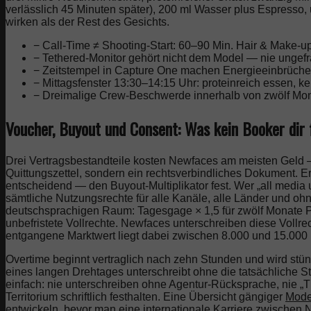
verlässlich 45 Minuten später), 200 ml Wasser plus Espresso,
wirken als der Rest des Gesichts.
− Call-Time ≠ Shooting-Start: 60–90 Min. Hair & Make-u
− Tethered-Monitor gehört nicht dem Model — nie ungefr
− Zeitstempel in Capture One machen Energieeinbrüche 
− Mittagsfenster 13:30–14:15 Uhr: proteinreich essen, ke
− Dreimalige Crew-Beschwerde innerhalb von zwölf Monat
Voucher, Buyout und Consent: Was kein Booker dir f
Drei Vertragsbestandteile kosten Newfaces am meisten Geld —
Quittungszettel, sondern ein rechtsverbindliches Dokument. 
entscheidend — den Buyout-Multiplikator fest. Wer „all media 
sämtliche Nutzungsrechte für alle Kanäle, alle Länder und oh
deutschsprachigen Raum: Tagesgage × 1,5 für zwölf Monate Pri
unbefristete Vollrechte. Newfaces unterschreiben diese Vollr
entgangene Marktwert liegt dabei zwischen 8.000 und 15.000 
Overtime beginnt vertraglich nach zehn Stunden und wird st
eines langen Drehtages unterschreibt ohne die tatsächliche S
einfach: nie unterschreiben ohne Agentur-Rücksprache, nie 
Territorium schriftlich festhalten. Eine Übersicht gängiger
Mode
entwickeln, bevor man eine internationale Karriere zwischen
N