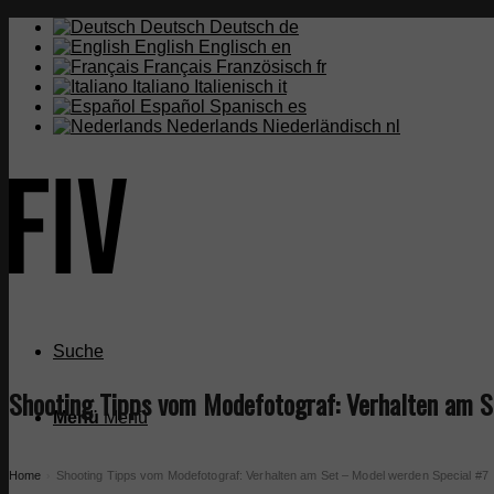
Deutsch
Deutsch
de
English
Englisch
en
Français
Französisch
fr
Italiano
Italienisch
it
Español
Spanisch
es
Nederlands
Niederländisch
nl
Suche
Shooting Tipps vom Modefotograf: Verhalten am S
Menü
Menü
Home
Shooting Tipps vom Modefotograf: Verhalten am Set – Model werden Special #7
›