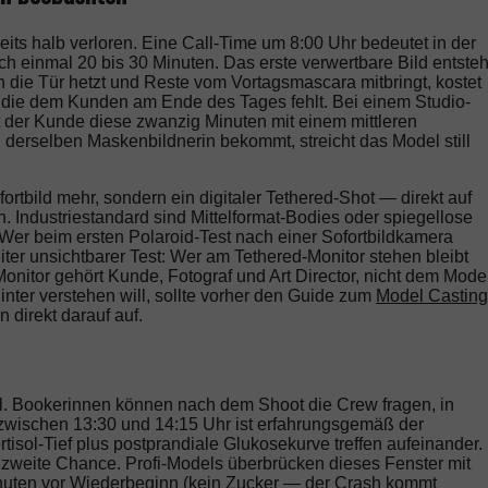
eits halb verloren. Eine Call-Time um 8:00 Uhr bedeutet in der
ch einmal 20 bis 30 Minuten. Das erste verwertbare Bild entsteh
 die Tür hetzt und Reste vom Vortagsmascara mitbringt, kostet
 die dem Kunden am Ende des Tages fehlt. Bei einem Studio-
 der Kunde diese zwanzig Minuten mit einem mittleren
n derselben Maskenbildnerin bekommt, streicht das Model still
ortbild mehr, sondern ein digitaler Tethered-Shot — direkt auf
. Industriestandard sind Mittelformat-Bodies oder spiegellose
er beim ersten Polaroid-Test nach einer Sofortbildkamera
iter unsichtbarer Test: Wer am Tethered-Monitor stehen bleibt
onitor gehört Kunde, Fotograf und Art Director, nicht dem Model
inter verstehen will, sollte vorher den Guide zum
Model Casting
direkt darauf auf.
. Bookerinnen können nach dem Shoot die Crew fragen, in
zwischen 13:30 und 14:15 Uhr ist erfahrungsgemäß der
rtisol-Tief plus postprandiale Glukosekurve treffen aufeinander.
e zweite Chance. Profi-Models überbrücken dieses Fenster mit
Minuten vor Wiederbeginn (kein Zucker — der Crash kommt