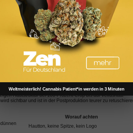
Bodenrichtwert vs. Verkehrswert: Was Investoren bei
Immobilien wirklich wissen müssen
rehtag erkennen, ob ein Model längerfristig im Geschäft bleibt:
hält kein Buch, keinen Hoodie und keine Snackauswahl. Sie
i einem Editorial-Shoot für Häuser wie
Dior
,
Gucci
oder
Prada
Weltmeisterlich! Cannabis Patient*in werden in 3 Minuten
schwarzes Spitzen-Set mitgebracht hat, vergisst diese Lektion
eigen Hautstruktur bei 100-Prozent-Crop bis auf Vellushaar-
ird sichtbar und ist in der Postproduktion teurer zu retuschiere
Worauf achten
d dünnen
Hautton, keine Spitze, kein Logo