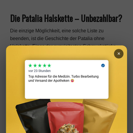
Die Patalia Halskette – Unbezahlbar?
Die einzige Möglichkeit, eine solche Liste zu
beenden, ist die Geschichte der Patalia ohne
Halskette. Eines der exquisitesten Schmuckstücke,
×
das je hergestellt wurde, und die Tatsache, dass
Cartier es produziert hat, sollte nicht überraschen. Die
Halskette enthielt Rubine, fast 3.000 Diamanten und
7 riesige Diamanten von 18 bis 73 Karat pro Stück.
Dies allein würde der Patalia-Halskette einen Platz
auf unserer Liste sichern, doch sie enthielt auch noch
einen weiteren Diamanten, einen riesigen gelben
Diamanten, der als der Beers-Diamant bekannt ist.
Dies ist der siebtgrößte Diamant, der je aufgezeichnet
wurde.