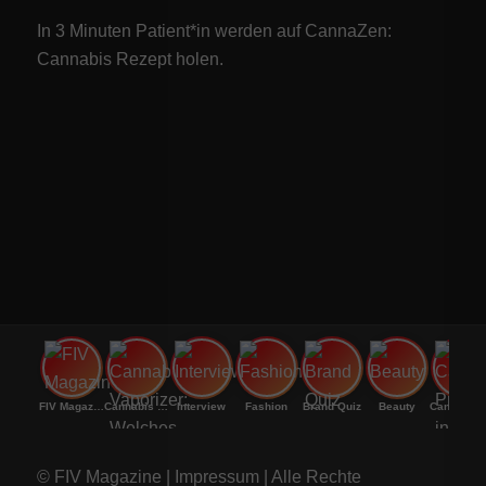
In 3 Minuten Patient*in werden auf CannaZen:
Cannabis Rezept
holen.
FIV Magazine
Cannabis Vaporizer: Welches
Interview
Fashion
Brand Quiz
Beauty
Cannab
© FIV Magazine |
Impressum
| Alle Rechte