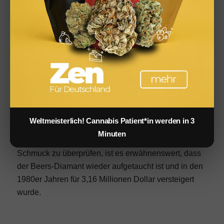
Geschichte hinter dem Schmuckstück
Im Jahr 1957 verschwand die Halskette. Eines Tages,
40 Jahre später, fand sie ein Cartier-Mitarbeiter in
einem Second-Hand-Schmuckgeschäft – leider
fehlten die Diamanten und Steine. Völlig restauriert
und in ihrem alten Glanz wieder hergestellt, wäre sie
so teuer, dass selbst Experten keinen Preis dafür
nennen können.
Weltmeisterlich! Cannabis Patient*in werden in 3
Es ist eine faszinierende Geschichte, aber kurz bevor
Minuten
man sich auf den Weg macht, um seinen eigenen
Schmuck zu überprüfen, ist es erwähnenswert, dass
der Beers-Diamant wieder aufgetaucht ist und in den
1980er Jahren für 3,16 Millionen Dollar versteigert
wurde.