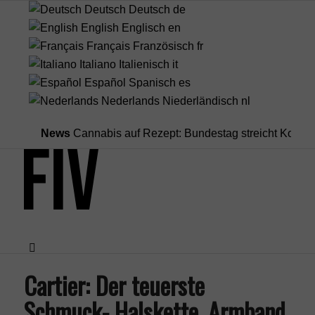
Deutsch
Deutsch
de
English
Englisch
en
Français
Französisch
fr
Italiano
Italienisch
it
Español
Spanisch
es
Nederlands
Niederländisch
nl
News
Cannabis auf Rezept: Bundestag streicht Kostenübern
Cartier: Der teuerste
Menü
Schmuck- Halskette, Armband,