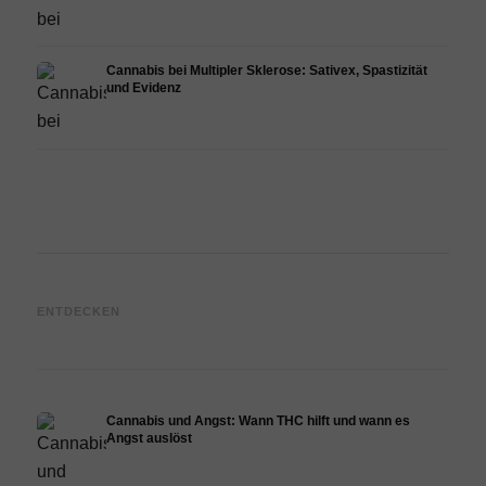
Cannabis bei Multipler Sklerose: Sativex, Spastizität
und Evidenz
Cannabis und Epilepsie: CBD,
Cannabis Öl selbst herstellen:
CBD 
ENTDECKEN
Epidiolex und der Stand der
Decarboxylierung und
Canna
Forschung
Infusion
Derma
Cannabis und Angst: Wann THC hilft und wann es
Angst auslöst