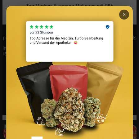
Top Marken & vegane Makeups mit
FIV
:
×
Makeup Shop
powered by
CannaZen.de
|
Lukinski Immobilien
|
CM Models
In 3 Minuten Patient*in werden auf CannaZen:
Cannabis
Rezept
holen.