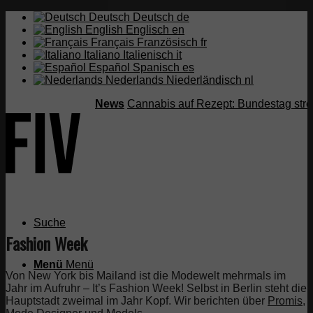
Deutsch
Deutsch
de
English
Englisch
en
Français
Französisch
fr
Italiano
Italienisch
it
Español
Spanisch
es
Nederlands
Niederländisch
nl
News
Cannabis auf Rezept: Bundestag streich
Suche
Fashion Week
Menü
Menü
Von New York bis Mailand ist die Modewelt mehrmals im
Jahr im Aufruhr – It’s Fashion Week! Selbst in Berlin steht die
Hauptstadt zweimal im Jahr Kopf. Wir berichten über
Promis
,