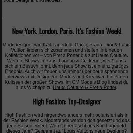
Mode Designer
und
Models
.
.
New York. London. Paris. It’s Fashion Week!
Modedesigner wie
Karl Lagerfeld
,
Gucci,
Prada,
Dior
&
Louis
Vuitton
finden sich zusammen und stellen ihre neuen
Kollektionen vor – von Pret a Porter bis zur Haute Couture.
Wer die Shows in Paris, London & Co. kennt, weiß, dass
sich ein Besuch lohnt, denn jede Show ist ein einzigartiges
Erlebnis. Auch wir freuen uns immer über neue spannende
Interviews mit
Designern,
Models
und Kreativen hinter den
Kulissen der großen Shows. Im CM Models Blog findest du
alles Wichtige zu
Haute Couture & Pret-a-Porter
.
High Fashion: Top-Designer
High Fashion wird nirgendwo anders mehr polarisiert als in
der Fashion Week. Modetrends werden dort gesetzt und das
jede Saison erneut. Womit überrascht uns
Karl Lagerfeld
dieses Jahr? Gespannt auf Louis Vuittons neue Designs?