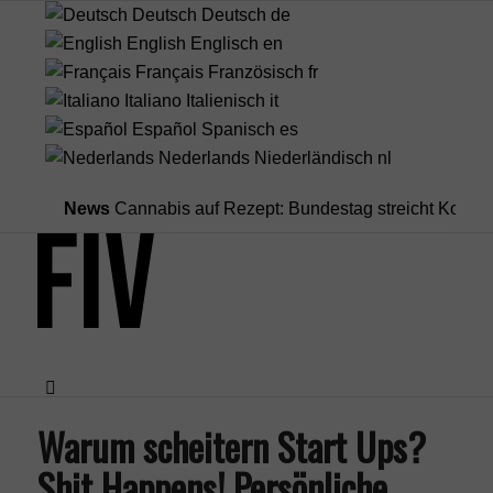
Deutsch
Deutsch
de
English
Englisch
en
Français
Französisch
fr
Italiano
Italienisch
it
Español
Spanisch
es
Nederlands
Niederländisch
nl
News
Cannabis auf Rezept: Bundestag streicht Kostenübern
Warum scheitern Start Ups?
Menü
Shit Happens! Persönliche