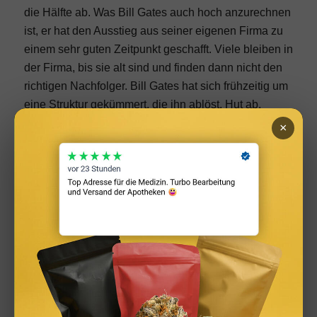
die Hälfte ab. Was Bill Gates auch hoch anzurechnen
ist, er hat den Ausstieg aus seiner eigenen Firma zu
einem sehr guten Zeitpunkt geschafft. Viele bleiben in
der Firma, bis sie alt sind und finden dann nicht den
richtigen Nachfolger. Bill Gates hat sich frühzeitig um
eine Struktur gekümmert, die ihn ablöst. Hut ab,
Mister Gates! Von der Garage zum reichsten Mann
×
der Welt und zurück zum Privatier. Jeder startet mit
seiner ersten Geschäftsidee. Wird sie direkt zur
Millionen, oder gar Milliarden Idee?
Seine erste Geschäftsidee entstand damals noch in
der Highschool “Traf-O-Data”. Die Software
ermöglichte es damals zum allerersten Mal
Straßenverkehrszählung automatisiert durchzuführen,
nicht mehr durch Personen mit Stift und Zettel. Bei
den ersten Präsentationen funktionierte die
Demonstration allerdings nicht fehlerfrei. Die