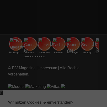
FIV Magazine
Cannabis bei chronischen
Interview
Fashion
Brand Quiz
Beauty
Canna
© FIV Magazine |
Impressum
| Alle Rechte
vorbehalten.
Models
Marketing
Villas
Wir nutzen Cookies 🍪 einverstanden?