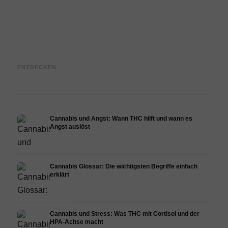
Cannabis und Epilepsie: CBD,
Cannabis Öl selbst herstellen:
CBD 
ENTDECKEN
Epidiolex und der Stand der
Decarboxylierung und
Canna
Forschung
Infusion
Derma
Cannabis und Angst: Wann THC hilft und wann es
Angst auslöst
Cannabis Glossar: Die wichtigsten Begriffe einfach
erklärt
Cannabis und Stress: Was THC mit Cortisol und der
HPA-Achse macht