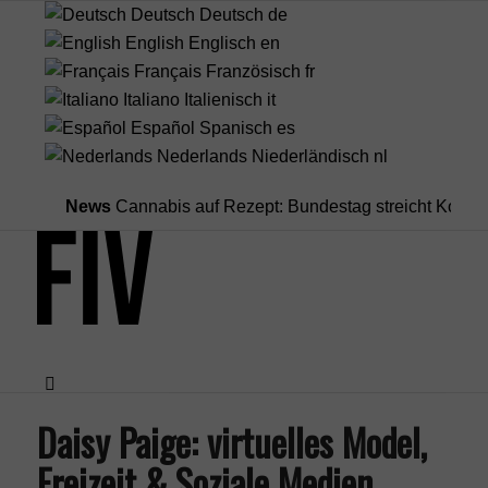
Deutsch
Deutsch
de
English
Englisch
en
Français
Französisch
fr
Italiano
Italienisch
it
Español
Spanisch
es
Nederlands
Niederländisch
nl
News
Cannabis auf Rezept: Bundestag streicht Kostenüber
Daisy Paige: virtuelles Model,
Menü
Freizeit & Soziale Medien