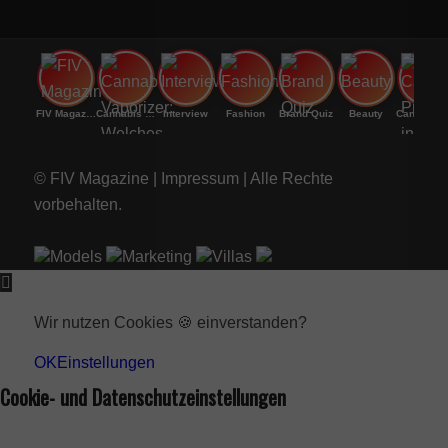
FIV Magazine
Cannabis Vaporizer: Welches
Interview
Fashion
Brand Quiz
Beauty
Cannab
© FIV Magazine |
Impressum
| Alle Rechte
vorbehalten.
Models
Marketing
Villas
Wir nutzen Cookies 🍪 einverstanden?
OK
Einstellungen
Cookie- und Datenschutzeinstellungen