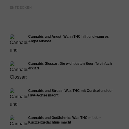
Cannabis und Epilepsie: CBD,
Cannabis Öl selbst herstellen:
CBD 
ENTDECKEN
Epidiolex und der Stand der
Decarboxylierung und
Canna
Forschung
Infusion
Derma
Cannabis und Angst: Wann THC hilft und wann es
Angst auslöst
Cannabis Glossar: Die wichtigsten Begriffe einfach
erklärt
Cannabis und Stress: Was THC mit Cortisol und der
HPA-Achse macht
Cannabis und Gedächtnis: Was THC mit dem
Kurzzeitgedächtnis macht